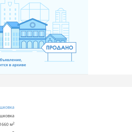
шковка
шковка
2
1660 м