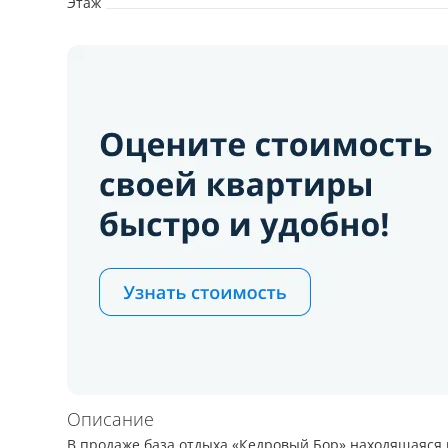
Этаж
Описание
В продаже база отдыха «Кедровый Бор» находящаяся в 