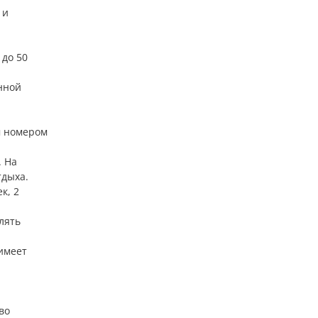
 и
до 50
нной
м номером
. На
тдыха.
к, 2
лять
имеет
во