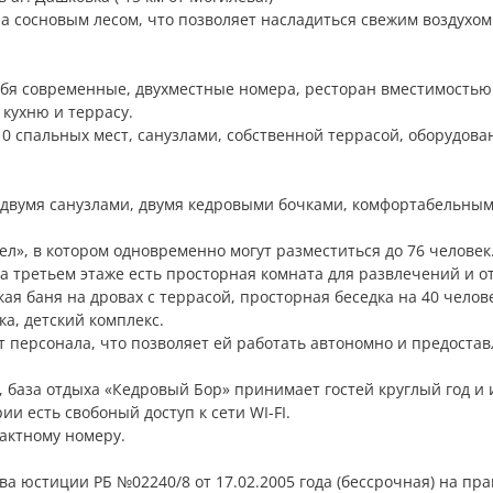
а сосновым лесом, что позволяет насладиться свежим воздухом
бя современные, двухместные номера, ресторан вместимостью 
кухню и террасу.
0 спальных мест, санузлами, собственной террасой, оборудова
, двумя санузлами, двумя кедровыми бочками, комфортабельны
ел», в котором одновременно могут разместиться до 76 человек
На третьем этаже есть просторная комната для развлечений и о
я баня на дровах с террасой, просторная беседка на 40 челове
а, детский комплекс.
 персонала, что позволяет ей работать автономно и предостав
 база отдыха «Кедровый Бор» принимает гостей круглый год и 
и есть свобоный доступ к сети WI-FI.
актному номеру.
 юстиции РБ №02240/8 от 17.02.2005 года (бессрочная) на пра