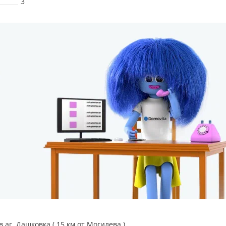
3
аг. Дашковка ( 15 км от Могилева.)