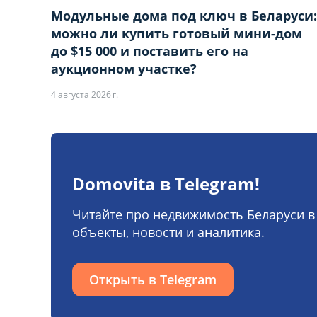
Модульные дома под ключ в Беларуси:
можно ли купить готовый мини-дом
до $15 000 и поставить его на
аукционном участке?
4 августа 2026 г.
НАСТРОЙТЕ ПА
НАСТРОЙТЕ ПА
Domovita в Telegram!
Вы можете настроить и
Вы можете настроить и
Читайте про недвижимость Беларуси в
объекты, новости и аналитика.
«технические/функцио
«технические/функцио
корректное функционир
корректное функционир
Открыть в Telegram
Сайт запоминает Ваш в
Сайт запоминает Ваш в