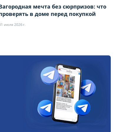
Загородная мечта без сюрпризов: что
проверять в доме перед покупкой
31 июля 2026 г.
ЙЛОВ COOKIE
ЙЛОВ COOKIE
за исключением типа
за исключением типа
х невозможно
х невозможно
 периода Сайт снова
 периода Сайт снова