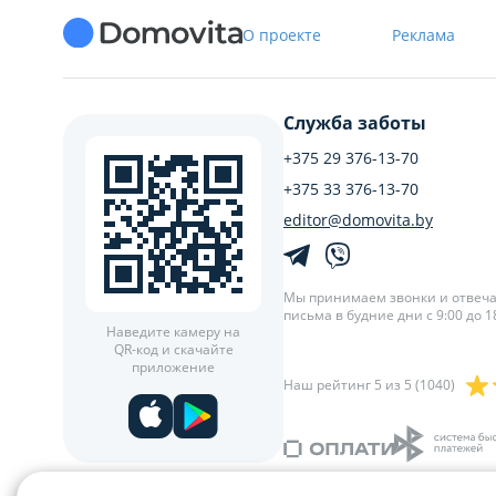
О проекте
Реклама
Служба заботы
+375 29 376-13-70
+375 33 376-13-70
editor@domovita.by
Мы принимаем звонки и отвеч
письма в будние дни с 9:00 до 18
Наведите камеру на
QR-код и скачайте
приложение
Наш рейтинг 5 из 5 (1040)