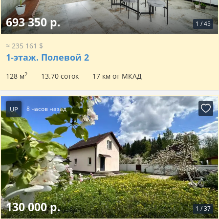
693 350 р.
1
/
45
≈ 235 161 $
1-этаж.
Полевой 2
2
128 м
13.70 соток
17 км от МКАД
UP
8 часов назад
130 000 р.
1
/
37