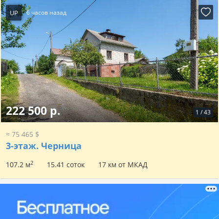
UP
6 часов назад
222 500 р.
1
/
43
≈ 75 465 $
3-этаж.
Черница
2
107.2 м
15.41 соток
17 км от МКАД