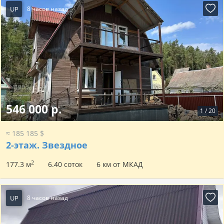
UP
8 часов назад
546 000 р.
1
/
20
≈ 185 185 $
2-этаж.
Звездное
2
177.3 м
6.40 соток
6 км от МКАД
UP
8 часов назад