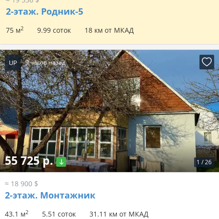
2-этаж.
Родник-5
2
75 м
9.99 соток
18 км от МКАД
UP
9 часов назад
55 725 р.
1
/
26
≈ 18 900 $
2-этаж.
Монтажник
2
43.1 м
5.51 соток
31.11 км от МКАД