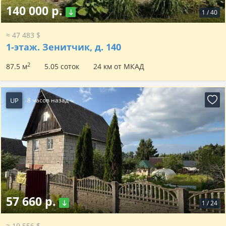
140 000 р.
1
/
40
≈ 47 483 $
1-этаж.
Зенитчик, д. 140
2
87.5 м
5.05 соток
24 км от МКАД
UP
8 часов назад
57 660 р.
1
/
24
≈ 19 556 $