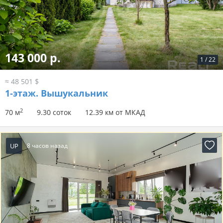
143 000 р.
1
/
22
≈ 48 501 $
1-этаж.
Вышукальник
2
70 м
9.30 соток
12.39 км от МКАД
UP
8 часов назад