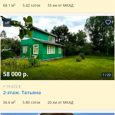
2
68.1 м
5.42 соток
33 км от МКАД
UP
8 часов назад
58 000 р.
1
/
20
≈ 19 672 $
2-этаж.
Татьяна
2
56.6 м
5.80 соток
20 км от МКАД