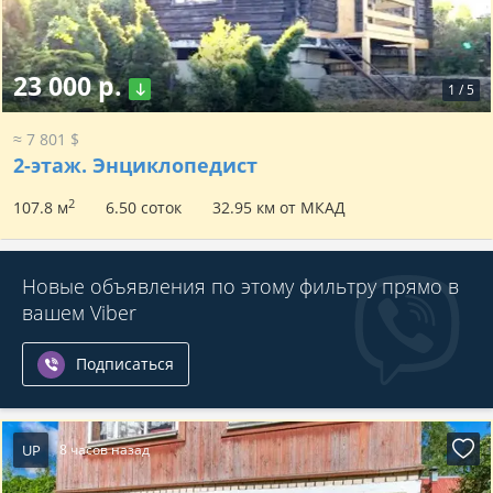
23 000 р.
1
/
5
≈ 7 801 $
2-этаж.
Энциклопедист
2
107.8 м
6.50 соток
32.95 км от МКАД
Новые объявления по этому фильтру прямо в
вашем Viber
Подписаться
UP
8 часов назад