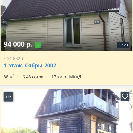
94 000 р.
1
/
23
≈ 31 882 $
1-этаж.
Сябры-2002
2
88 м
6.48 соток
17 км от МКАД
UP
8 часов назад