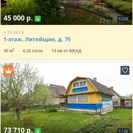
45 000 р.
1
/
23
≈ 15 263 $
1-этаж.
Литейщик, д. 75
2
30 м
4.26 соток
14 км от МКАД
73 710 р.
1
/
32