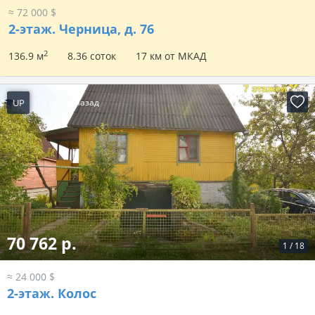
≈ 72 000 $
2-этаж.
Черница, д. 76
2
136.9 м
8.36 соток
17 км от МКАД
UP
13 часов назад
70 762 р.
1
/
18
≈ 24 000 $
2-этаж.
Колос