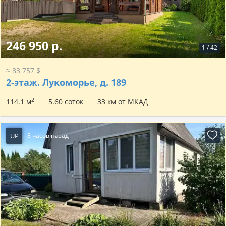
246 950 р.
1
/
42
≈ 83 757 $
2-этаж.
Лукоморье, д. 189
2
114.1 м
5.60 соток
33 км от МКАД
UP
8 часов назад