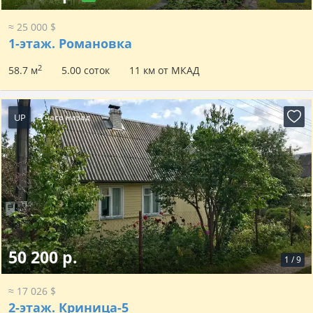
≈ 25 000 $
1-этаж.
Романовка
2
58.7 м
5.00 соток
11 км от МКАД
UP
3 часа назад
50 200 р.
1
/
9
≈ 17 026 $
2-этаж.
Криница-5