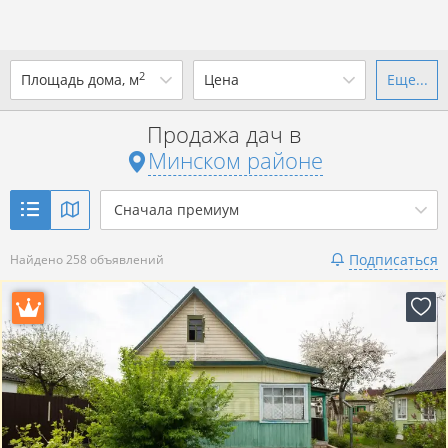
2
Площадь дома, м
Цена
Еще...
Ваш город -
district Минский
район
?
Продажа дач в
от
до
от
до
Минском районе
Да
Выбрать город
р. за всё
Сначала премиум
Показать 258 объявлений
Подписаться
Найдено 258 объявлений
Показать 258 объявлений