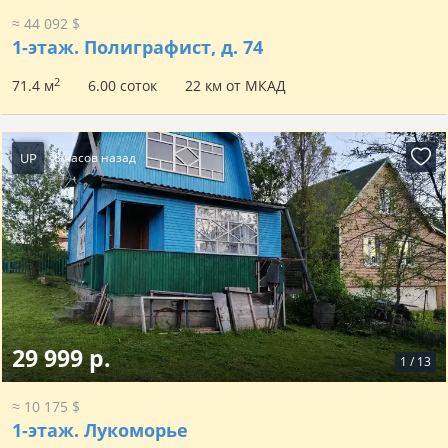
≈ 44 092 $
1-этаж.
Полиграфист, д. 74
2
71.4 м
6.00 соток
22 км от МКАД
UP
8 часов назад
29 999 р.
1
/
13
≈ 10 175 $
1-этаж.
Лукоморье