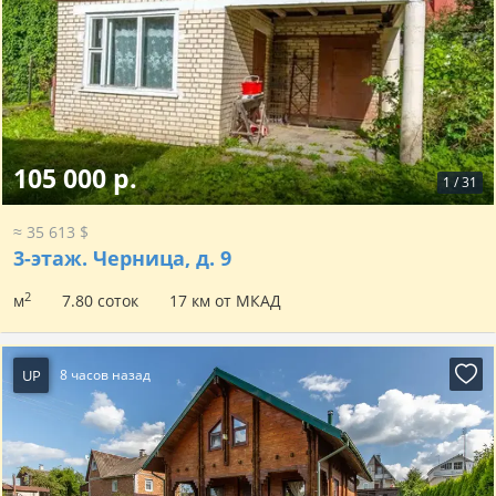
105 000 р.
1
/
31
≈ 35 613 $
3-этаж.
Черница, д. 9
2
м
7.80 соток
17 км от МКАД
UP
8 часов назад