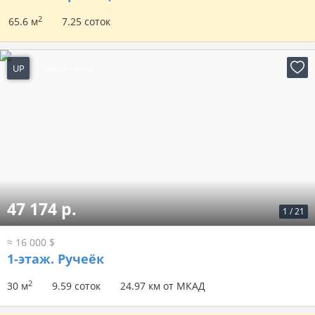
2
65.6 м
7.25 соток
UP
6 часов назад
47 174 р.
1
/
21
≈ 16 000 $
1-этаж.
Ручеёк
2
30 м
9.59 соток
24.97 км от МКАД