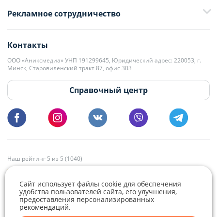
+375 29 376-13-70
Рекламное сотрудничество
+375 33 376-13-70
editor@domovita.by
+375 29 563-15-61 Кристина Филюта
Контакты
kb@domovita.by
+375 29 179-11-28 Владислав Гладченко
ООО «Аниксмедиа» УНП 191299645, Юридический адрес: 220053, г.
Мы принимаем звонки и отвечаем на письма в будние дни с 9:00 до
Минск, Старовиленский тракт 87, офис 303
18:00.
vg@domovita.by
Справочный центр
Пишите и звоните нам в будние дни с 8:00 до 20:00.
Наш рейтинг 5 из 5 (1040)
Сайт использует файлы cookie для обеспечения
удобства пользователей сайта, его улучшения,
предоставления персонализированных
рекомендаций.