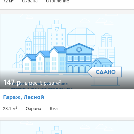
72 м
Охрана
Отопление
147 р.
2
в мес.
6 р. за м
Гараж
, Лесной
2
23.1 м
Охрана
Яма