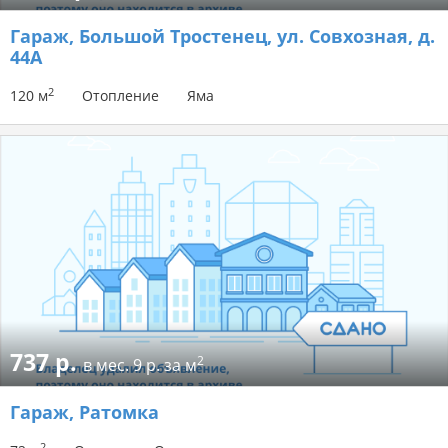
Гараж
, Большой Тростенец, ул. Совхозная, д.
44А
2
120 м
Отопление
Яма
737 р.
2
в мес.
9 р. за м
Гараж
, Ратомка
2