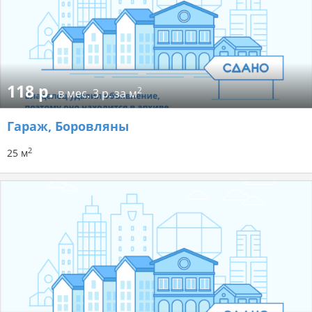
118 р.
2
в мес.
3 р. за м
Гараж
, Боровляны
2
25 м