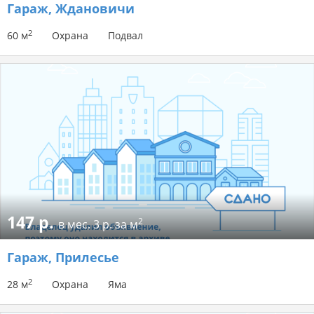
Гараж
, Ждановичи
2
60 м
Охрана
Подвал
147 р.
2
в мес.
3 р. за м
Гараж
, Прилесье
2
28 м
Охрана
Яма