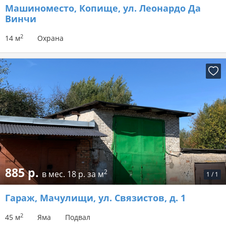
Машиноместо
, Копище, ул. Леонардо Да
Винчи
2
14 м
Охрана
885 р.
2
в мес.
18 р. за м
1
/
1
Гараж
, Мачулищи, ул. Связистов, д. 1
2
45 м
Яма
Подвал