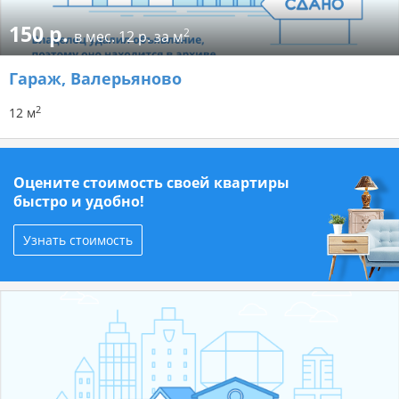
150 р.
2
в мес.
12 р. за м
Гараж
, Валерьяново
2
12 м
Оцените стоимость своей квартиры
быстро и удобно!
Узнать стоимость