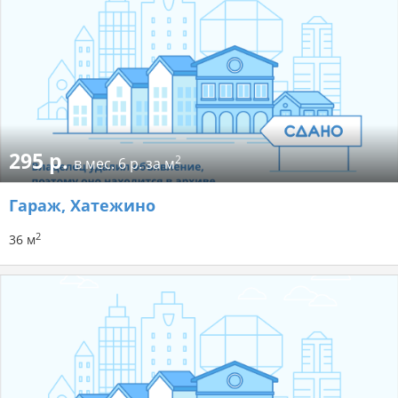
295 р.
2
в мес.
6 р. за м
Гараж
, Хатежино
2
36 м