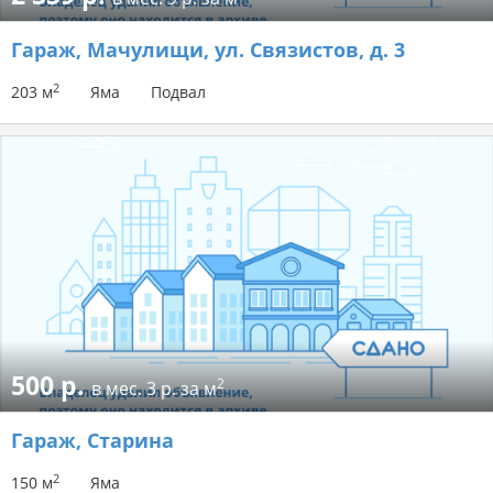
Гараж
, Мачулищи, ул. Связистов, д. 3
2
203 м
Яма
Подвал
500 р.
2
в мес.
3 р. за м
Гараж
, Старина
2
150 м
Яма