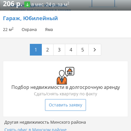
206 р.
2
в мес.
24 р. за м
Гараж
, Юбилейный
2
22 м
Охрана
Яма
1
2
3
4
5
Подбор недвижимости в долгосрочную аренду
Сдать/снять квартиру по факту
Оставить заявку
Другая недвижимость Минского района
Снять офис в Минском районе