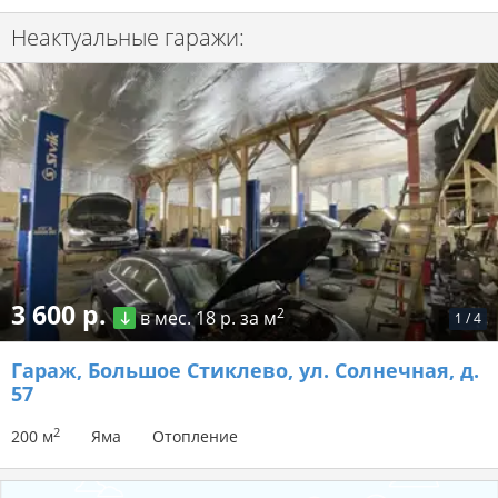
Неактуальные гаражи:
3 600 р.
2
в мес.
18 р. за м
1
/
4
Гараж
, Большое Стиклево, ул. Солнечная, д.
57
2
200 м
Яма
Отопление