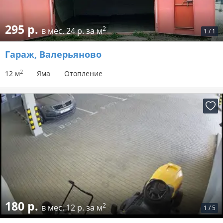
295 р.
2
в мес.
24 р. за м
1
/
1
Гараж
, Валерьяново
2
12 м
Яма
Отопление
180 р.
2
в мес.
12 р. за м
1
/
5