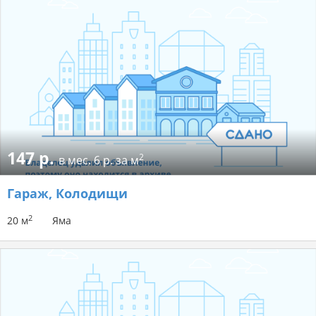
147 р.
2
в мес.
6 р. за м
Гараж
, Колодищи
2
20 м
Яма