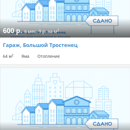
600 р.
2
в мес.
9 р. за м
Гараж
, Большой Тростенец
2
64 м
Яма
Отопление