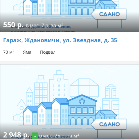
550 р.
2
в мес.
7 р. за м
Гараж
, Ждановичи, ул. Звездная, д. 35
2
70 м
Яма
Подвал
2 948 р.
2
в мес.
25 р. за м