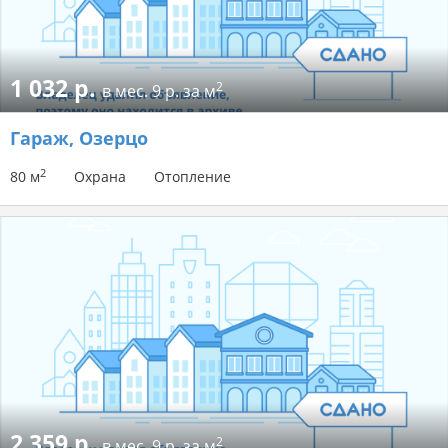
1 032 р.
2
в мес.
9 р. за м
Гараж
, Озерцо
2
80 м
Охрана
Отопление
2 359 р.
2
в мес.
9 р. за м