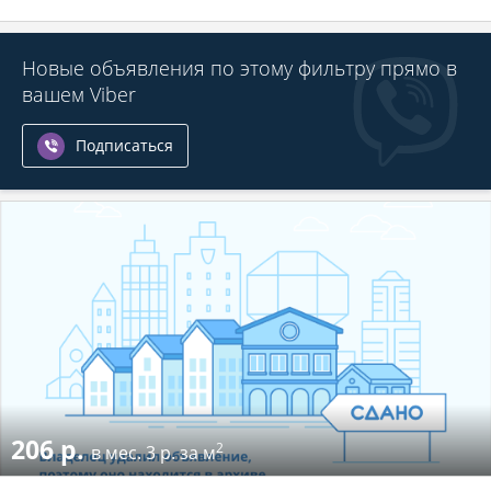
Новые объявления по этому фильтру прямо в
вашем Viber
Подписаться
206 р.
2
в мес.
3 р. за м