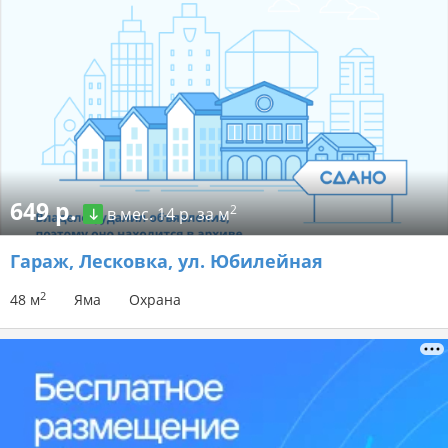
649 р.
2
в мес.
14 р. за м
Гараж
, Лесковка, ул. Юбилейная
2
48 м
Яма
Охрана