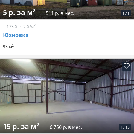
2
5 р. за м
511 р. в мес.
1
/
1
2
≈ 173 $
2 $/м
Юхновка
2
93 м
2
15 р. за м
6 750 р. в мес.
1
/
15