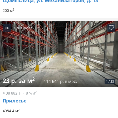
Щомыслица, ул. Механизаторов, д. 13
2
200 м
UP
4 дня назад
2
23 р. за м
114 641 р. в мес.
1
/
23
2
≈ 38 882 $
8 $/м
Прилесье
2
4984.4 м