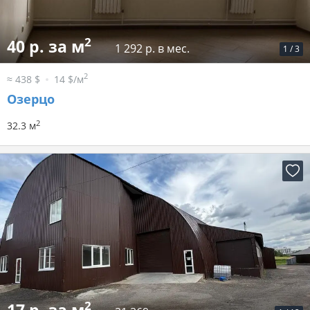
2
40 р. за м
1 292 р. в мес.
1
/
3
2
≈ 438 $
14 $/м
Озерцо
2
32.3 м
2