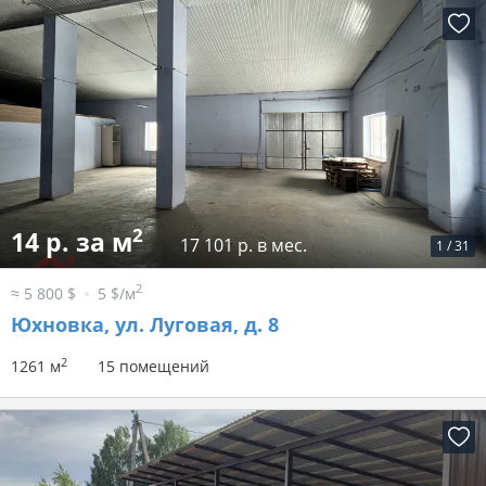
2
14 р. за м
17 101 р. в мес.
1
/
31
2
≈ 5 800 $
5 $/м
Юхновка, ул. Луговая, д. 8
2
1261 м
15 помещений