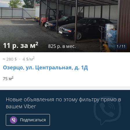
2
11 р. за м
825 р. в мес.
1
/
11
2
≈ 280 $
4 $/м
Озерцо, ул. Центральная, д. 1Д
2
75 м
Новые объявления по этому фильтру прямо в
вашем Viber
Подписаться