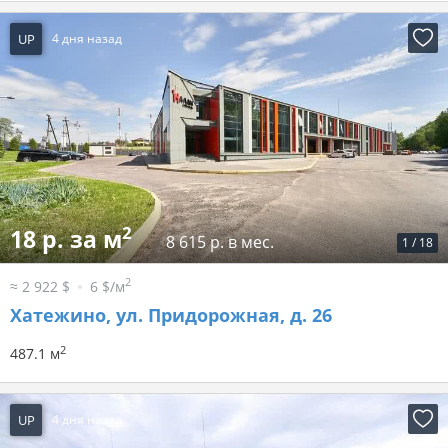
UP
4 дня назад
2
18 р. за м
8 615 р. в мес.
1
/
18
2
≈ 2 922 $
6 $/м
Хатежино, ул. Придорожная, д. 26
2
487.1 м
UP
4 дня назад