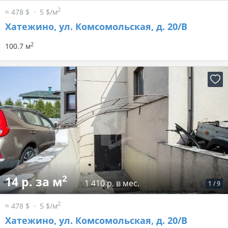
2
≈ 478 $
5 $/м
Хатежино, ул. Комсомольская, д. 20/В
2
100.7 м
2
14 р. за м
1 410 р. в мес.
1
/
9
2
≈ 478 $
5 $/м
Хатежино, ул. Комсомольская, д. 20/В