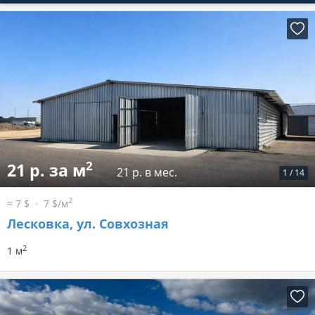
2
21 р. за м
21 р. в мес.
1
/
14
2
≈ 7 $
7 $/м
Лесковка, ул. Совхозная
2
1 м