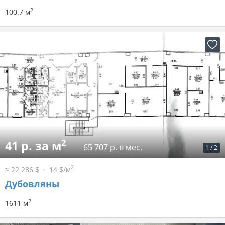
2
100.7 м
2
41 р. за м
65 707 р. в мес.
1
/
2
2
≈ 22 286 $
14 $/м
Дубовляны
2
1611 м