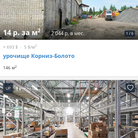
2
14 р. за м
2 044 р. в мес.
1
/
6
2
≈ 693 $
5 $/м
урочище Корниз-Болото
2
146 м
UP
4 дня назад