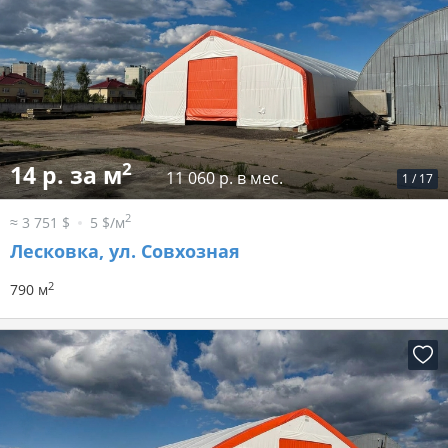
2
14 р. за м
11 060 р. в мес.
1
/
17
2
≈ 3 751 $
5 $/м
Лесковка, ул. Совхозная
2
790 м