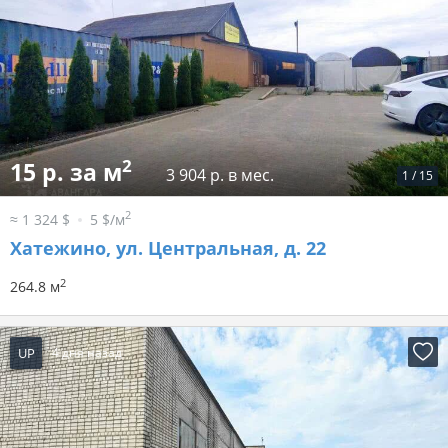
2
15 р. за м
3 904 р. в мес.
1
/
15
2
≈ 1 324 $
5 $/м
Хатежино, ул. Центральная, д. 22
2
264.8 м
UP
4 дня назад