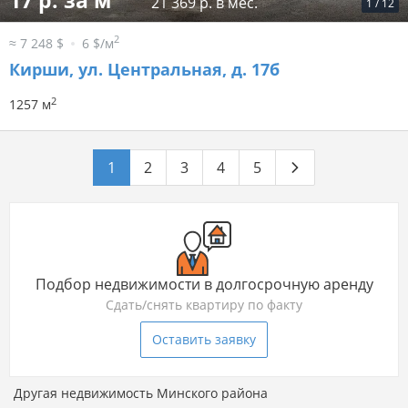
17 р. за м
21 369 р. в мес.
1
/
12
2
≈ 7 248 $
6 $/м
Кирши, ул. Центральная, д. 17б
2
1257 м
1
2
3
4
5
Подбор недвижимости в долгосрочную аренду
Сдать/снять квартиру по факту
Оставить заявку
Другая недвижимость Минского района