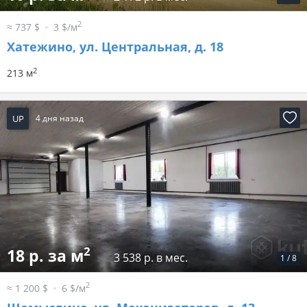
2
≈ 737 $
3 $/м
Хатежино, ул. Центральная, д. 18
2
213 м
UP
4 дня назад
2
18 р. за м
3 538 р. в мес.
1
/
8
2
≈ 1 200 $
6 $/м