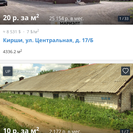
2
20 р. за м
25 154 р. в мес.
1
/
33
2
≈ 8 531 $
7 $/м
Кирши, ул. Центральная, д. 17/Б
2
4336.2 м
UP
3 дня назад
2
10 р. за м
2 172 р. в мес.
1
/
7