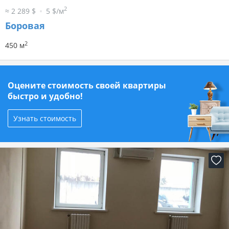
2
≈ 2 289 $
5 $/м
Боровая
2
450 м
Оцените стоимость своей квартиры
быстро и удобно!
Узнать стоимость