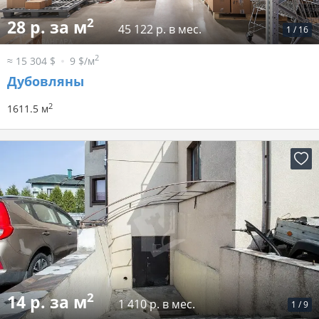
2
28 р. за м
45 122 р. в мес.
1
/
16
2
≈ 15 304 $
9 $/м
Дубовляны
2
1611.5 м
2
14 р. за м
1 410 р. в мес.
1
/
9