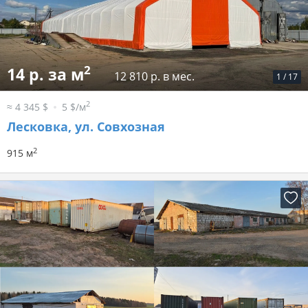
2
14 р. за м
12 810 р. в мес.
1
/
17
2
≈ 4 345 $
5 $/м
Лесковка, ул. Совхозная
2
915 м