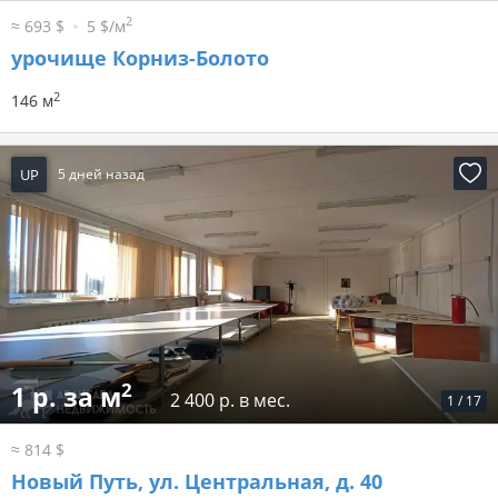
2
≈ 693 $
5 $/м
урочище Корниз-Болото
2
146 м
UP
5 дней назад
2
1 р. за м
2 400 р. в мес.
1
/
17
≈ 814 $
Новый Путь, ул. Центральная, д. 40