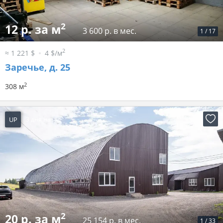
2
12 р. за м
3 600 р. в мес.
1
/
17
2
≈ 1 221 $
4 $/м
Заречье, д. 25
2
308 м
UP
3 дня назад
2
20 р. за м
25 154 р. в мес.
1
/
33