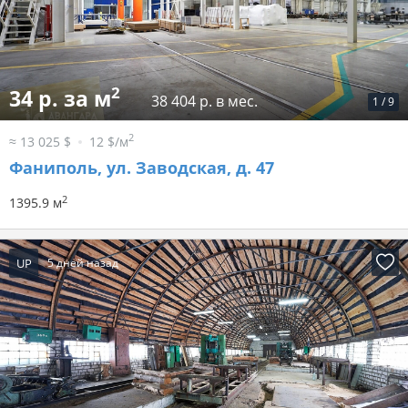
2
34 р. за м
38 404 р. в мес.
1
/
9
2
≈ 13 025 $
12 $/м
Фаниполь, ул. Заводская, д. 47
2
1395.9 м
UP
5 дней назад