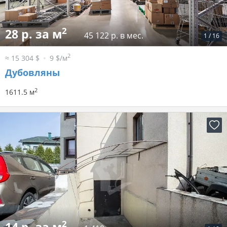
2
28 р. за м
45 122 р. в мес.
1
/
16
2
≈ 15 304 $
9 $/м
Дубовляны
2
1611.5 м
2