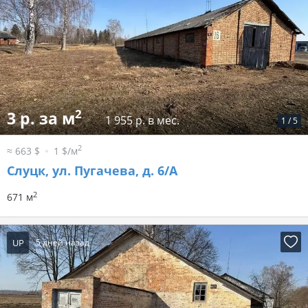
2
3 р. за м
1 955 р. в мес.
1
/
5
2
≈ 663 $
1 $/м
Слуцк, ул. Пугачева, д. 6/А
2
671 м
UP
5 дней назад