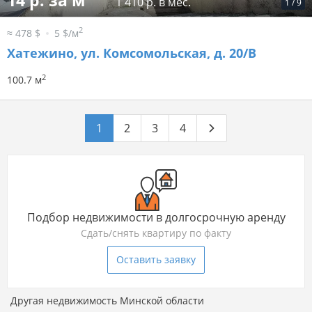
14 р. за м
1 410 р. в мес.
1
/
9
2
≈ 478 $
5 $/м
Хатежино, ул. Комсомольская, д. 20/В
2
100.7 м
1
2
3
4
Подбор недвижимости в долгосрочную аренду
Сдать/снять квартиру по факту
Оставить заявку
Другая недвижимость Минской области