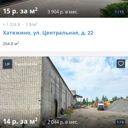
2
15 р. за м
3 904 р. в мес.
1
/
15
2
≈ 1 324 $
5 $/м
Хатежино, ул. Центральная, д. 22
2
264.8 м
UP
5 дней назад
2
14 р. за м
2 044 р. в мес.
1
/
6