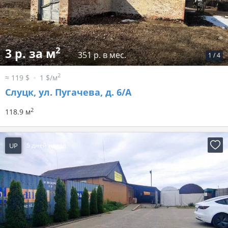
2
3 р. за м
351 р. в мес.
1
/
4
2
≈ 119 $
1 $/м
Слуцк, ул. Пугачева, д. 6/А
2
118.9 м
UP
5 дней назад