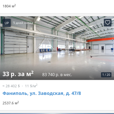
2
1804 м
UP
5 дней назад
2
33 р. за м
83 740 р. в мес.
1
/
20
2
≈ 28 402 $
11 $/м
Фаниполь, ул. Заводская, д. 47/8
2
2537.6 м