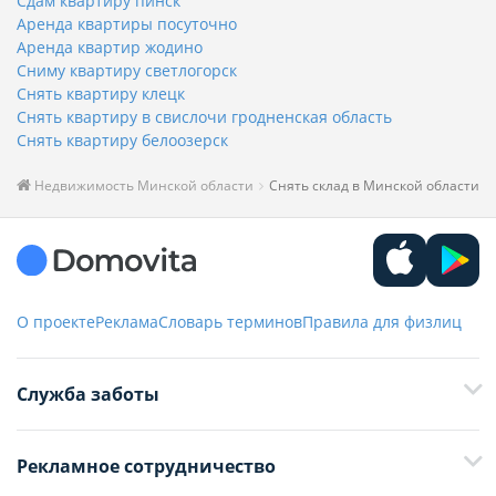
Сдам квартиру пинск
Аренда квартиры посуточно
Аренда квартир жодино
Сниму квартиру светлогорск
Снять квартиру клецк
Снять квартиру в свислочи гродненская область
Снять квартиру белоозерск
Недвижимость Минской области
Снять склад в Минской области
О проекте
Реклама
Словарь терминов
Правила для физлиц
Служба заботы
+375 29 376-13-70
Рекламное сотрудничество
+375 33 376-13-70