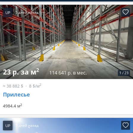
UP
5 дней назад
2
23 р. за м
114 641 р. в мес.
1
/
23
2
≈ 38 882 $
8 $/м
Прилесье
2
4984.4 м
UP
5 дней назад