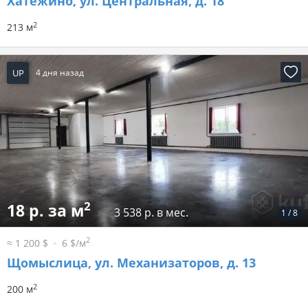
Хатежино, ул. Центральная, д. 18
2
213 м
UP
4 дня назад
2
18 р. за м
3 538 р. в мес.
1
/
8
2
≈ 1 200 $
6 $/м
Щомыслица, ул. Механизаторов, д. 13
2
200 м