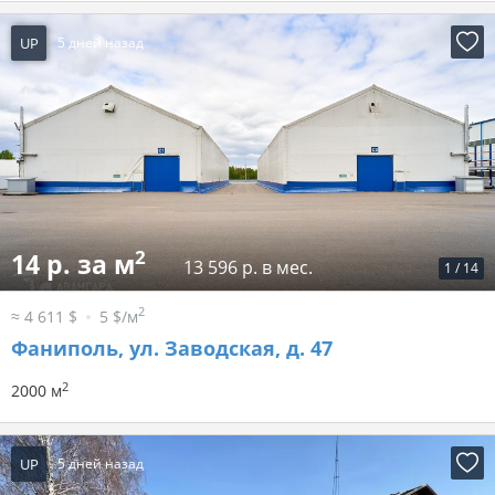
UP
5 дней назад
2
14 р. за м
13 596 р. в мес.
1
/
14
2
≈ 4 611 $
5 $/м
Фаниполь, ул. Заводская, д. 47
2
2000 м
UP
5 дней назад