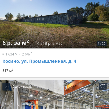
2
6 р. за м
4 818 р. в мес.
1
/
20
2
≈ 1 634 $
2 $/м
Косино, ул. Промышленная, д. 4
2
817 м
UP
5 дней назад