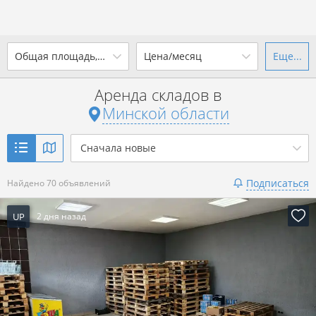
2
Общая площадь, м
Цена/месяц
Еще...
Ваш город -
state Минская
область
?
Аренда складов в
от
до
от
до
Минской области
Да
Выбрать город
2
р. за м
Сначала новые
Показать 70 объявлений
Подписаться
Найдено 70 объявлений
Показать 70 объявлений
UP
2 дня назад