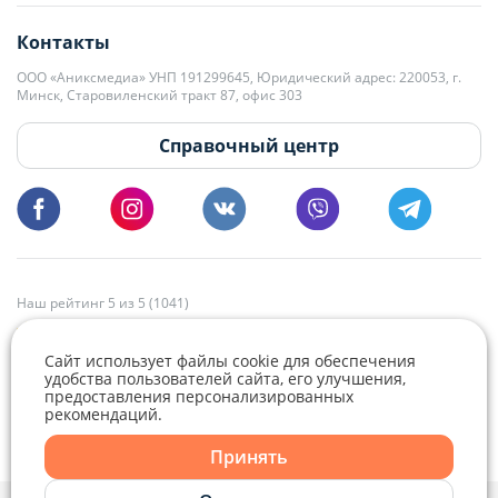
editor@domovita.by
+375 29 563-15-61 Кристина Филюта
Контакты
kb@domovita.by
+375 29 179-11-28 Владислав Гладченко
ООО «Аниксмедиа» УНП 191299645, Юридический адрес: 220053, г.
Мы принимаем звонки и отвечаем на письма в будние дни с 9:00 до
Минск, Старовиленский тракт 87, офис 303
18:00.
vg@domovita.by
Справочный центр
Пишите и звоните нам в будние дни с 8:00 до 20:00.
Наш рейтинг 5 из 5 (1041)
Сайт использует файлы cookie для обеспечения
удобства пользователей сайта, его улучшения,
предоставления персонализированных
рекомендаций.
Telegram
Viber
Принять
Telegram