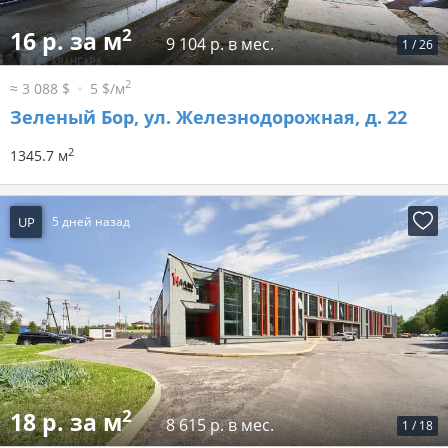
2
16 р. за м
9 104 р. в мес.
1
/
26
2
≈ 3 088 $
5 $/м
Зеленый Бор, ул. Железнодорожная, д. 22
2
1345.7 м
UP
5 дней назад
2
18 р. за м
8 615 р. в мес.
1
/
18