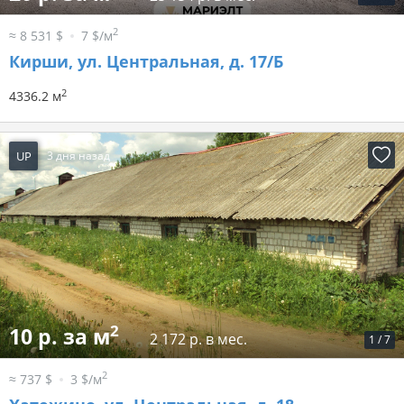
2
≈ 8 531 $
7 $/м
Кирши, ул. Центральная, д. 17/Б
2
4336.2 м
UP
3 дня назад
2
10 р. за м
2 172 р. в мес.
1
/
7
2
≈ 737 $
3 $/м