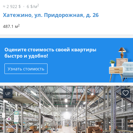
2
≈ 2 922 $
6 $/м
Хатежино, ул. Придорожная, д. 26
2
487.1 м
Оцените стоимость своей квартиры
быстро и удобно!
Узнать стоимость
UP
5 дней назад