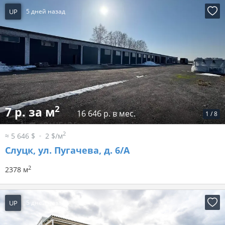
UP
5 дней назад
2
7 р. за м
16 646 р. в мес.
1
/
8
2
≈ 5 646 $
2 $/м
Слуцк, ул. Пугачева, д. 6/А
2
2378 м
UP
5 дней назад