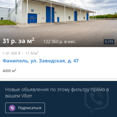
2
31 р. за м
122 360 р. в мес.
1
/
11
2
≈ 41 500 $
11 $/м
Фаниполь, ул. Заводская, д. 47
2
4000 м
Новые объявления по этому фильтру прямо в
вашем Viber
Подписаться