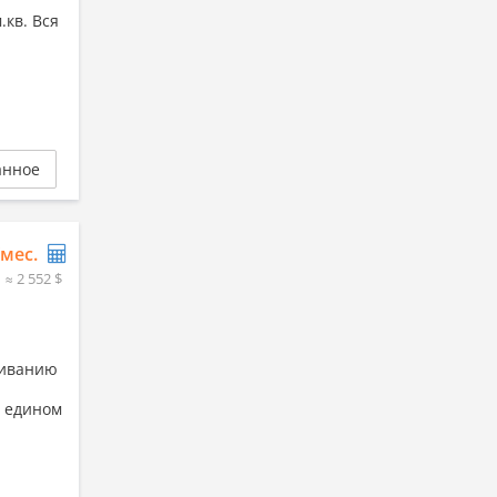
кв. Вся
анное
/мес.
≈ 2 552 $
живанию
в едином