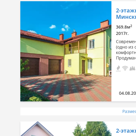
2-этаж
Мински
2
369.8м
2017г.
Современ
(одно из
комфортн
Продуман
04.08.2
Разме
2-этаж