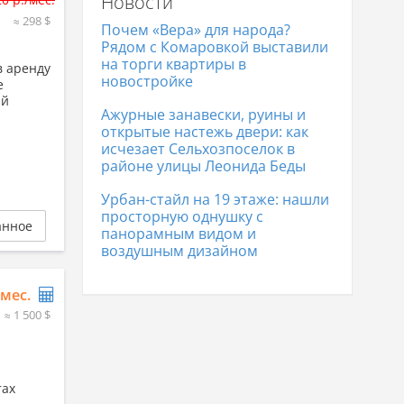
Новости
≈ 298 $
Почем «Вера» для народа?
Рядом с Комаровкой выставили
на торги квартиры в
в аренду
новостройке
е
ый
Ажурные занавески, руины и
открытые настежь двери: как
исчезает Сельхозпоселок в
районе улицы Леонида Беды
Урбан-стайл на 19 этаже: нашли
просторную однушку с
анное
панорамным видом и
воздушным дизайном
/мес.
≈ 1 500 $
тах