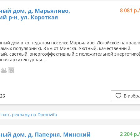
ный дом, д. Марьяливо,
8 081 р.
й р-н, ул. Короткая
ный дом в коттеджном поселке Марьяливо. Логойское направл
 самых популярных), 8 км от Минска. Уютный, качественный,
ый, светлый, энергоэффективный с положительной энергетико
ная архитектурная...
026
В избр
стить рекламу на Domovita
ный дом, д. Паперня, Минский
2 204 р.