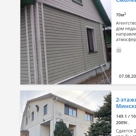
Сначала дорогие
По комнатности: большая →
2
70м
малая
Агентство
По комнатности: малая →
дом неда
большая
направле
атмосфер
По площади: большая → малая
По площади: малая → большая
07.08.2
2-этаж
Мински
149.1 / 1
2009г.
Сдается 