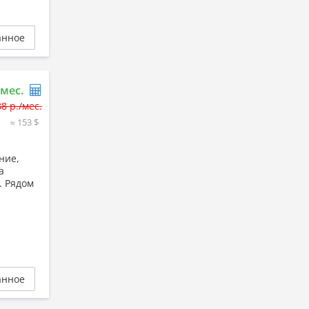
анное
/мес.
8 р./мес.
≈ 153 $
ние,
а
. Рядом
анное