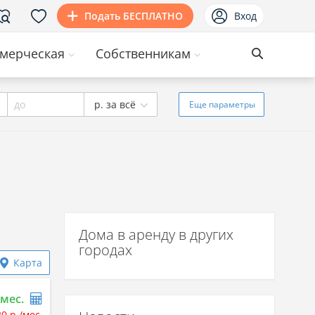
Подать БЕСПЛАТНО
Вход
мерческая
Собственникам
до
р. за всё
Еще
параметры
Дома в аренду в других
городах
Карта
/мес.
20 р./мес.