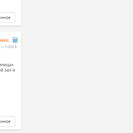
анное
/мес.
≈ 3 000 $
риница»
й зал и
анное