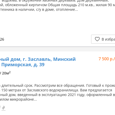
т водоема, в окружении хвойных деревьев. Дом деревянный,
й, обложенный кирпичом Общая площадь 210 м.кв., жилая 90 м.
техника в наличии, с/у в доме, отопление...
026
В избр
ный дом, г. Заславль, Минский
7 500 р.
. Приморская, д. 39
2
 / 20м
а длительный срок. Рассмотрим все обращения. Готовый к про
в 150 метрах от Заславского водохранилища. Вам предлагается
ный дом, введенный в эксплуатацию 2021 году, оформленный 
жилом микрорайоне...