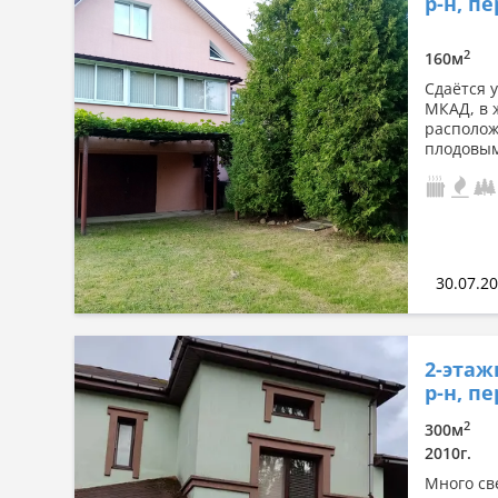
р-н, п
2
160м
Сдаётся 
МКАД, в 
располож
плодовым
30.07.2
2-этаж
р-н, пе
2
300м
2010г.
Много све