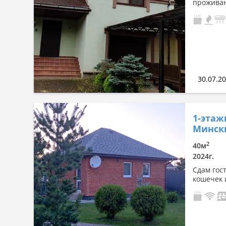
прожива
30.07.2
1-этаж
Минск
2
40м
2024г.
Сдам гост
кошечек 