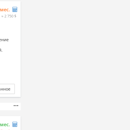
/мес.
≈ 2 750 $
ение
й.
анное
/мес.