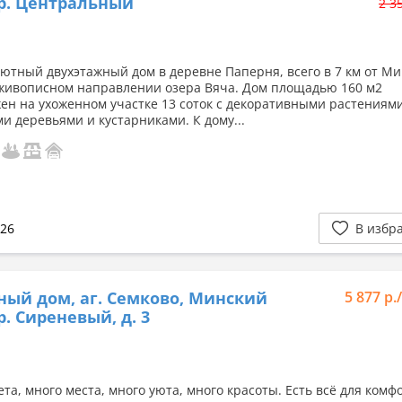
ер. Центральный
2 3
уютный двухэтажный дом в деревне Паперня, всего в 7 км от М
живописном направлении озера Вяча. Дом площадью 160 м2
ен на ухоженном участке 13 соток с декоративными растениями
и деревьями и кустарниками. К дому...
026
В избр
ный дом, аг. Семково, Минский
5 877 р.
р. Сиреневый, д. 3
та, много места, много уюта, много красоты. Есть всё для комф