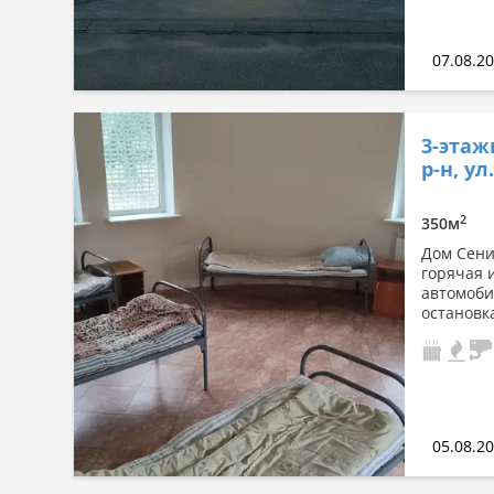
07.08.2
3-этаж
р-н, ул
2
350м
Дом Сени
горячая 
автомоби
остановка
05.08.2