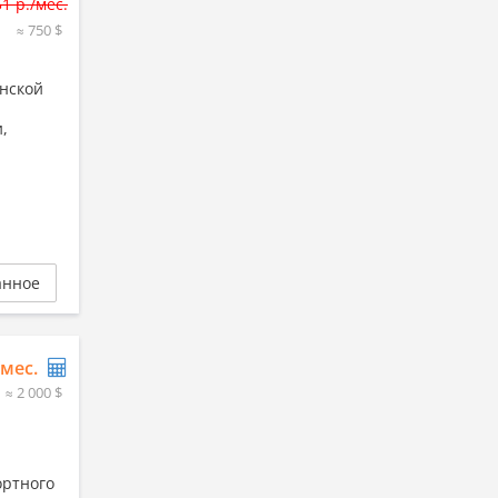
51 р./мес.
≈ 750 $
инской
,
анное
/мес.
≈ 2 000 $
ортного