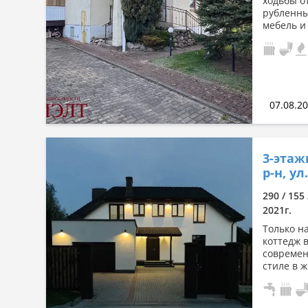
ходьбы о
рубленны
мебель и 
07.08.2
3-этаж
р-н, ул
290 / 155
2021г.
Только н
коттедж 
современ
стиле в 