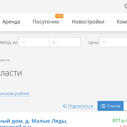
Аренда
Посуточно
Новостройки
Ком
от
до
от
МКАД, км:
Цена
бласти
ласти
инском районе
Telegram
Подписаться
Список
Viber
ный дом, д. Малые Ляды,
877 р.
ичский р-н
1 0