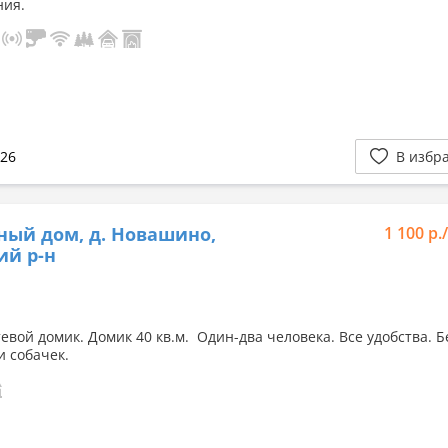
ния.
026
В избр
ный дом, д. Новашино,
1 100 р.
ий р-н
евой домик. Домик 40 кв.м. Один-два человека. Все удобства. Б
и собачек.