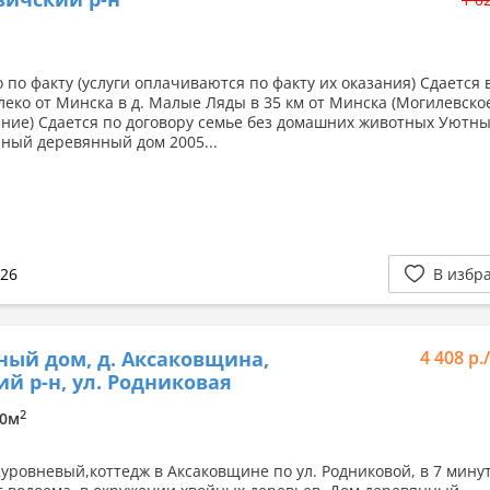
 по факту (услуги оплачиваются по факту их оказания) Сдается 
леко от Минска в д. Малые Ляды в 35 км от Минска (Могилевско
ние) Сдается по договору семье без домашних животных Уютн
ный деревянный дом 2005...
026
В избр
ный дом, д. Аксаковщина,
4 408 р.
й р-н, ул. Родниковая
2
00м
2уровневый,коттедж в Аксаковщине по ул. Родниковой, в 7 мину