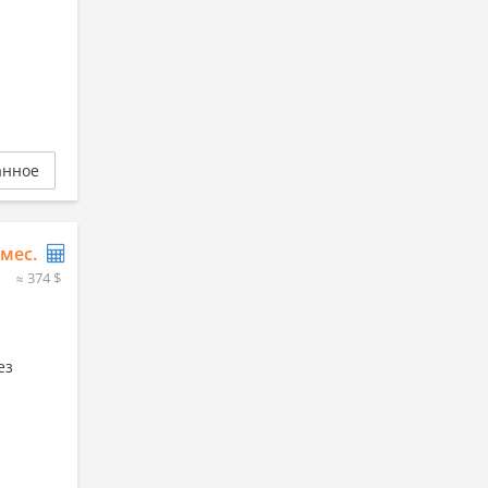
анное
/мес.
≈ 374 $
ез