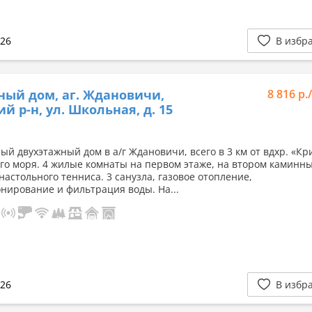
026
В избр
ный дом, аг. Ждановичи,
8 816 р.
й р-н, ул. Школьная, д. 15
ый двухэтажный дом в а/г Ждановичи, всего в 3 км от вдхр. «К
го моря. 4 жилые комнаты на первом этаже, на втором каминны
настольного тенниса. 3 санузла, газовое отопление,
нирование и фильтрация воды. На...
026
В избр