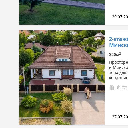
29.07.2
2-этаж
Мински
2
320м
Просторн
и Минско
зона для 
кондицио
27.07.2