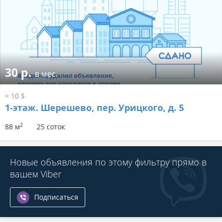
30 р.
в мес.
≈ 10 $
1-этаж.
Шерешево, пер. Урицкого, д. 5
2
88 м
25 соток
Новые объявления по этому фильтру прямо в
вашем Viber
Подписаться