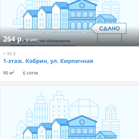
264 р.
в мес.
≈ 90 $
1-этаж.
Кобрин, ул. Кирпичная
2
90 м
6 соток