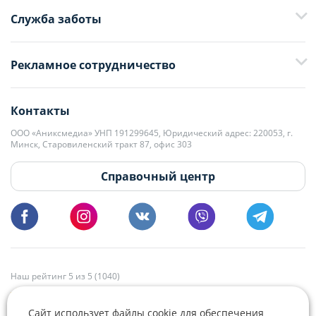
Служба заботы
+375 29 376-13-70
Рекламное сотрудничество
+375 33 376-13-70
editor@domovita.by
+375 29 563-15-61 Кристина Филюта
Контакты
kb@domovita.by
+375 29 179-11-28 Владислав Гладченко
ООО «Аниксмедиа» УНП 191299645, Юридический адрес: 220053, г.
Мы принимаем звонки и отвечаем на письма в будние дни с 9:00 до
Минск, Старовиленский тракт 87, офис 303
18:00.
vg@domovita.by
Справочный центр
Пишите и звоните нам в будние дни с 8:00 до 20:00.
Наш рейтинг 5 из 5 (1040)
Сайт использует файлы cookie для обеспечения