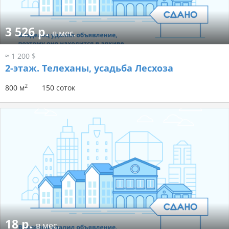
3 526 р.
в мес.
≈ 1 200 $
2-этаж.
Телеханы, усадьба Лесхоза
2
800 м
150 соток
18 р.
в мес.