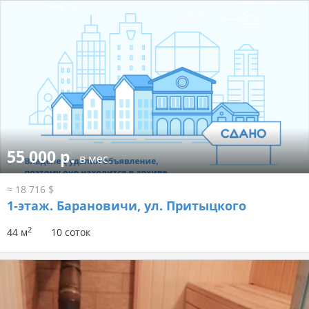
55 000 р.
в мес.
≈ 18 716 $
1-этаж.
Барановичи, ул. Притыцкого
2
44 м
10 соток