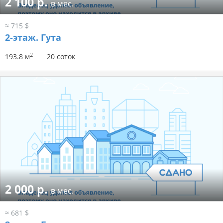
2 100 р.
в мес.
≈ 715 $
2-этаж.
Гута
2
193.8 м
20 соток
2 000 р.
в мес.
≈ 681 $