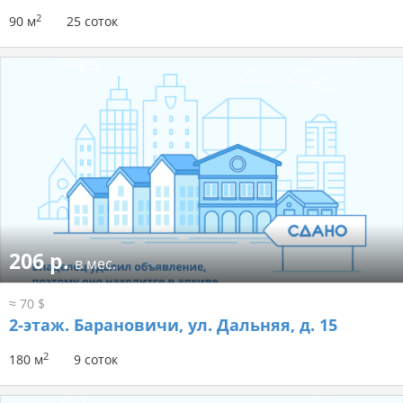
2
90 м
25 соток
206 р.
в мес.
≈ 70 $
2-этаж.
Барановичи, ул. Дальняя, д. 15
2
180 м
9 соток