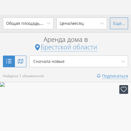
2
Общая площадь, м
Цена/месяц
Еще...
Ваш город -
state Брестская
область
?
Аренда дома в
от
до
от
до
Брестской области
Да
Выбрать город
р. за всё
Сначала новые
Показать 1 объявление
Подписаться
Найдено 1 объявлений
Показать 1 объявление