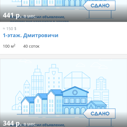
441 р.
в мес.
≈ 150 $
1-этаж.
Дмитровичи
2
100 м
40 соток
344 р.
в мес.