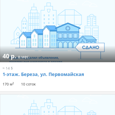
40 р.
в мес.
≈ 14 $
1-этаж.
Береза, ул. Первомайская
2
170 м
10 соток