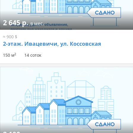
2 645 р.
в мес.
≈ 900 $
2-этаж.
Ивацевичи, ул. Коссовская
2
150 м
14 соток