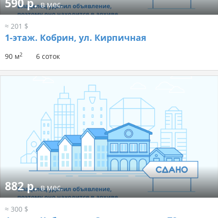
590 р.
в мес.
≈ 201 $
1-этаж.
Кобрин, ул. Кирпичная
2
90 м
6 соток
882 р.
в мес.
≈ 300 $