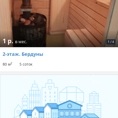
1 р.
в мес.
1
/
4
2-этаж.
Бердуны
2
80 м
5 соток