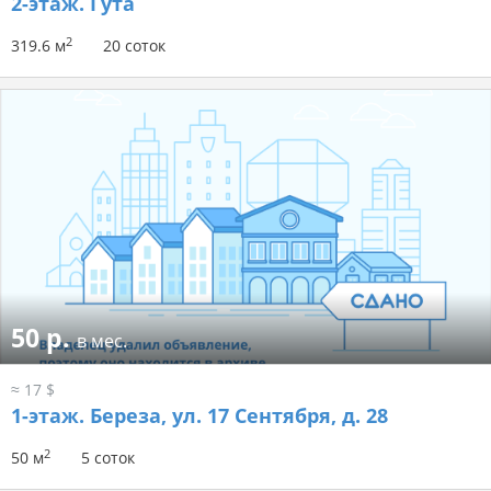
2-этаж.
Гута
2
319.6 м
20 соток
50 р.
в мес.
≈ 17 $
1-этаж.
Береза, ул. 17 Сентября, д. 28
2
50 м
5 соток