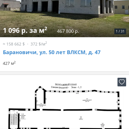
2
1 096 р. за м
467 800 р.
1
/
31
2
≈ 158 662 $
372 $/м
Барановичи, ул. 50 лет ВЛКСМ, д. 47
2
427 м