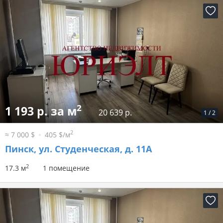
2
1 193 р. за м
20 639 р.
1
/
2
2
≈ 7 000 $
405 $/м
Пинск, ул. Студенческая, д. 11А
2
17.3 м
1 помещение