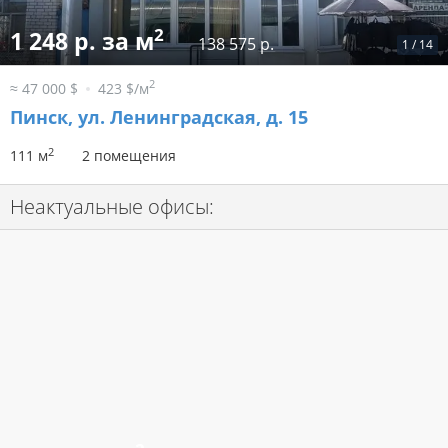
2
1 248 р. за м
138 575 р.
1
/
14
2
≈ 47 000 $
423 $/м
Пинск, ул. Ленинградская, д. 15
2
111 м
2 помещения
Неактуальные офисы: