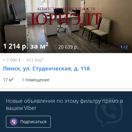
2
1 214 р. за м
20 639 р.
1
/
2
2
≈ 7 000 $
412 $/м
Пинск, ул. Студенческая, д. 11А
2
17 м
1 помещение
Новые объявления по этому фильтру прямо в
вашем Viber
Подписаться