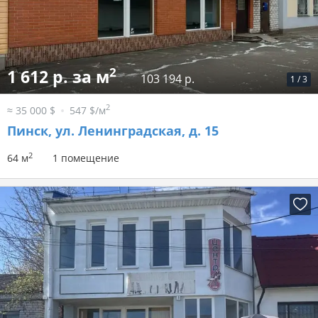
2
1 612 р. за м
103 194 р.
1
/
3
2
≈ 35 000 $
547 $/м
Пинск, ул. Ленинградская, д. 15
2
64 м
1 помещение