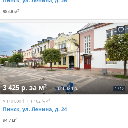
Пинск, ул. Ленина, д. 26
2
988.8 м
2
3 425 р. за м
324 324 р.
1
/
15
2
≈ 110 000 $
1 162 $/м
Пинск, ул. Ленина, д. 24
2
94.7 м