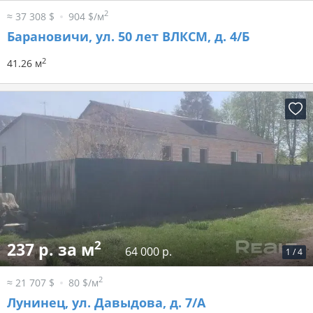
2
≈ 37 308 $
904 $/м
Барановичи, ул. 50 лет ВЛКСМ, д. 4/Б
2
41.26 м
2
237 р. за м
64 000 р.
1
/
4
2
≈ 21 707 $
80 $/м
Лунинец, ул. Давыдова, д. 7/А