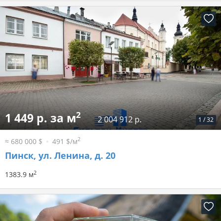
2
1 449 р. за м
2 004 912 р.
1
/
32
2
≈ 680 000 $
491 $/м
Пинск, ул. Ленина, д. 20
2
1383.9 м