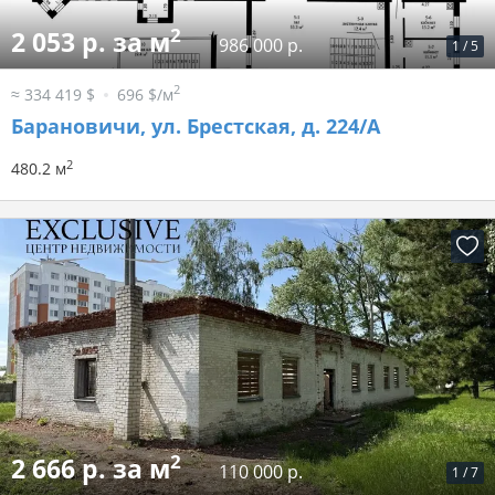
2
2 053 р. за м
986 000 р.
1
/
5
2
≈ 334 419 $
696 $/м
Барановичи, ул. Брестская, д. 224/А
2
480.2 м
2
2 666 р. за м
110 000 р.
1
/
7