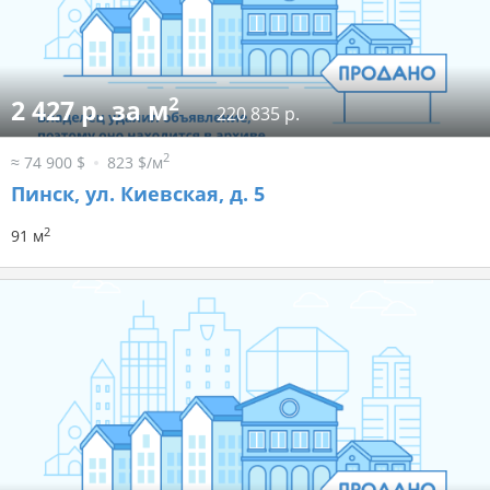
2
2 427 р. за м
220 835 р.
2
≈ 74 900 $
823 $/м
Пинск, ул. Киевская, д. 5
2
91 м