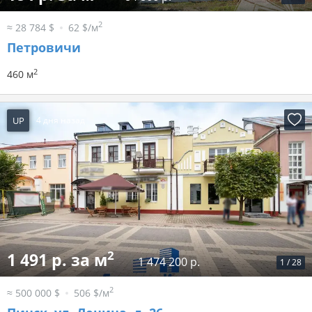
2
≈ 28 784 $
62 $/м
Петровичи
2
460 м
UP
4 дня назад
2
1 491 р. за м
1 474 200 р.
1
/
28
2
≈ 500 000 $
506 $/м