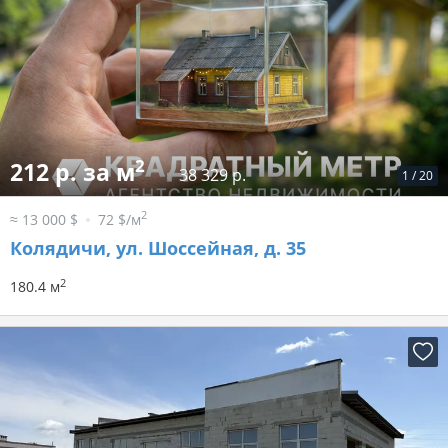
2
212 р. за м
38 329 р.
1
/
20
2
≈ 13 000 $
72 $/м
Колядичи, ул. Шоссейная, д. 35
2
180.4 м