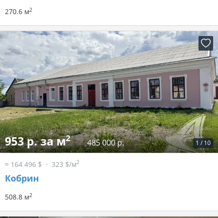
2
270.6 м
2
953 р. за м
485 000 р.
1
/
10
2
≈ 164 496 $
323 $/м
Кобрин
2
508.8 м