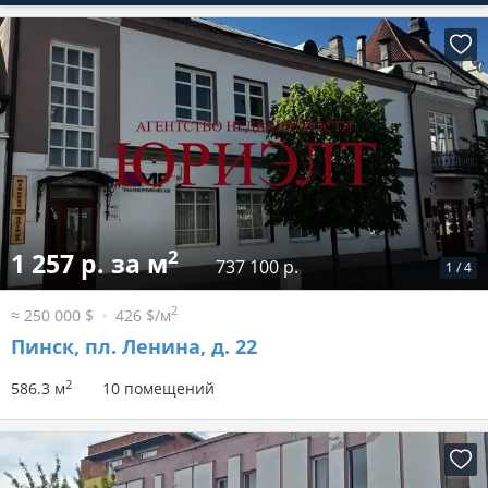
2
1 257 р. за м
737 100 р.
1
/
4
2
≈ 250 000 $
426 $/м
Пинск, пл. Ленина, д. 22
2
586.3 м
10 помещений