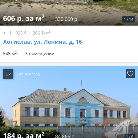
2
606 р. за м
330 000 р.
1
/
14
2
≈ 111 925 $
206 $/м
Хотислав, ул. Ленина, д. 16
2
545 м
5 помещений
UP
1 день назад
2
184 р. за м
84 866 р.
1
/
6