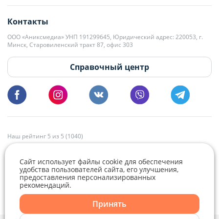
editor@domovita.by
+375 29 563-15-61 Кристина Филюта
Контакты
kb@domovita.by
+375 29 179-11-28 Владислав Гладченко
ООО «Аниксмедиа» УНП 191299645, Юридический адрес: 220053, г.
Мы принимаем звонки и отвечаем на письма в будние дни с 9:00 до
Минск, Старовиленский тракт 87, офис 303
18:00.
vg@domovita.by
Справочный центр
Пишите и звоните нам в будние дни с 8:00 до 20:00.
Наш рейтинг 5 из 5 (1040)
Сайт использует файлы cookie для обеспечения
удобства пользователей сайта, его улучшения,
предоставления персонализированных
рекомендаций.
Telegram
Viber
Принять
Telegram