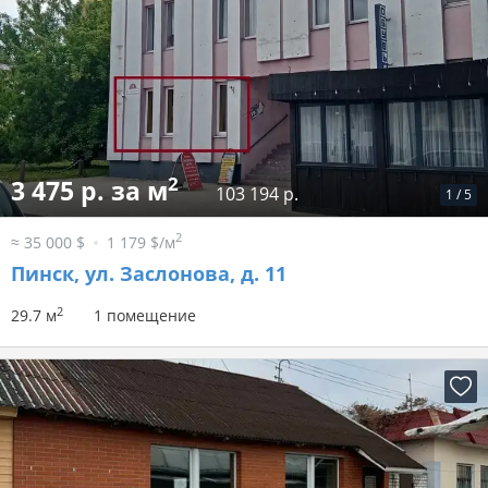
2
3 475 р. за м
103 194 р.
1
/
5
2
≈ 35 000 $
1 179 $/м
Пинск, ул. Заслонова, д. 11
2
29.7 м
1 помещение