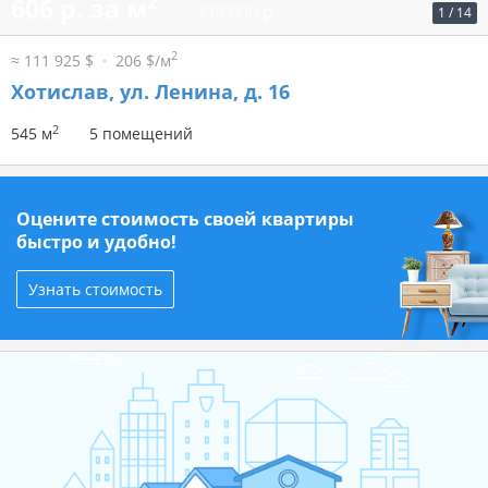
2
606 р. за м
330 000 р.
1
/
14
2
≈ 111 925 $
206 $/м
Хотислав, ул. Ленина, д. 16
2
545 м
5 помещений
Оцените стоимость своей квартиры
быстро и удобно!
Узнать стоимость