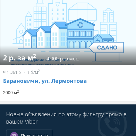
2
2 р. за м
4 000 р. в мес.
2
≈ 1 361 $
1 $/м
Барановичи, ул. Лермонтова
2
2000 м
Новые объявления по этому фильтру прямо в
вашем Viber
Подписаться