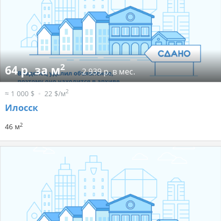
2
64 р. за м
2 939 р. в мес.
2
≈ 1 000 $
22 $/м
Илосск
2
46 м