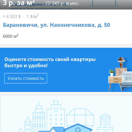
2
3 р. за м
20 345 р. в мес.
2
≈ 6 923 $
1 $/м
Барановичи, ул. Наконечникова, д. 50
2
6000 м
Оцените стоимость своей квартиры
быстро и удобно!
Узнать стоимость