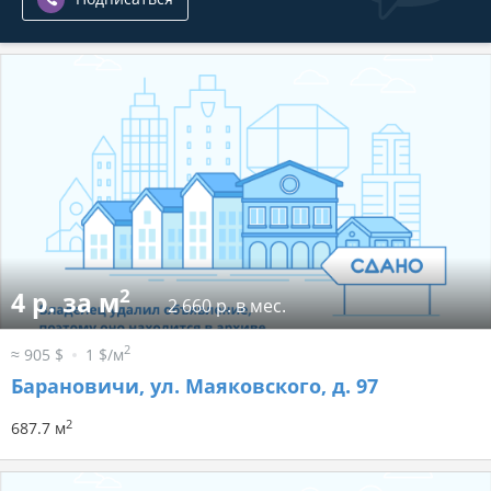
2
4 р. за м
2 660 р. в мес.
2
≈ 905 $
1 $/м
Барановичи, ул. Маяковского, д. 97
2
687.7 м