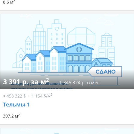
2
8.6 м
2
3 391 р. за м
1 346 824 р. в мес.
2
≈ 458 322 $
1 154 $/м
Тельмы-1
2
397.2 м