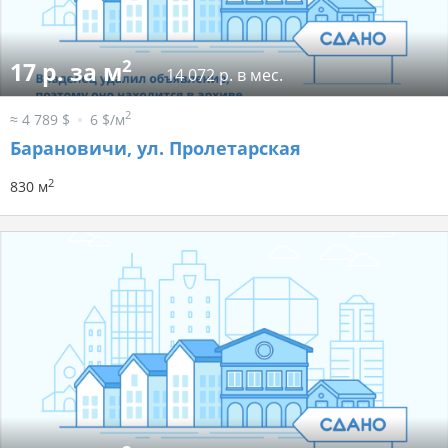
2
17 р. за м
14 072 р. в мес.
2
≈ 4 789 $
6 $/м
Барановичи, ул. Пролетарская
2
830 м