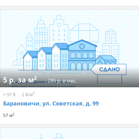
2
5 р. за м
285 р. в мес.
2
≈ 97 $
2 $/м
Барановичи, ул. Советская, д. 99
2
57 м