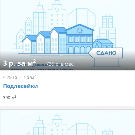
2
3 р. за м
735 р. в мес.
2
≈ 250 $
1 $/м
Подлесейки
2
390 м