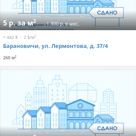
2
5 р. за м
1 300 р. в мес.
2
≈ 442 $
2 $/м
Барановичи, ул. Лермонтова, д. 37/4
2
260 м