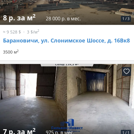
2
8 р. за м
28 000 р. в мес.
1
/
3
2
≈ 9 528 $
3 $/м
Барановичи, ул. Слонимское Шоссе, д. 16Вк8
2
3500 м
2
7 р. за м
975 р. в мес.
1
/
1