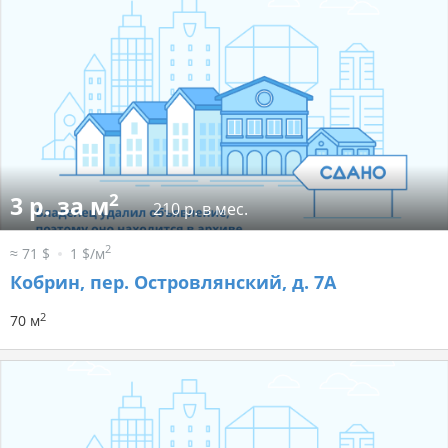
2
3 р. за м
210 р. в мес.
2
≈ 71 $
1 $/м
Кобрин, пер. Островлянский, д. 7А
2
70 м