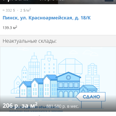
2
≈ 332 $
2 $/м
Пинск, ул. Красноармейская, д. 18/К
2
139.3 м
Неактуальные склады:
2
206 р. за м
881 580 р. в мес.