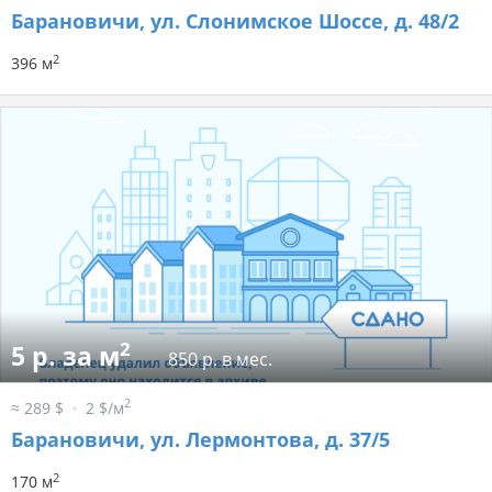
Барановичи, ул. Слонимское Шоссе, д. 48/2
2
396 м
2
5 р. за м
850 р. в мес.
2
≈ 289 $
2 $/м
Барановичи, ул. Лермонтова, д. 37/5
2
170 м