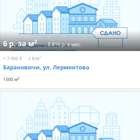
2
6 р. за м
8 816 р. в мес.
2
≈ 3 000 $
2 $/м
Барановичи, ул. Лермонтова
2
1500 м