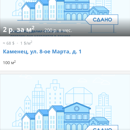
2
2 р. за м
200 р. в мес.
2
≈ 68 $
1 $/м
Каменец, ул. 8-ое Марта, д. 1
2
100 м