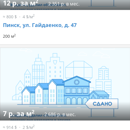
2
12 р. за м
2 351 р. в мес.
2
≈ 800 $
4 $/м
Пинск, ул. Гайдаенко, д. 47
2
200 м
2
7 р. за м
2 686 р. в мес.
2
≈ 914 $
2 $/м