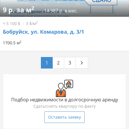
2
9 р. за м
14 987 р. в мес.
2
≈ 5 100 $
3 $/м
Бобруйск, ул. Комарова, д. 3/1
2
1700.5 м
1
2
3
Подбор недвижимости в долгосрочную аренду
Сдать/снять квартиру по факту
Оставить заявку