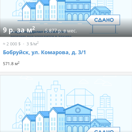
2
9 р. за м
5 877 р. в мес.
2
≈ 2 000 $
3 $/м
Бобруйск, ул. Комарова, д. 3/1
2
571.8 м