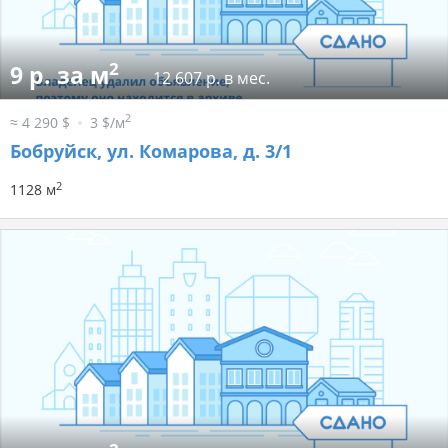
2
9 р. за м
12 607 р. в мес.
2
≈ 4 290 $
3 $/м
Бобруйск, ул. Комарова, д. 3/1
2
1128 м