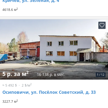
Кричев, ул. Зеленая, д. 4
2
4618.6 м
2
5 р. за м
16 138 р. в мес.
1
/
12
2
≈ 5 492 $
2 $/м
Осиповичи, ул. Посёлок Советский, д. 33
2
3227.7 м