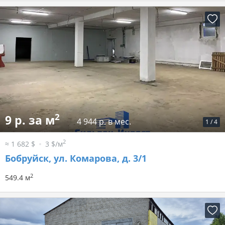
2
9 р. за м
4 944 р. в мес.
1
/
4
2
≈ 1 682 $
3 $/м
Бобруйск, ул. Комарова, д. 3/1
2
549.4 м