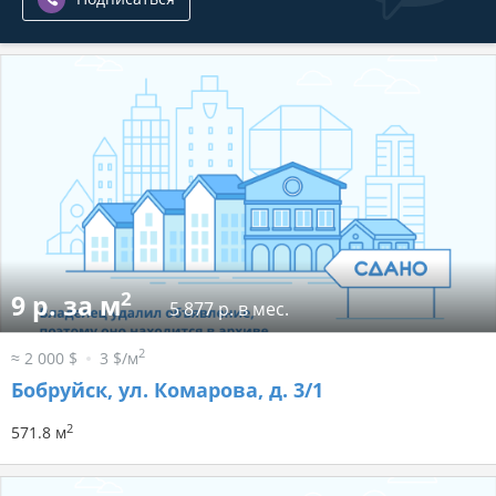
2
9 р. за м
5 877 р. в мес.
2
≈ 2 000 $
3 $/м
Бобруйск, ул. Комарова, д. 3/1
2
571.8 м