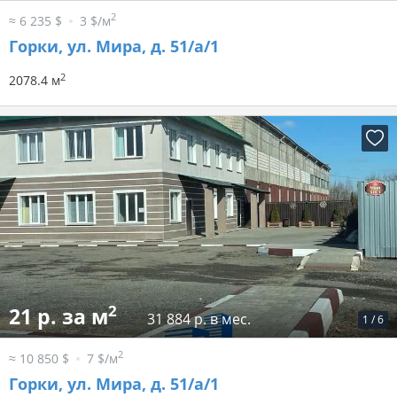
2
≈ 6 235 $
3 $/м
Горки, ул. Мира, д. 51/а/1
2
2078.4 м
2
21 р. за м
31 884 р. в мес.
1
/
6
2
≈ 10 850 $
7 $/м
Горки, ул. Мира, д. 51/а/1