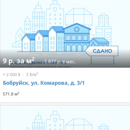
2
9 р. за м
5 877 р. в мес.
2
≈ 2 000 $
3 $/м
Бобруйск, ул. Комарова, д. 3/1
2
571.8 м