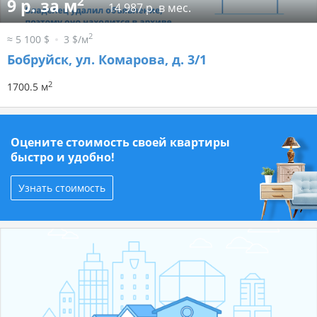
2
9 р. за м
14 987 р. в мес.
2
≈ 5 100 $
3 $/м
Бобруйск, ул. Комарова, д. 3/1
2
1700.5 м
Оцените стоимость своей квартиры
быстро и удобно!
Узнать стоимость