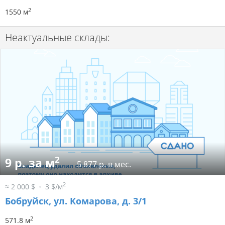
2
1550 м
Неактуальные склады:
2
9 р. за м
5 877 р. в мес.
2
≈ 2 000 $
3 $/м
Бобруйск, ул. Комарова, д. 3/1
2
571.8 м