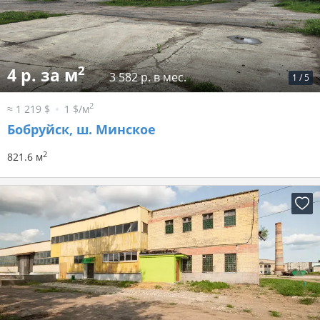
2
4 р. за м
3 582 р. в мес.
1
/
5
2
≈ 1 219 $
1 $/м
Бобруйск, ш. Минское
2
821.6 м