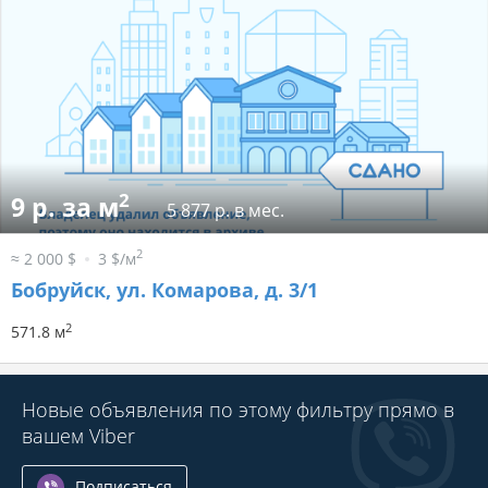
2
9 р. за м
5 877 р. в мес.
2
≈ 2 000 $
3 $/м
Бобруйск, ул. Комарова, д. 3/1
2
571.8 м
Новые объявления по этому фильтру прямо в
вашем Viber
Подписаться