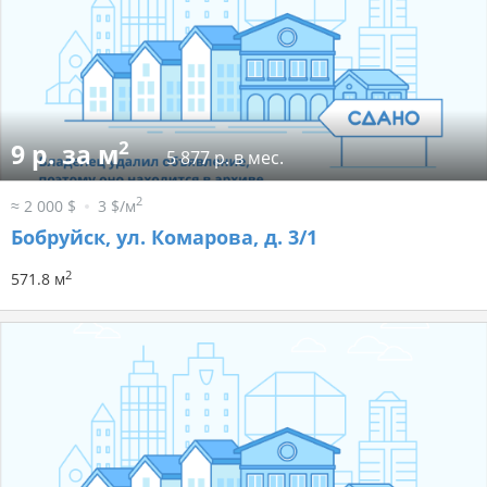
2
9 р. за м
5 877 р. в мес.
2
≈ 2 000 $
3 $/м
Бобруйск, ул. Комарова, д. 3/1
2
571.8 м