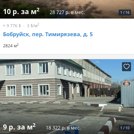
2
10 р. за м
28 727 р. в мес.
1
/
16
2
≈ 9 776 $
3 $/м
Бобруйск, пер. Тимирязева, д. 5
2
2824 м
2
9 р. за м
18 322 р. в мес.
1
/
10