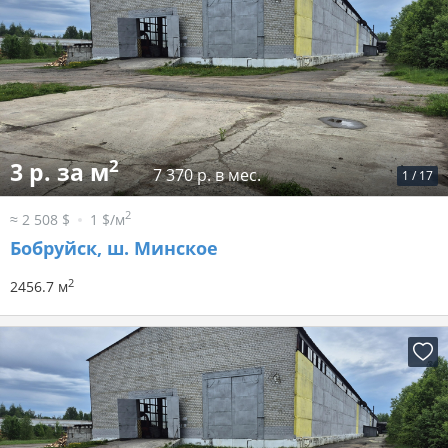
2
3 р. за м
7 370 р. в мес.
1
/
17
2
≈ 2 508 $
1 $/м
Бобруйск, ш. Минское
2
2456.7 м