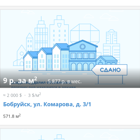
2
9 р. за м
5 877 р. в мес.
2
≈ 2 000 $
3 $/м
Бобруйск, ул. Комарова, д. 3/1
2
571.8 м