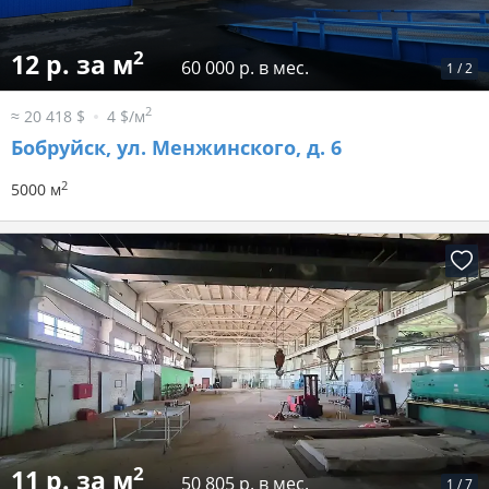
2
12 р. за м
60 000 р. в мес.
1
/
2
2
≈ 20 418 $
4 $/м
Бобруйск, ул. Менжинского, д. 6
2
5000 м
2
11 р. за м
50 805 р. в мес.
1
/
7