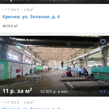
2
≈ 17 289 $
4 $/м
Кричев, ул. Зеленая, д. 4
2
4618.6 м
2
11 р. за м
50 805 р. в мес.
1
/
7
2
≈ 17 289 $
4 $/м