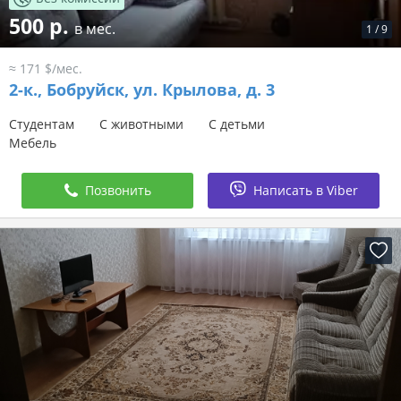
500 р.
в мес.
1
/
9
≈ 171 $/мес.
2-к.,
Бобруйск, ул. Крылова, д. 3
Студентам
С животными
С детьми
Мебель
Позвонить
Написать в Viber