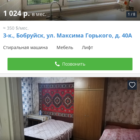
1 024 р.
в мес.
1
/
8
≈ 350 $/мес.
3-к.,
Бобруйск, ул. Максима Горького, д. 40А
Стиральная машина
Мебель
Лифт
Позвонить