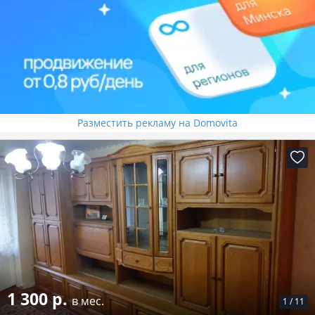
Разместить рекламу на Domovita
1 300 р.
в мес.
1
/
11