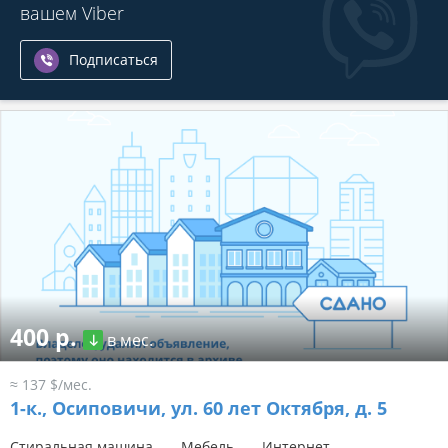
вашем Viber
Подписаться
400 р.
в мес.
≈ 137 $/мес.
1-к.,
Осиповичи, ул. 60 лет Октября, д. 5
Стиральная машина
Мебель
Интернет