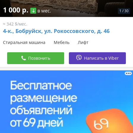
1 000 р.
в мес.
1
/
30
≈ 342 $/мес.
4-к.,
Бобруйск, ул. Рокоссовского, д. 46
Стиральная машина
Мебель
Лифт
Позвонить
Написать в Viber