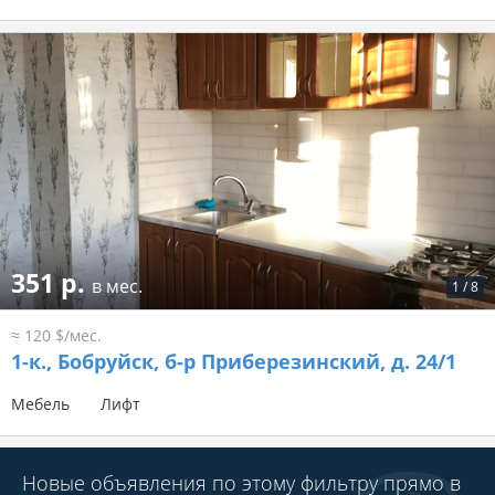
351 р.
в мес.
1
/
8
≈ 120 $/мес.
1-к.,
Бобруйск, б-р Приберезинский, д. 24/1
Мебель
Лифт
Новые объявления по этому фильтру прямо в