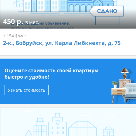
450 р.
в мес.
≈ 154 $/мес.
2-к.,
Бобруйск, ул. Карла Либкнехта, д. 75
Оцените стоимость своей квартиры
быстро и удобно!
Узнать стоимость