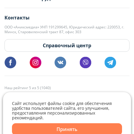
editor@domovita.by
+375 29 563-15-61 Кристина Филюта
Контакты
kb@domovita.by
+375 29 179-11-28 Владислав Гладченко
ООО «Аниксмедиа» УНП 191299645, Юридический адрес: 220053, г.
Мы принимаем звонки и отвечаем на письма в будние дни с 9:00 до
Минск, Старовиленский тракт 87, офис 303
18:00.
vg@domovita.by
Справочный центр
Пишите и звоните нам в будние дни с 8:00 до 20:00.
Наш рейтинг 5 из 5 (1040)
Сайт использует файлы cookie для обеспечения
удобства пользователей сайта, его улучшения,
предоставления персонализированных
рекомендаций.
Telegram
Viber
Принять