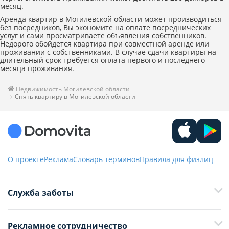
месяц.
Аренда квартир в Могилевской области может производиться
без посредников, Вы экономите на оплате посреднических
услуг и сами просматриваете объявления собственников.
Недорого обойдется квартира при совместной аренде или
проживании с собственниками. В случае сдачи квартиры на
длительный срок требуется оплата первого и последнего
месяца проживания.
Недвижимость Могилевской области
Снять квартиру в Могилевской области
О проекте
Реклама
Словарь терминов
Правила для физлиц
Служба заботы
+375 29 376-13-70
Рекламное сотрудничество
+375 33 376-13-70