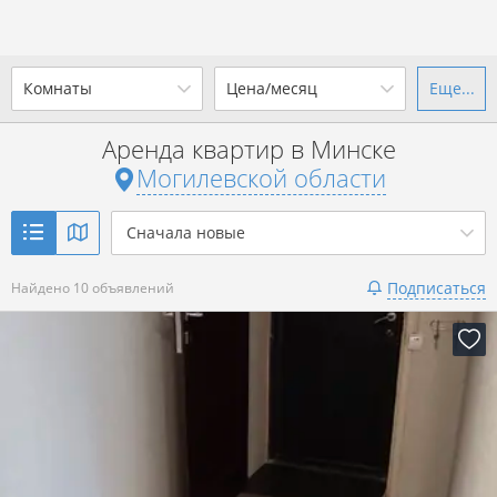
Комнаты
Цена/месяц
Еще...
Ваш город -
state Могилевская
область
?
Аренда квартир в Минске
1-комн.
2-комн.
3-комн.
4+
от
до
Могилевской области
Да
Выбрать город
Показать 10 объявлений
р. за всё
Сначала новые
Подписаться
Найдено 10 объявлений
Показать 10 объявлений