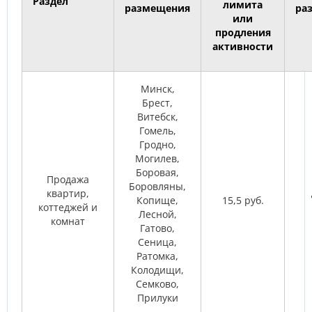
Раздел
лимита
размещения
ра
или
продления
активности
Минск,
Брест,
Витебск,
Гомель,
Гродно,
Могилев,
Боровая,
Продажа
Боровляны,
квартир,
Копище,
15,5 руб.
коттеджей и
Лесной,
комнат
Гатово,
Сеница,
Ратомка,
Колодищи,
Семково,
Прилуки