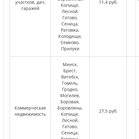
участков, дач,
11,4 руб.
Копище,
гаражей
Лесной,
Гатово,
Сеница,
Ратомка,
Колодищи,
Семково,
Прилуки
Минск,
Брест,
Витебск,
Гомель,
Гродно,
Могилев,
Боровая,
Коммерческая
Боровляны,
27,5 руб.
недвижимость
Копище,
Лесной,
Гатово,
Сеница,
Ратомка,