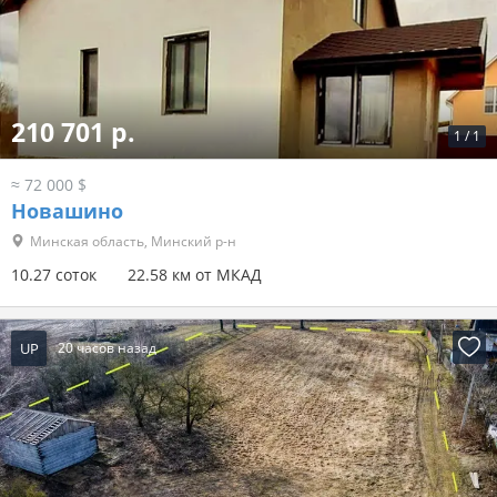
210 701 р.
1
/
1
≈ 72 000 $
Новашино
Минская область, Минский р-н
10.27 соток
22.58 км от МКАД
UP
20 часов назад