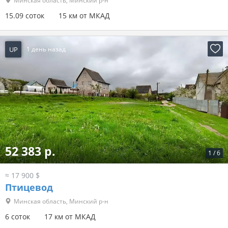
Минская область, Минский р-н
15.09 соток
15 км от МКАД
UP
1 день назад
52 383 р.
1
/
6
≈ 17 900 $
Птицевод
Минская область, Минский р-н
6 соток
17 км от МКАД