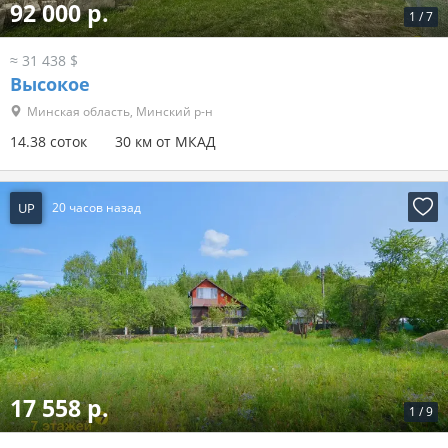
92 000 р.
1
/
7
≈ 31 438 $
Высокое
Минская область, Минский р-н
14.38 соток
30 км от МКАД
UP
20 часов назад
17 558 р.
1
/
9