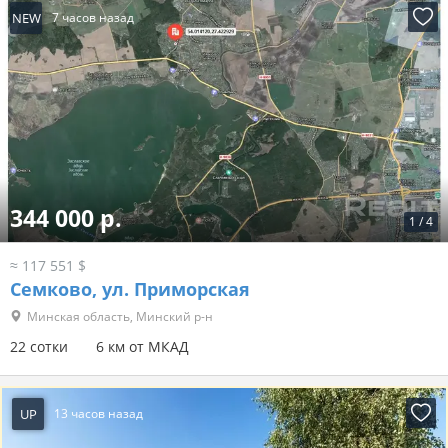
NEW
7 часов назад
344 000 р.
1
/
4
≈ 117 551 $
Семково, ул. Приморская
Минская область, Минский р-н
22 сотки
6 км от МКАД
UP
13 часов назад