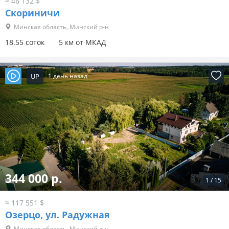
≈ 46 132 $
Скориничи
Минская область, Минский р-н
18.55 соток
5 км от МКАД
UP
1 день назад
344 000 р.
1
/
15
≈ 117 551 $
Озерцо, ул. Радужная
Минская область, Минский р-н