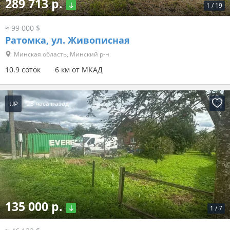
289 713 р.
1
/
19
≈ 99 000 $
Ратомка, ул. Живописная
Минская область, Минский р-н
10.9 соток
6 км от МКАД
UP
23 часа назад
135 000 р.
1
/
7