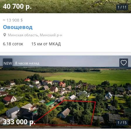
40 700 р.
1
/
11
≈ 13 908 $
Овощевод
Минская область, Минский р-н
6.18 соток
15 км от МКАД
NEW
8 часов назад
333 000 р.
1
/
15