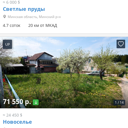
≈ 6 000 $
Светлые пруды
Минская область, Минский р-н
4.7 соток
20 км от МКАД
UP
20 часов назад
71 550 р.
1
/
14
≈ 24 450 $
Новоселье