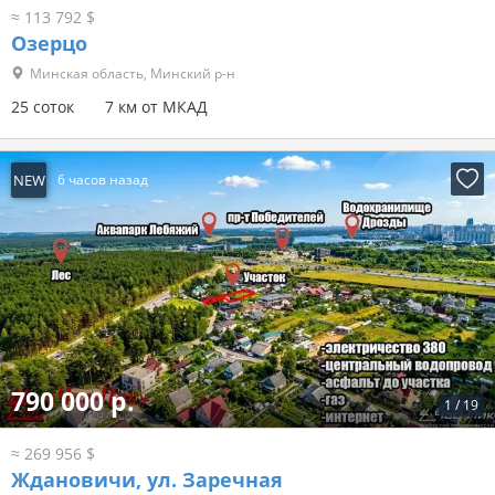
≈ 113 792 $
Озерцо
Минская область, Минский р-н
25 соток
7 км от МКАД
NEW
6 часов назад
790 000 р.
1
/
19
≈ 269 956 $
Ждановичи, ул. Заречная