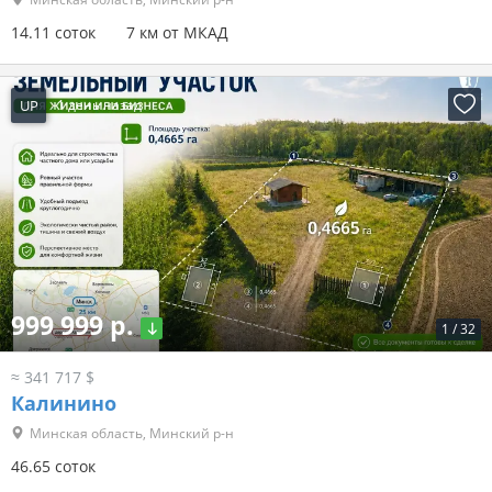
14.11 соток
7 км от МКАД
UP
1 день назад
999 999 р.
1
/
32
≈ 341 717 $
Калинино
Минская область, Минский р-н
46.65 соток