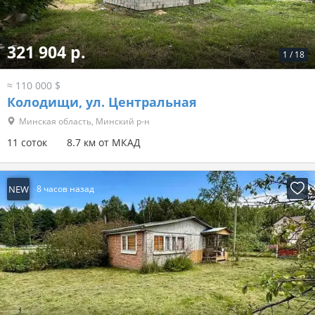
321 904 р.
1
/
18
≈ 110 000 $
Колодищи, ул. Центральная
Минская область, Минский р-н
11 соток
8.7 км от МКАД
NEW
8 часов назад