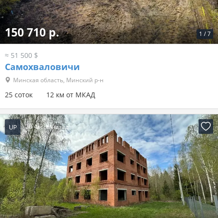
150 710 р.
1
/
7
≈ 51 500 $
Самохваловичи
Минская область, Минский р-н
25 соток
12 км от МКАД
UP
20 часов назад