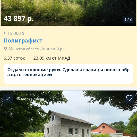
43 897 р.
1
/
3
≈ 15 000 $
Полиграфист
Минская область, Минский р-н
6.37 соток
23.09 км от МКАД
Отдам в хорошие руки. Сделаны границы нового обр
азца с геолокацией
UP
40 минут назад