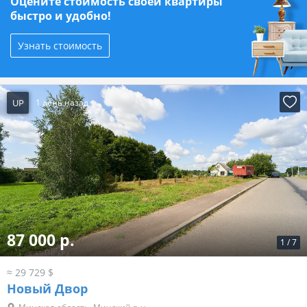
Оцените стоимость своей квартиры
быстро и удобно!
Узнать стоимость
UP
1 день назад
87 000 р.
1
/
7
≈ 29 729 $
Новый Двор