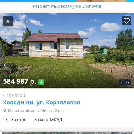
Разместить рекламу на Domovita
UP
8 часов назад
584 987 р.
1
/
22
≈ 199 900 $
Колодищи, ул. Коралловая
Минская область, Минский р-н
15.18 соток
8 км от МКАД