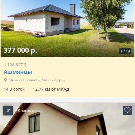
377 000 р.
1
/
19
≈ 128 827 $
Ашмянцы
Минская область, Минский р-н
14.3 соток
12.77 км от МКАД
UP
18 часов назад