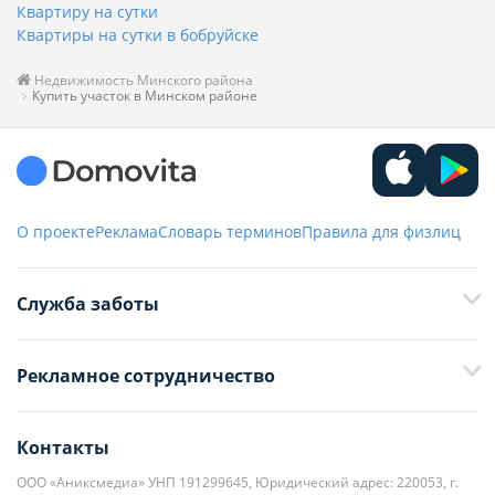
Квартиру на сутки
Квартиры на сутки в бобруйске
Недвижимость Минского района
Купить участок в Минском районе
О проекте
Реклама
Словарь терминов
Правила для физлиц
Служба заботы
+375 29 376-13-70
Рекламное сотрудничество
+375 33 376-13-70
editor@domovita.by
+375 29 563-15-61 Кристина Филюта
Контакты
kb@domovita.by
+375 29 179-11-28 Владислав Гладченко
ООО «Аниксмедиа» УНП 191299645, Юридический адрес: 220053, г.
Мы принимаем звонки и отвечаем на письма в будние дни с 9:00 до