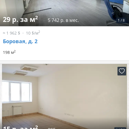
2
29 р. за м
5 742 р. в мес.
1
/
8
2
≈ 1 962 $
10 $/м
Боровая, д. 2
2
198 м
2