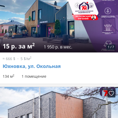
2
15 р. за м
1 950 р. в мес.
1
/
7
2
≈ 666 $
5 $/м
Юхновка, ул. Окольная
2
134 м
1 помещение