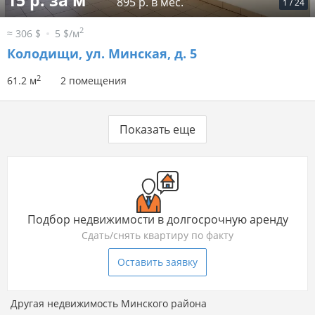
15 р. за м
895 р. в мес.
1
/
24
2
≈ 306 $
5 $/м
Колодищи, ул. Минская, д. 5
2
61.2 м
2 помещения
Показать еще
Подбор недвижимости в долгосрочную аренду
Сдать/снять квартиру по факту
Оставить заявку
Другая недвижимость Минского района