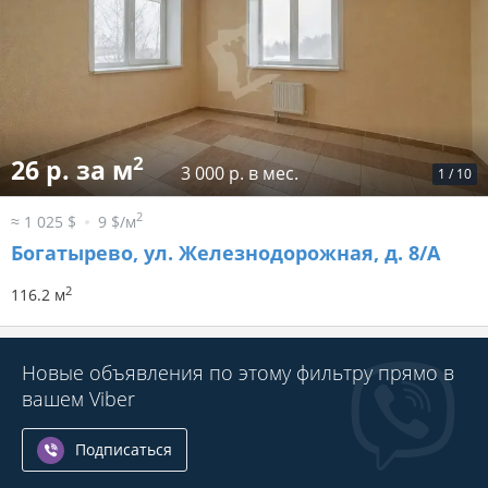
2
26 р. за м
3 000 р. в мес.
1
/
10
2
≈ 1 025 $
9 $/м
Богатырево, ул. Железнодорожная, д. 8/А
2
116.2 м
Новые объявления по этому фильтру прямо в
вашем Viber
Подписаться