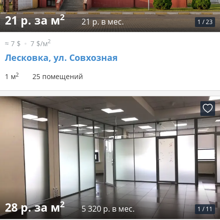
2
21 р. за м
21 р. в мес.
1
/
23
2
≈ 7 $
7 $/м
Лесковка, ул. Совхозная
2
1 м
25 помещений
2
28 р. за м
5 320 р. в мес.
1
/
11