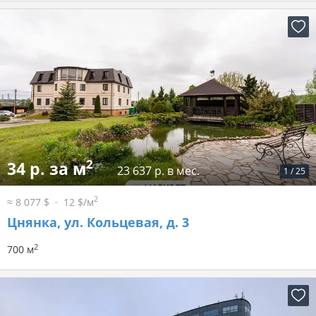
2
34 р. за м
23 637 р. в мес.
1
/
25
2
≈ 8 077 $
12 $/м
Цнянка, ул. Кольцевая, д. 3
2
700 м