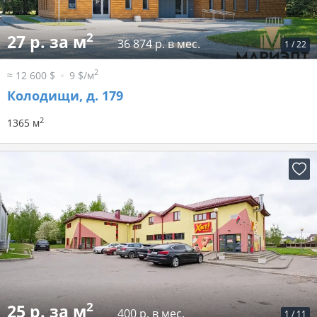
2
27 р. за м
36 874 р. в мес.
1
/
22
2
≈ 12 600 $
9 $/м
Колодищи, д. 179
2
1365 м
2
25 р. за м
400 р. в мес.
1
/
11