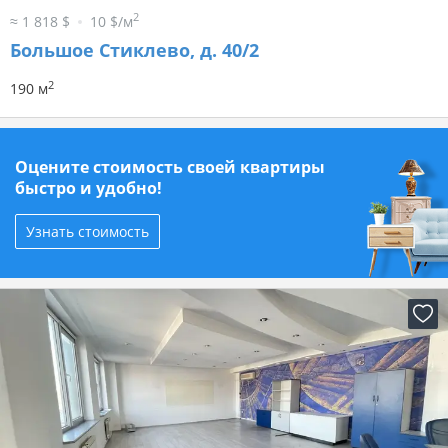
2
≈ 1 818 $
10 $/м
Большое Стиклево, д. 40/2
2
190 м
Оцените стоимость своей квартиры
быстро и удобно!
Узнать стоимость