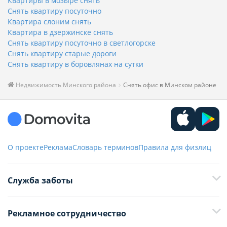
Квартиры в мозыре снять
Снять квартиру посуточно
Квартира слоним снять
Квартира в дзержинске снять
Снять квартиру посуточно в светлогорске
Снять квартиру старые дороги
Снять квартиру в боровлянах на сутки
Недвижимость Минского района
Снять офис в Минском районе
О проекте
Реклама
Словарь терминов
Правила для физлиц
Служба заботы
+375 29 376-13-70
Рекламное сотрудничество
+375 33 376-13-70