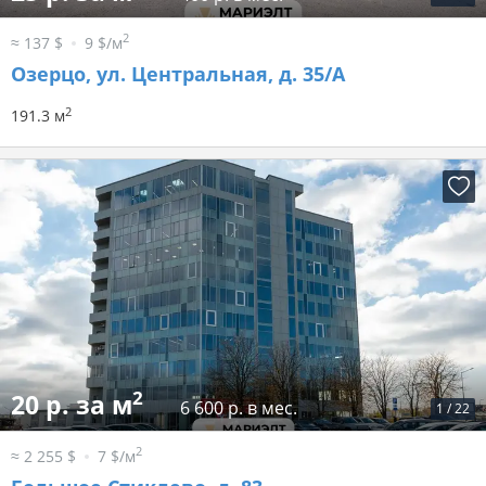
2
≈ 137 $
9 $/м
Озерцо, ул. Центральная, д. 35/А
2
191.3 м
2
20 р. за м
6 600 р. в мес.
1
/
22
2
≈ 2 255 $
7 $/м