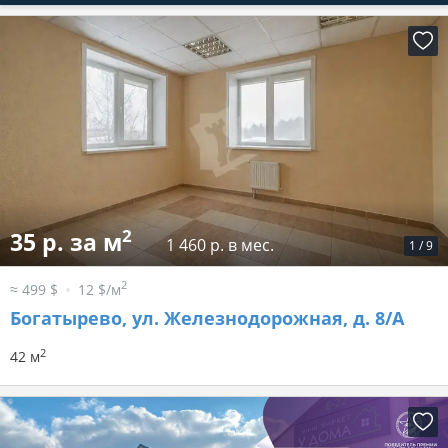
2
35 р. за м
1 460 р. в мес.
1
/
9
2
≈ 499 $
12 $/м
Богатырево, ул. Железнодорожная, д. 8/А
2
42 м