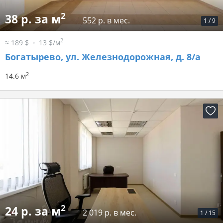
2
38 р. за м
552 р. в мес.
1
/
9
2
≈ 189 $
13 $/м
Богатырево, ул. Железнодорожная, д. 8/а
2
14.6 м
2
24 р. за м
2 019 р. в мес.
1
/
15