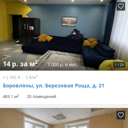
2
14 р. за м
7 000 р. в мес.
1
/
29
2
≈ 2 392 $
5 $/м
Боровляны, ул. Березовая Роща, д. 21
2
483.1 м
20 помещений