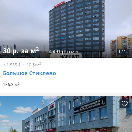
2
30 р. за м
4 491 р. в мес.
1
/
24
2
≈ 1 535 $
10 $/м
Большое Стиклево
2
156.3 м