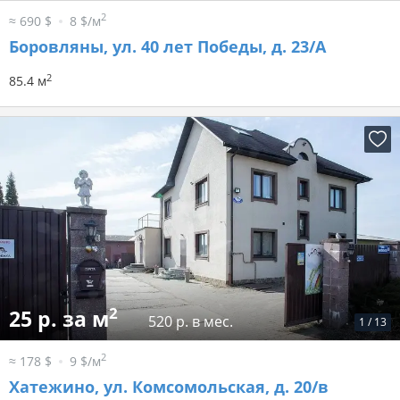
2
≈ 690 $
8 $/м
Боровляны, ул. 40 лет Победы, д. 23/А
2
85.4 м
2
25 р. за м
520 р. в мес.
1
/
13
2
≈ 178 $
9 $/м
Хатежино, ул. Комсомольская, д. 20/в