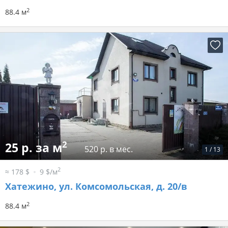
2
88.4 м
2
25 р. за м
520 р. в мес.
1
/
13
2
≈ 178 $
9 $/м
Хатежино, ул. Комсомольская, д. 20/в
2
88.4 м