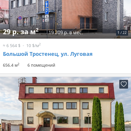
2
29 р. за м
19 209 р. в мес.
1
/
22
2
≈ 6 564 $
10 $/м
Большой Тростенец, ул. Луговая
2
656.4 м
6 помещений