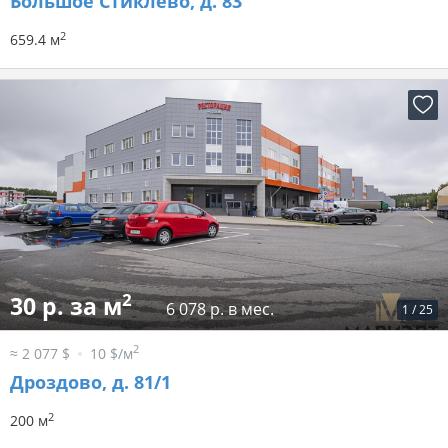
Большое Стиклево, д. 83
2
659.4 м
2
30 р. за м
6 078 р. в мес.
1
/
25
2
≈ 2 077 $
10 $/м
Дроздово, д. 81/1
2
200 м