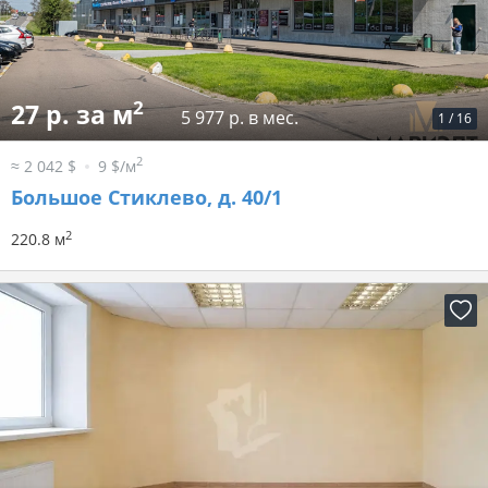
2
27 р. за м
5 977 р. в мес.
1
/
16
2
≈ 2 042 $
9 $/м
Большое Стиклево, д. 40/1
2
220.8 м