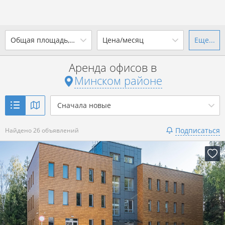
2
Общая площадь, м
Цена/месяц
Еще...
Ваш город -
district Минский
район
?
Аренда офисов в
от
до
от
до
Минском районе
Да
Выбрать город
2
р. за м
Сначала новые
Показать 26 объявлений
Подписаться
Найдено 26 объявлений
Показать 26 объявлений