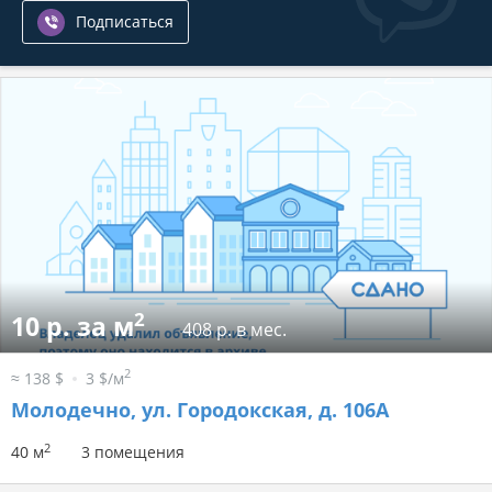
Подписаться
2
10 р. за м
408 р. в мес.
2
≈ 138 $
3 $/м
Молодечно, ул. Городокская, д. 106А
2
40 м
3 помещения