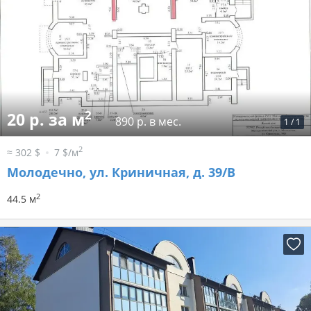
2
20 р. за м
890 р. в мес.
1
/
1
2
≈ 302 $
7 $/м
Молодечно, ул. Криничная, д. 39/В
2
44.5 м