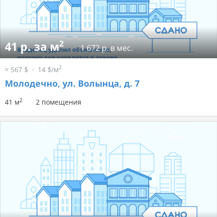
2
41 р. за м
1 672 р. в мес.
2
≈ 567 $
14 $/м
Молодечно, ул. Волынца, д. 7
2
41 м
2 помещения