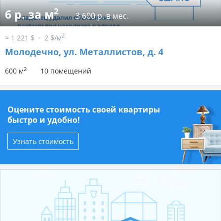
2
6 р. за м
3 600 р. в мес.
2
≈ 1 221 $
2 $/м
Молодечно, ул. Металлистов, д. 4
2
600 м
10 помещений
Оцените стоимость своей квартиры
быстро и удобно!
Узнать стоимость