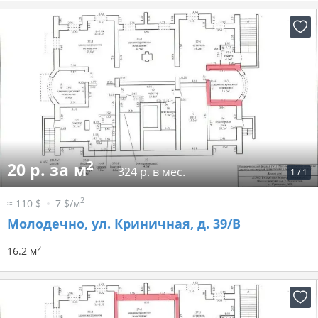
2
20 р. за м
324 р. в мес.
1
/
1
2
≈ 110 $
7 $/м
Молодечно, ул. Криничная, д. 39/В
2
16.2 м