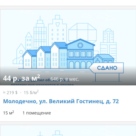
2
44 р. за м
646 р. в мес.
2
≈ 219 $
15 $/м
Молодечно, ул. Великий Гостинец, д. 72
2
15 м
1 помещение