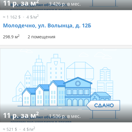
2
11 р. за м
3 426 р. в мес.
2
≈ 1 162 $
4 $/м
Молодечно, ул. Волынца, д. 12Б
2
298.9 м
2 помещения
2
11 р. за м
1 536 р. в мес.
2
≈ 521 $
4 $/м