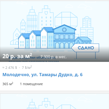
2
20 р. за м
7 300 р. в мес.
2
≈ 2 476 $
7 $/м
Молодечно, ул. Тамары Дудко, д. 6
2
365 м
1 помещение