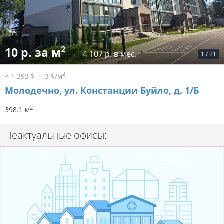
2
10 р. за м
4 107 р. в мес.
1
/
21
2
≈ 1 393 $
3 $/м
Молодечно, ул. Констанции Буйло, д. 1/Б
2
398.1 м
Неактуальные офисы: