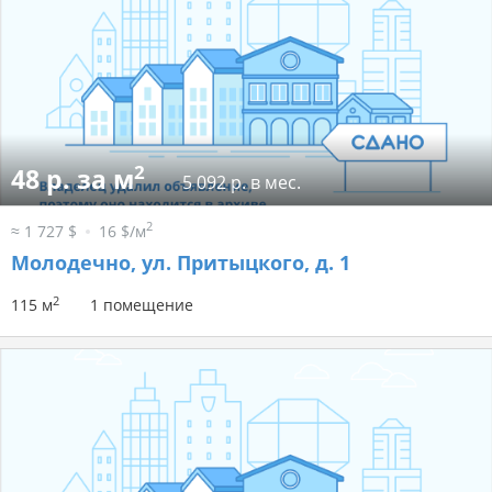
2
48 р. за м
5 092 р. в мес.
2
≈ 1 727 $
16 $/м
Молодечно, ул. Притыцкого, д. 1
2
115 м
1 помещение