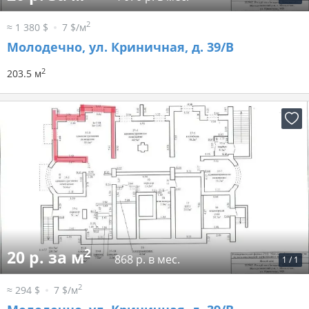
2
≈ 1 380 $
7 $/м
Молодечно, ул. Криничная, д. 39/В
2
203.5 м
2
20 р. за м
868 р. в мес.
1
/
1
2
≈ 294 $
7 $/м