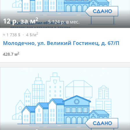
2
12 р. за м
5 124 р. в мес.
2
≈ 1 738 $
4 $/м
Молодечно, ул. Великий Гостинец, д. 67/П
2
428.7 м