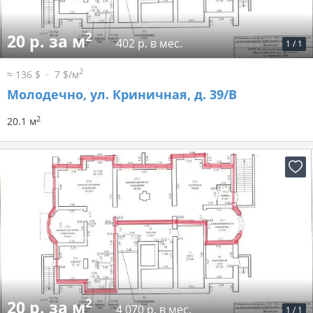
2
20 р. за м
402 р. в мес.
1
/
1
2
≈ 136 $
7 $/м
Молодечно, ул. Криничная, д. 39/В
2
20.1 м
2
20 р. за м
4 070 р. в мес.
1
/
1