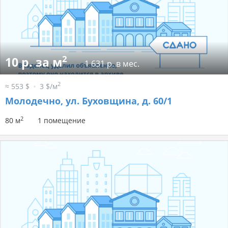
2
10 р. за м
1 631 р. в мес.
2
≈ 553 $
3 $/м
Молодечно, ул. Буховщина, д. 60/1
2
80 м
1 помещение