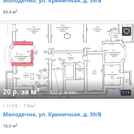
Молодечно, ул. Криничная, д. 39/В
2
43.4 м
2
20 р. за м
332 р. в мес.
1
/
1
2
≈ 113 $
7 $/м
Молодечно, ул. Криничная, д. 39/В
2
16.6 м