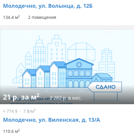
Молодечно, ул. Волынца, д. 12Б
2
134.4 м
2 помещения
2
21 р. за м
2 282 р. в мес.
2
≈ 774 $
7 $/м
Молодечно, ул. Виленская, д. 13/А
2
110.6 м