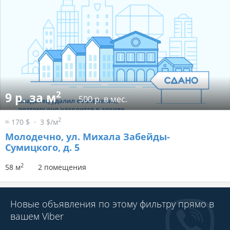
2
9 р. за м
500 р. в мес.
2
≈ 170 $
3 $/м
Молодечно, ул. Михала Забейды-
Сумицкого, д. 5
2
58 м
2 помещения
Новые объявления по этому фильтру прямо в
вашем Viber