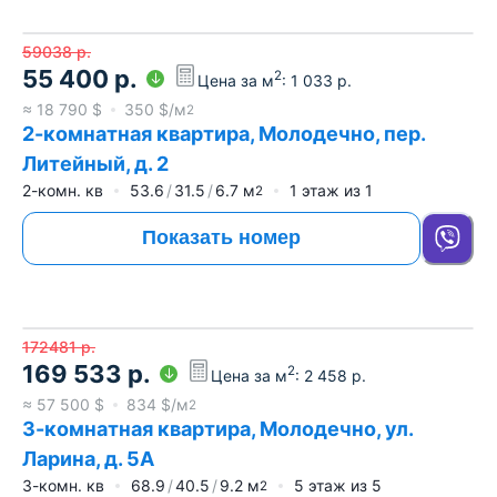
59038
р.
55 400
р.
2
Цена за м
:
1 033
р.
≈
18 790
$
350
$/м
2
2-комнатная квартира, Молодечно, пер.
Литейный, д. 2
2-комн. кв
53.6
31.5
6.7
м
1
этаж из
1
2
Показать номер
172481
р.
169 533
р.
2
Цена за м
:
2 458
р.
≈
57 500
$
834
$/м
2
3-комнатная квартира, Молодечно, ул.
Ларина, д. 5А
3-комн. кв
68.9
40.5
9.2
м
5
этаж из
5
2