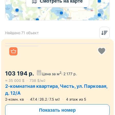
Смотреть на карте
Найдено 71 объект
103 194
р.
2
Цена за м
:
2 177
р.
≈
35 000
$
738
$/м
2
2-комнатная квартира, Чисть, ул. Парковая,
д. 12/А
2-комн. кв
47.4
26.2
7.5
м
4
этаж из
5
2
Показать номер