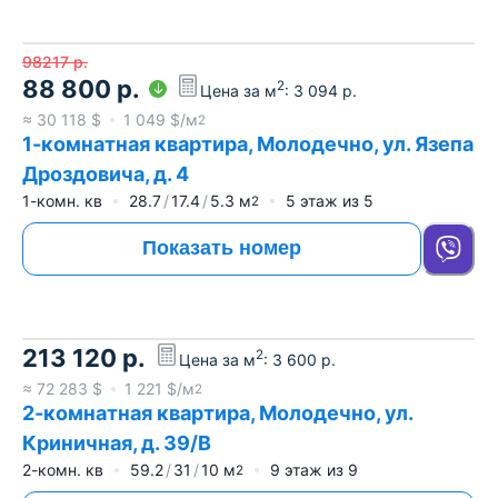
98217
р.
88 800
р.
2
Цена за м
:
3 094
р.
≈
30 118
$
1 049
$/м
2
1-комнатная квартира, Молодечно, ул. Язепа
Дроздовича, д. 4
1-комн. кв
28.7
17.4
5.3
м
5
этаж из
5
2
Показать номер
213 120
р.
2
Цена за м
:
3 600
р.
≈
72 283
$
1 221
$/м
2
2-комнатная квартира, Молодечно, ул.
Криничная, д. 39/В
2-комн. кв
59.2
31
10
м
9
этаж из
9
2