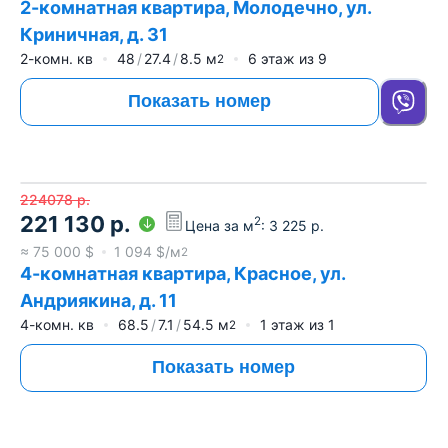
2-комнатная квартира, Молодечно, ул.
Криничная, д. 31
2-комн. кв
48
27.4
8.5
м
6
этаж из
9
2
Показать номер
224078
р.
221 130
р.
2
Цена за м
:
3 225
р.
≈
75 000
$
1 094
$/м
2
4-комнатная квартира, Красное, ул.
Андриякина, д. 11
4-комн. кв
68.5
7.1
54.5
м
1
этаж из
1
2
Показать номер