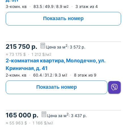
3-комн. кв
83.5
49.9
8.9
м
3
этаж из
4
2
Показать номер
215 750
р.
2
Цена за м
:
3 572
р.
≈
73 175
$
1 212
$/м
2
2-комнатная квартира, Молодечно, ул.
Криничная, д. 41
2-комн. кв
60.4
31.2
9.3
м
8
этаж из
9
2
Показать номер
165 000
р.
2
Цена за м
:
3 437
р.
≈
55 963
$
1 166
$/м
2