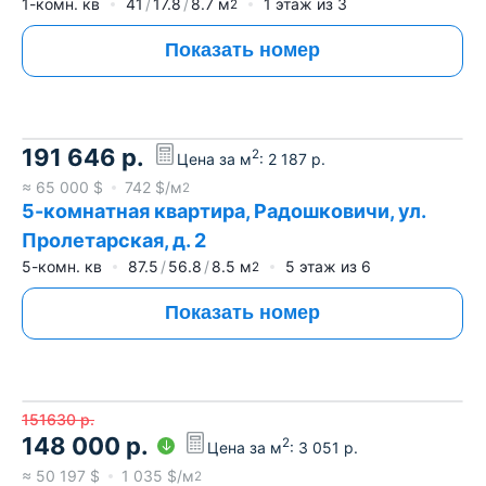
1-комн. кв
41
17.8
8.7
м
1
этаж из
3
2
Показать номер
191 646
р.
2
Цена за м
:
2 187
р.
≈
65 000
$
742
$/м
2
5-комнатная квартира, Радошковичи, ул.
Пролетарская, д. 2
5-комн. кв
87.5
56.8
8.5
м
5
этаж из
6
2
Показать номер
151630
р.
148 000
р.
2
Цена за м
:
3 051
р.
≈
50 197
$
1 035
$/м
2