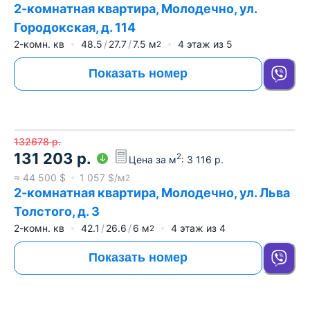
2-комнатная квартира, Молодечно, ул.
Городокская, д. 114
2-комн. кв
48.5
27.7
7.5
м
4
этаж из
5
2
Показать номер
132678
р.
131 203
р.
2
Цена за м
:
3 116
р.
≈
44 500
$
1 057
$/м
2
2-комнатная квартира, Молодечно, ул. Льва
Толстого, д. 3
2-комн. кв
42.1
26.6
6
м
4
этаж из
4
2
Показать номер