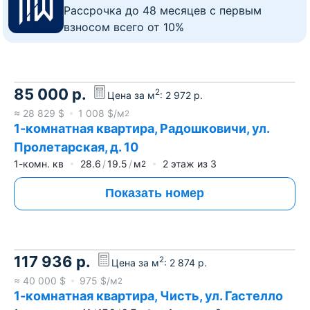
Рассрочка до 48 месяцев с первым
взносом всего от 10%
85 000
р.
2
Цена за м
:
2 972
р.
≈
28 829
$
1 008
$/м
2
1-комнатная квартира, Радошковичи, ул.
Пролетарская, д. 10
1-комн. кв
28.6
19.5
м
2
этаж из
3
2
Показать номер
117 936
р.
2
Цена за м
:
2 874
р.
≈
40 000
$
975
$/м
2
1-комнатная квартира, Чисть, ул. Гастелло