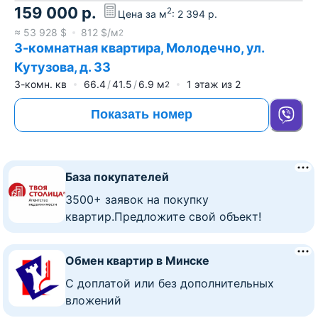
159 000
р.
2
Цена за м
:
2 394
р.
≈
53 928
$
812
$/м
2
3-комнатная квартира, Молодечно, ул.
Кутузова, д. 33
3-комн. кв
66.4
41.5
6.9
м
1
этаж из
2
2
Показать номер
База покупателей
3500+ заявок на покупку
квартир.Предложите свой объект!
Обмен квартир в Минске
C доплатой или без дополнительных
вложений