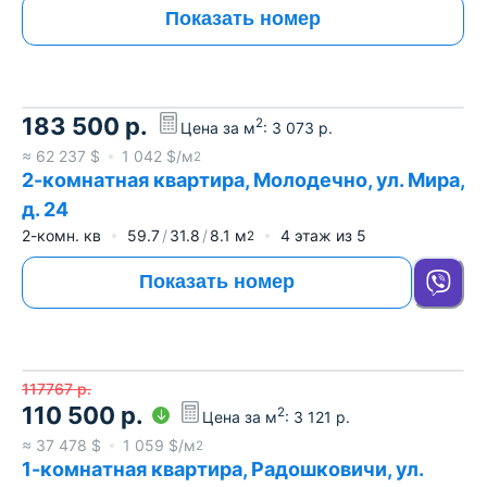
Показать номер
183 500
р.
2
Цена за м
:
3 073
р.
≈
62 237
$
1 042
$/м
2
2-комнатная квартира, Молодечно, ул. Мира,
д. 24
2-комн. кв
59.7
31.8
8.1
м
4
этаж из
5
2
Показать номер
117767
р.
110 500
р.
2
Цена за м
:
3 121
р.
≈
37 478
$
1 059
$/м
2
1-комнатная квартира, Радошковичи, ул.