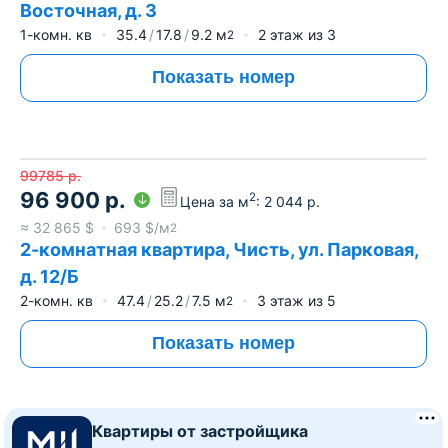
Восточная, д. 3
1-комн. кв
35.4
17.8
9.2
м
2
этаж из
3
2
Показать номер
99785
р.
96 900
р.
2
Цена за м
:
2 044
р.
≈
32 865
$
693
$/м
2
2-комнатная квартира, Чисть, ул. Парковая,
д. 12/Б
2-комн. кв
47.4
25.2
7.5
м
3
этаж из
5
2
Показать номер
Квартиры от застройщика