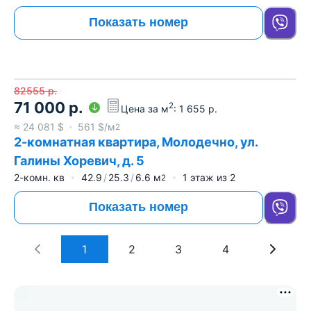
Показать номер
82555
р.
71 000
р.
2
Цена за м
:
1 655
р.
≈
24 081
$
561
$/м
2
2-комнатная квартира, Молодечно, ул.
Галины Хоревич, д. 5
2-комн. кв
42.9
25.3
6.6
м
1
этаж из
2
2
Показать номер
1
2
3
4