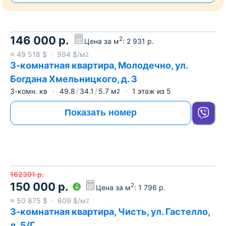
146 000
р.
2
Цена за м
:
2 931
р.
≈
49 518
$
994
$/м
2
3-комнатная квартира, Молодечно, ул.
Богдана Хмельницкого, д. 3
3-комн. кв
49.8
34.1
5.7
м
1
этаж из
5
2
Показать номер
162391
р.
150 000
р.
2
Цена за м
:
1 796
р.
≈
50 875
$
609
$/м
2
3-комнатная квартира, Чисть, ул. Гастелло,
д. 5/Г