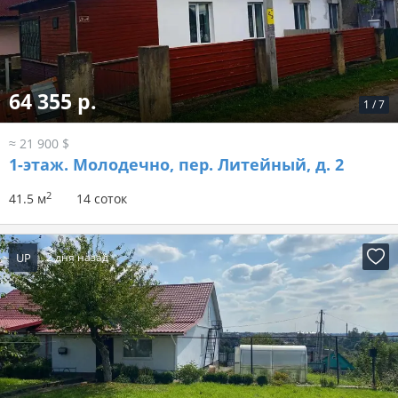
64 355 р.
1
/
7
≈ 21 900 $
1-этаж.
Молодечно, пер. Литейный, д. 2
2
41.5 м
14 соток
UP
2 дня назад