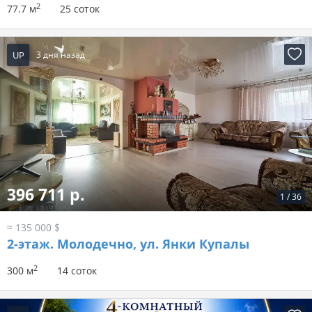
2
77.7 м
25 соток
UP
3 дня назад
396 711 р.
1
/
36
≈ 135 000 $
2-этаж.
Молодечно, ул. Янки Купалы
2
300 м
14 соток