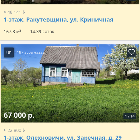
≈ 48 141 $
1-этаж.
Ракутевщина, ул. Криничная
2
167.8 м
14.39 соток
UP
19 часов назад
67 000 р.
1
/
14
≈ 22 800 $
1-этаж.
Олехновичи, ул. Заречная, д. 29