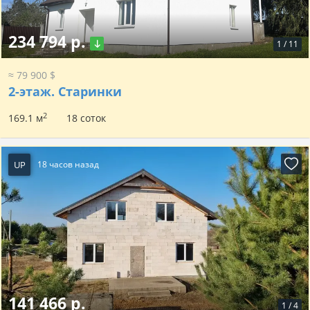
234 794 р.
1
/
11
≈ 79 900 $
2-этаж.
Старинки
2
169.1 м
18 соток
UP
18 часов назад
141 466 р.
1
/
4