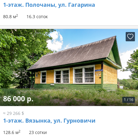
1-этаж.
Полочаны, ул. Гагарина
2
80.8 м
16.3 соток
86 000 р.
1
/
16
≈ 29 266 $
1-этаж.
Вязынка, ул. Гурновичи
2
128.6 м
23 сотки