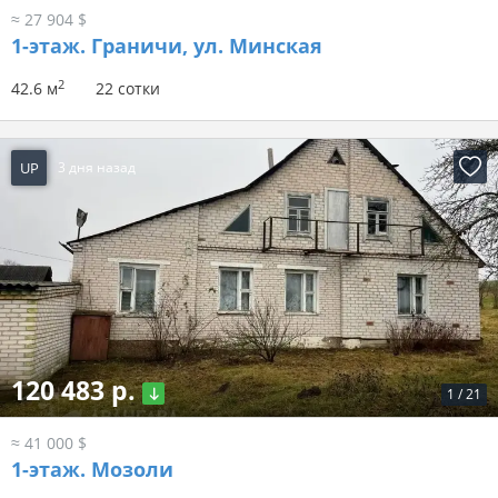
≈ 27 904 $
1-этаж.
Граничи, ул. Минская
2
42.6 м
22 сотки
UP
3 дня назад
120 483 р.
1
/
21
≈ 41 000 $
1-этаж.
Мозоли