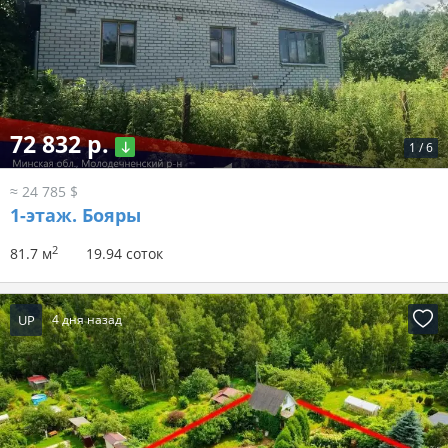
72 832 р.
1
/
6
≈ 24 785 $
1-этаж.
Бояры
2
81.7 м
19.94 соток
UP
4 дня назад