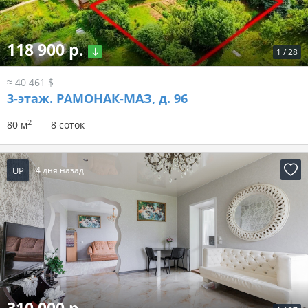
118 900 р.
1
/
28
≈ 40 461 $
3-этаж.
РАМОНАК-МАЗ, д. 96
2
80 м
8 соток
UP
4 дня назад