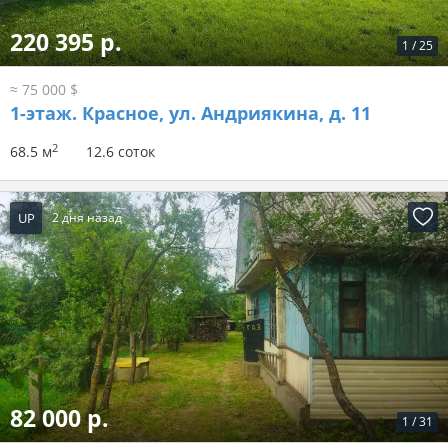
220 395 р.
1
/
25
≈ 75 000 $
1-этаж.
Красное, ул. Андриякина, д. 11
2
68.5 м
12.6 соток
UP
2 дня назад
82 000 р.
1
/
31