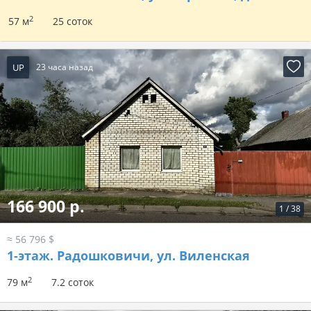
2
57 м
25 соток
UP
23 часа назад
166 900 р.
1
/
38
≈ 56 796 $
1-этаж.
Радошковичи, ул. Виленская
2
79 м
7.2 соток