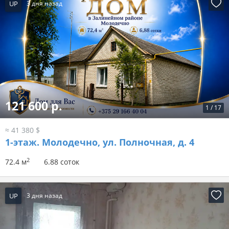
UP
3 дня назад
121 600 р.
1
/
17
≈ 41 380 $
1-этаж.
Молодечно, ул. Полночная, д. 4
2
72.4 м
6.88 соток
UP
3 дня назад