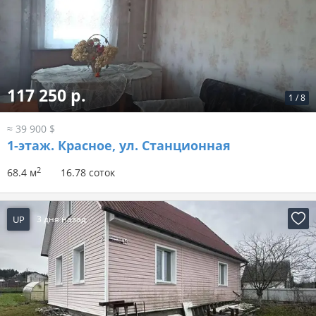
117 250 р.
1
/
8
≈ 39 900 $
1-этаж.
Красное, ул. Станционная
2
68.4 м
16.78 соток
UP
3 дня назад