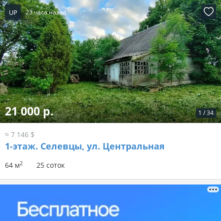
UP
23 часа назад
21 000 р.
1
/
34
≈ 7 146 $
1-этаж.
Селевцы, ул. Центральная
2
64 м
25 соток