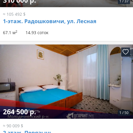
310 000 р.
1
/
37
≈ 105 492 $
1-этаж.
Радошковичи, ул. Лесная
2
67.1 м
14.93 соток
264 500 р.
1
/
50
≈ 90 009 $
2-этаж.
Повязынь