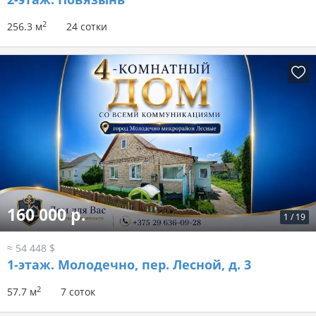
2
256.3 м
24 сотки
160 000 р.
1
/
19
≈ 54 448 $
1-этаж.
Молодечно, пер. Лесной, д. 3
2
57.7 м
7 соток