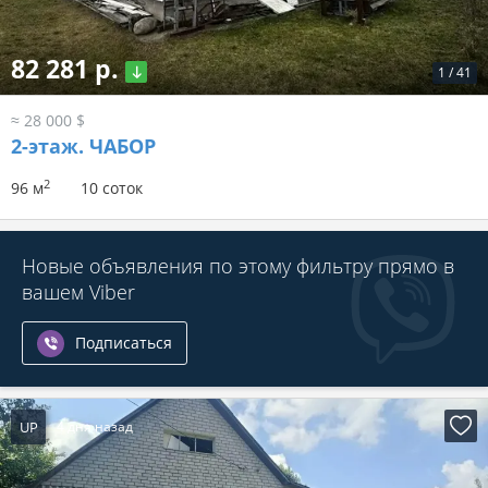
82 281 р.
1
/
41
≈ 28 000 $
2-этаж.
ЧАБОР
2
96 м
10 соток
Новые объявления по этому фильтру прямо в
вашем Viber
Подписаться
UP
4 дня назад