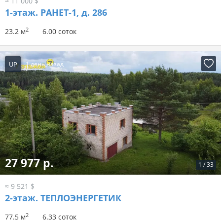
≈ 11 000 $
1-этаж.
РАНЕТ-1, д. 286
2
23.2 м
6.00 соток
UP
1 день назад
27 977 р.
1
/
33
≈ 9 521 $
2-этаж.
ТЕПЛОЭНЕРГЕТИК
2
77.5 м
6.33 соток