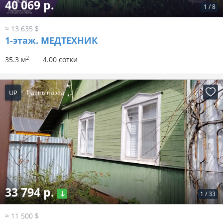
40 069 р.
1
/
8
≈ 13 635 $
1-этаж.
МЕДТЕХНИК
2
35.3 м
4.00 сотки
UP
1 день назад
33 794 р.
1
/
33
≈ 11 500 $