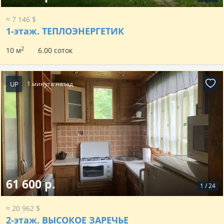
≈ 7 146 $
1-этаж.
ТЕПЛОЭНЕРГЕТИК
2
10 м
6.00 соток
UP
1 минута назад
61 600 р.
1
/
24
≈ 20 962 $
2-этаж.
ВЫСОКОЕ ЗАРЕЧЬЕ