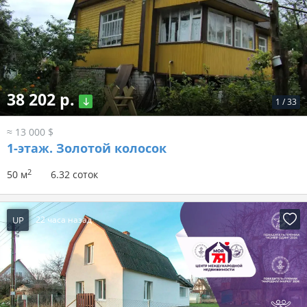
38 202 р.
1
/
33
≈ 13 000 $
1-этаж.
Золотой колосок
2
50 м
6.32 соток
UP
22 часа назад