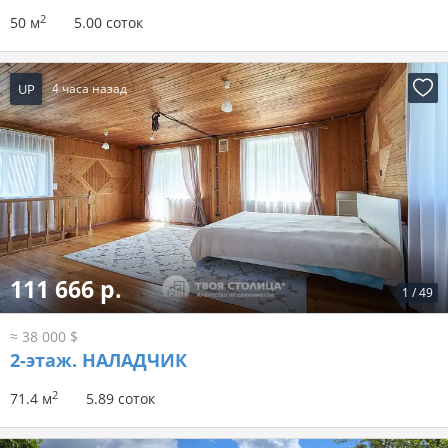
2
50 м
5.00 соток
UP
4 часа назад
111 666 р.
1
/
49
≈ 38 000 $
2-этаж.
НАЛАДЧИК
2
71.4 м
5.89 соток