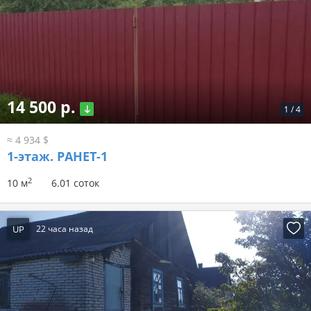
14 500 р.
1
/
4
≈ 4 934 $
1-этаж.
РАНЕТ-1
2
10 м
6.01 соток
UP
22 часа назад