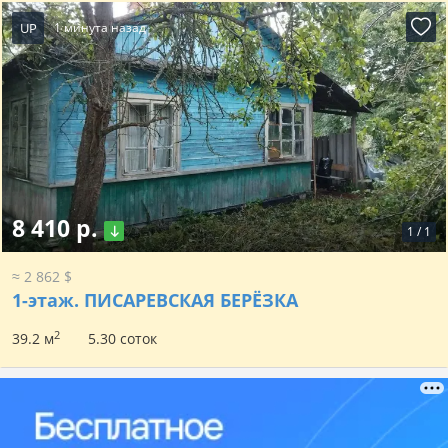
UP
1 минута назад
8 410 р.
1
/
1
≈ 2 862 $
1-этаж.
ПИСАРЕВСКАЯ БЕРЁЗКА
2
39.2 м
5.30 соток