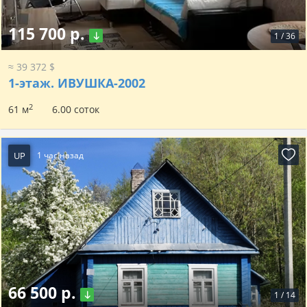
115 700 р.
1
/
36
≈ 39 372 $
1-этаж.
ИВУШКА-2002
2
61 м
6.00 соток
UP
1 час назад
66 500 р.
1
/
14