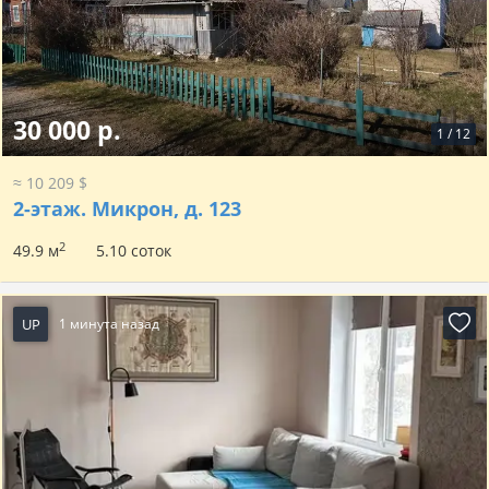
30 000 р.
1
/
12
≈ 10 209 $
2-этаж.
Микрон, д. 123
2
49.9 м
5.10 соток
UP
1 минута назад