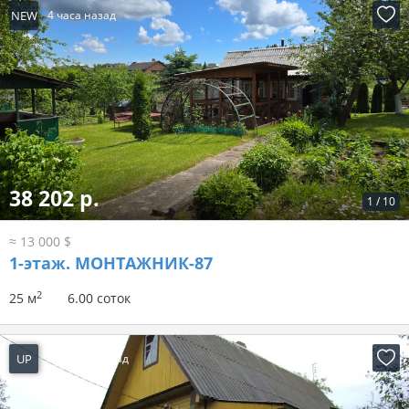
NEW
4 часа назад
38 202 р.
1
/
10
≈ 13 000 $
1-этаж.
МОНТАЖНИК-87
2
25 м
6.00 соток
UP
13 часов назад