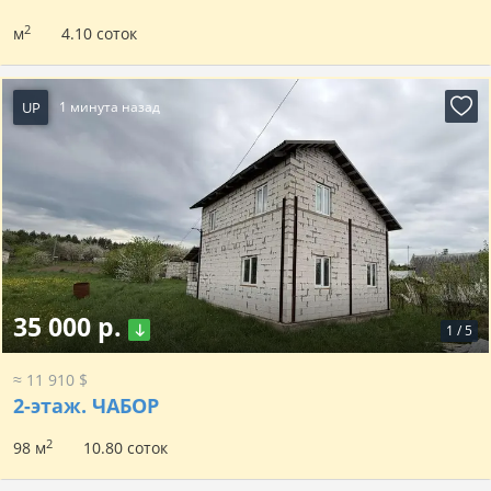
2
м
4.10 соток
UP
1 минута назад
35 000 р.
1
/
5
≈ 11 910 $
2-этаж.
ЧАБОР
2
98 м
10.80 соток