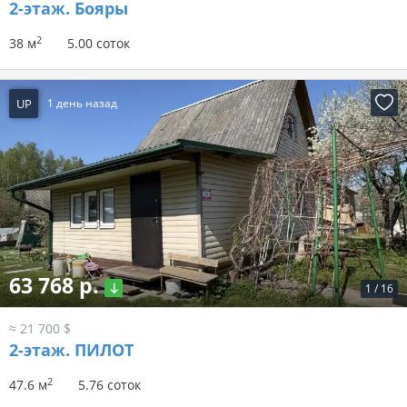
2-этаж.
Бояры
2
38 м
5.00 соток
UP
1 день назад
63 768 р.
1
/
16
≈ 21 700 $
2-этаж.
ПИЛОТ
2
47.6 м
5.76 соток