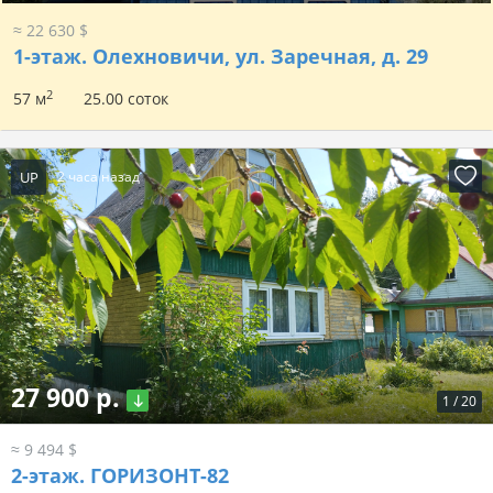
≈ 22 630 $
1-этаж.
Олехновичи, ул. Заречная, д. 29
2
57 м
25.00 соток
UP
2 часа назад
27 900 р.
1
/
20
≈ 9 494 $
2-этаж.
ГОРИЗОНТ-82