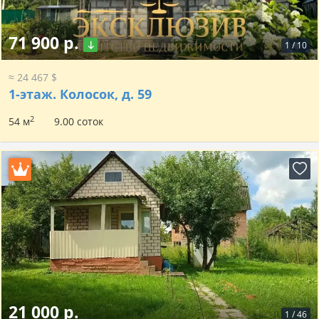
71 900 р.
1
/
10
≈ 24 467 $
1-этаж.
Колосок, д. 59
2
54 м
9.00 соток
21 000 р.
1
/
46