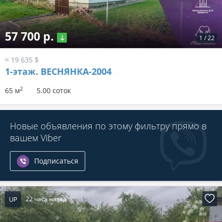
57 700 р.
1
/
22
≈ 19 635 $
1-этаж.
ВЕСНЯНКА-2004
2
65 м
5.00 соток
Новые объявления по этому фильтру прямо в
вашем Viber
Подписаться
UP
22 часа назад