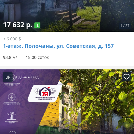
17 632 р.
1
/
27
≈ 6 000 $
1-этаж.
Полочаны, ул. Советская, д. 157
2
93.8 м
15.00 соток
UP
1 день назад