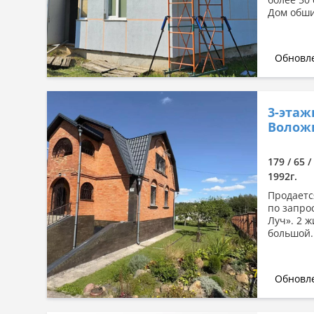
Дом обши
Обновле
3-этаж
Волож
179 / 65 /
1992г.
Продаетс
по запро
Луч». 2 
большой.
Обновле