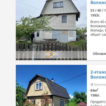
Волож
53 / 40 / 
1993г.
Всего 40
Воложинс
Мапид», 
обшит сай
Обновле
2-этаж
Волож
Криница-
2
84м
1986г.
Продаётс
района, 