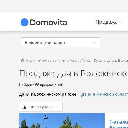
Продажа
Воложинский район
Недвижимость Воложинского района
Купить дачу в Вол
Продажа дач в Воложинско
Найдено 66 предложений
Дачи в Воложинском районе
Дачи в Минской облас
по актуальности
По актуальности
1-этаж
Сначала дешевые
Волож