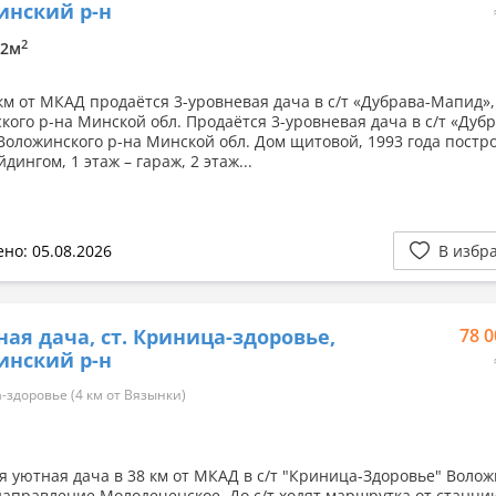
инский р-н
2
12м
 км от МКАД продаётся 3-уровневая дача в с/т «Дубрава-Мапид»,
кого р-на Минской обл. Продаётся 3-уровневая дача в с/т «Дубр
Воложинского р-на Минской обл. Дом щитовой, 1993 года постр
дингом, 1 этаж – гараж, 2 этаж...
но: 05.08.2026
В избр
ная дача, ст. Криница-здоровье,
78 0
инский р-н
здоровье (4 км от Вязынки)
я уютная дача в 38 км от МКАД в с/т "Криница-Здоровье" Волож
направление Молодеченское. До с/т ходят маршрутка от станци