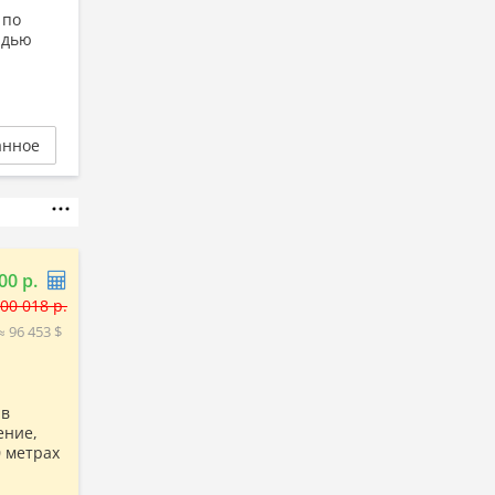
 по
адью
анное
00 р.
00 018 р.
≈ 96 453 $
 в
ение,
0 метрах