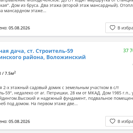
кая". Дом из бруса. Два этажа (второй этаж мансардный). Отоп
на мансардном этаже...
но: 05.08.2026
В избр
ная дача, ст. Строитель-59
37 7
инского района, Воложинский
2
8 / 7.5м
я 2-х этажный садовый домик с земельным участком в с/т
ь-59", недалеко от аг. Петришки, 28 км от МКАД. Дом 1985 г.п., 
йдингом.Высокий и надежный фундамент, подвальное помещен
реб под домом. На первом этаже две...
но: 05.08.2026
В избр