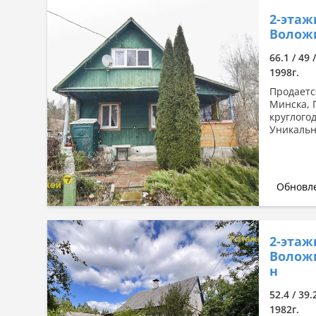
2-этаж
Волож
66.1 / 49 
1998г.
Продаетс
Минска, 
круглого
Уникальн
Обновле
2-этаж
Воложи
н
52.4 / 39.
1982г.