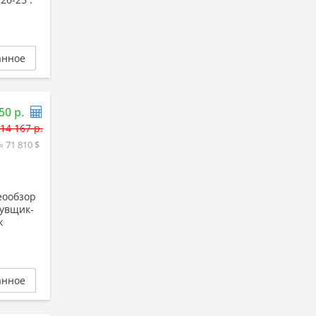
анное
50 р.
14 167 р.
≈ 71 810 $
еообзор
бувщик-
ж
анное