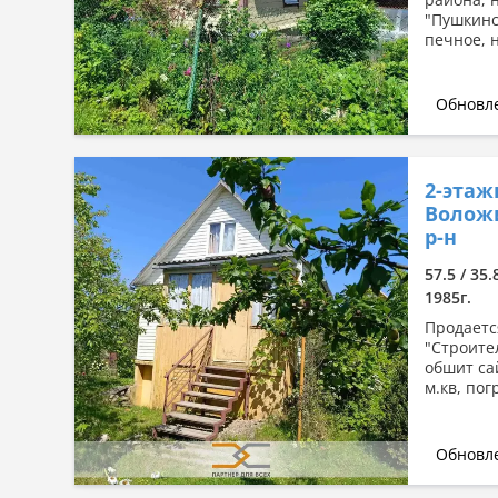
"Пушкинс
печное, 
Обновле
2-этаж
Волож
р-н
57.5 / 35.
1985г.
Продаетс
"Строител
обшит са
м.кв, пог
Обновле