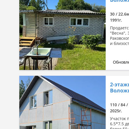
Сначала дорогие
По комнатности: большая →
30 / 22.6
малая
1991г.
По комнатности: малая →
Продаетс
большая
"Весна",
Раковског
По площади: большая → малая
и близос
По площади: малая → большая
Обновле
2-этаж
Волож
110 / 84 
2025г.
Участок 
6.5*7.5 
более 50 