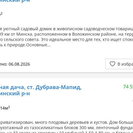
2
м
я уютный садовый домик в живописном садоводческом товари
 39 км от Минска, расположенном в Воложинском районе, на те
о сельского совета. Это идеальное место для тех, кто ищет спо
ть к природе.Основные...
но: 06.08.2026
В избр
ная дача, ст. Дубрава-Мапид,
74 5
инский р-н
2
/ 14м
приватизирован, много плодовых деревьев и кустов. Дом больш
двухэтажный из газосиликатных блоков 300 мм, ленточный фунд
см, на 33 сваях из арматуры 10 глубиной 1.50-1.80 см, и бетона c