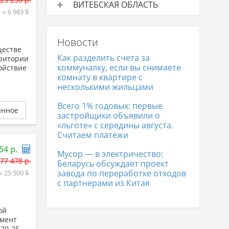
ВИТЕБСКАЯ ОБЛАСТЬ
цена
≈ 6 983 $
Дачи на продажу
Средняя
Дачи в Бресте
184 912 р.
цена
Новости
Дачи в Витебске
38 713 р.
ществе
Как разделить счета за
рритории
коммуналку, если вы снимаете
койствие
комнату в квартире с
несколькими жильцами
Всего 1% годовых: первые
анное
застройщики объявили о
«льготе» с середины августа.
Считаем платежи
54 р.
Мусор — в электричество:
77 478 р.
Беларусь обсуждает проект
завода по переработке отходов
≈ 25 500 $
с партнерами из Китая
ой
амент
20-25 .