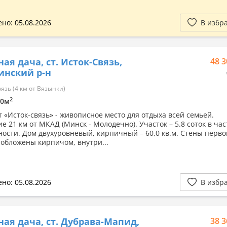
но: 05.08.2026
В избр
ная дача, ст. Исток-Связь,
48 3
инский р-н
язь (4 км от Вязынки)
2
10м
т «Исток-связь» - живописное место для отдыха всей семьей.
е 21 км от МКАД (Минск - Молодечно). Участок – 5.8 соток в ча
ности. Дом двухуровневый, кирпичный – 60,0 кв.м. Стены перво
, обложены кирпичом, внутри...
но: 05.08.2026
В избр
ная дача, ст. Дубрава-Мапид,
38 3