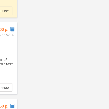
анное
00 р.
≈ 16 520 $
стной
го этажа
анное
60 р.