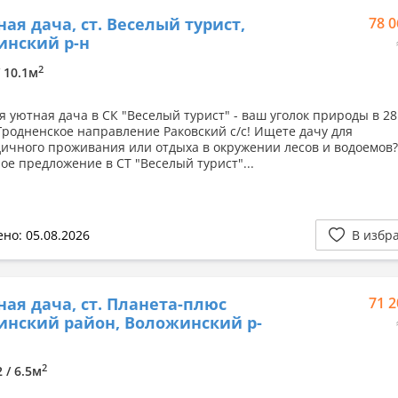
ная дача, ст. Веселый турист,
78 0
инский р-н
2
/ 10.1м
я уютная дача в СК "Веселый турист" - ваш уголок природы в 28
Гродненское направление Раковский с/с! Ищете дачу для
дичного проживания или отдыха в окружении лесов и водоемов?
ое предложение в СТ "Веселый турист"...
но: 05.08.2026
В избр
ная дача, ст. Планета-плюс
71 2
нский район, Воложинский р-
2
2 / 6.5м