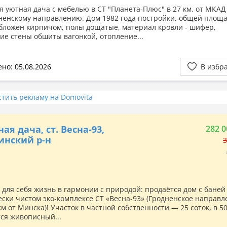
я уютная дача с мебелью в СТ "Планета-Плюс" в 27 км. от МКАД
енскому направлению. Дом 1982 года постройки, общей площ
 обложен кирпичом, полы дощатые, материал кровли - шифер,
ие стены обшиты вагонкой, отопление...
но: 05.08.2026
В избр
стить рекламу на Domovita
ая дача, ст. Весна-93,
282 0
инский р-н
3
 для себя жизнь в гармонии с природой: продаётся дом с баней
ески чистом эко‑комплексе СТ «Весна‑93» (Гродненское направл
км от Минска)! Участок в частной собственности — 25 соток, в 5
ся живописный...