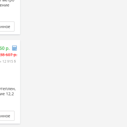
ление
анное
60 р.
38 607 р.
≈ 12 915 $
утеплен,
ие 12,2
анное