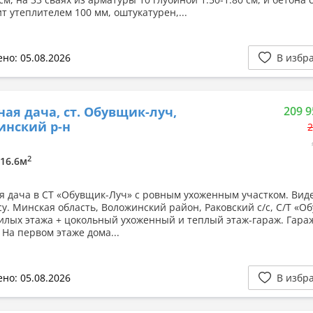
т утеплителем 100 мм, оштукатурен,...
но: 05.08.2026
В избр
ная дача, ст. Обувщик-луч,
209 9
инский р-н
2
2
 16.6м
я дача в СТ «Обувщик-Луч» с ровным ухоженным участком. Вид
су. Минская область, Воложинский район, Раковский с/с, С/Т «О
жилых этажа + цокольный ухоженный и теплый этаж-гараж. Гара
 На первом этаже дома...
но: 05.08.2026
В избр