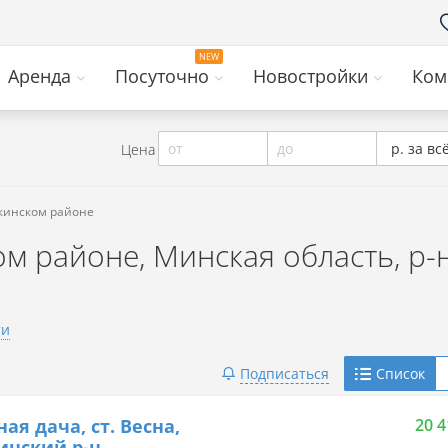
Аренда
Посуточно
Новостройки
Ком
от
до
р. за вс
Цена
ожинском районе
м районе, Минская область, р-
ти
Telegram
Подписаться
Список
Viber
ная дача, ст. Весна,
20 4
инский р-н