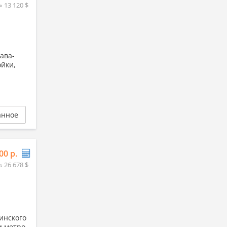
≈ 13 120 $
ава-
ойки,
анное
00 р.
≈ 26 678 $
инского
и метро