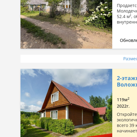
Продаетс
Молодечн
52.4 м²,
внутренн
Обновле
Разме
2-этажн
Волож
2
119м
2022г.
Откройте
экологич
всего 39 
начинает