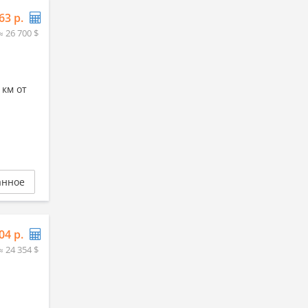
63 р.
≈ 26 700 $
 км от
анное
04 р.
≈ 24 354 $