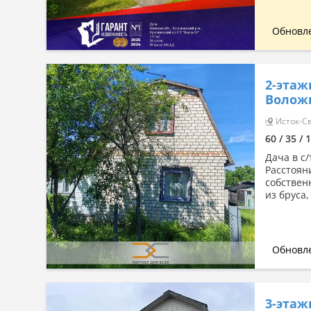
Обновле
2-этаж
Волож
Исток-Св
60 / 35 / 
Дача в с/
Расстояни
собствен
из бруса
Обновле
3-этаж