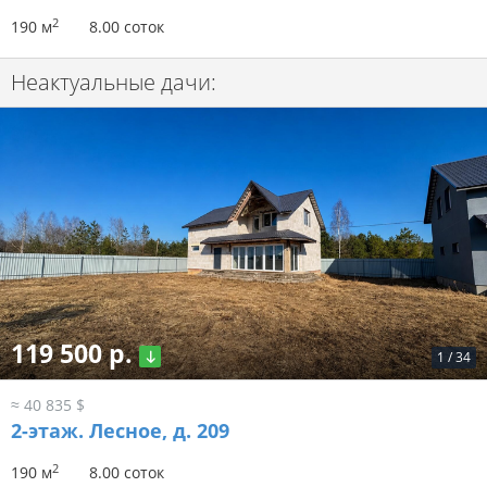
2
190 м
8.00 соток
Неактуальные дачи:
119 500 р.
1
/
34
≈ 40 835 $
2-этаж.
Лесное, д. 209
2
190 м
8.00 соток