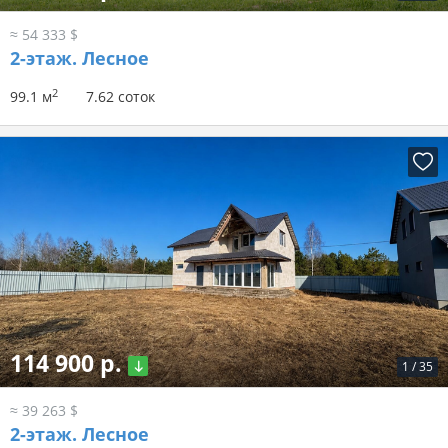
≈ 54 333 $
2-этаж.
Лесное
2
99.1 м
7.62 соток
114 900 р.
1
/
35
≈ 39 263 $
2-этаж.
Лесное