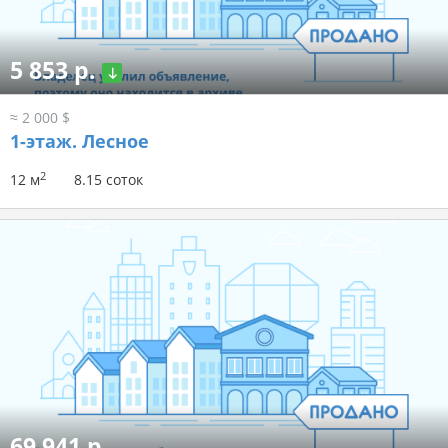
5 853 р.
≈ 2 000 $
1-этаж.
Лесное
2
12 м
8.15 соток
69 941 р.