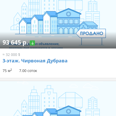
93 645 р.
≈ 32 000 $
3-этаж.
Чирвоная Дубрава
2
75 м
7.00 соток