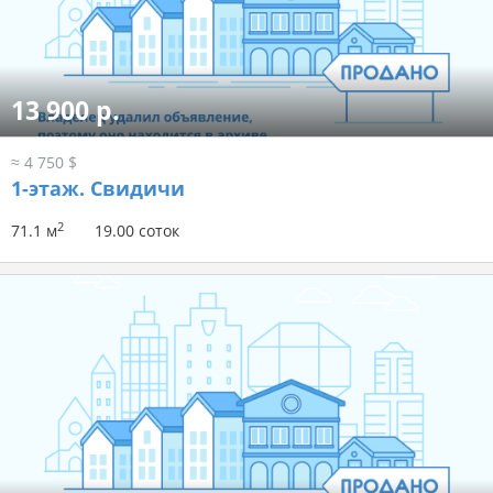
13 900 р.
≈ 4 750 $
1-этаж.
Свидичи
2
71.1 м
19.00 соток