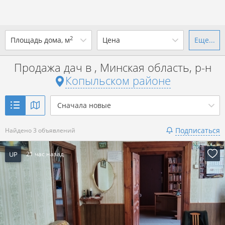
2
Площадь дома, м
Цена
Еще...
Ваш город -
district Копыльский
район
?
Продажа дач в , Минская область, р-н
от
до
от
до
Копыльском районе
Да
Выбрать город
р. за всё
Сначала новые
Показать 3 объявления
Подписаться
Найдено 3 объявлений
Показать 3 объявления
UP
21 час назад