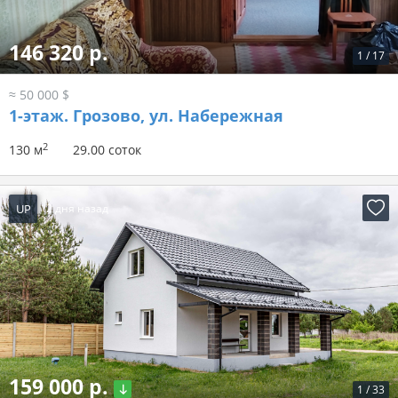
146 320 р.
1
/
17
≈ 50 000 $
1-этаж.
Грозово, ул. Набережная
2
130 м
29.00 соток
UP
2 дня назад
159 000 р.
1
/
33