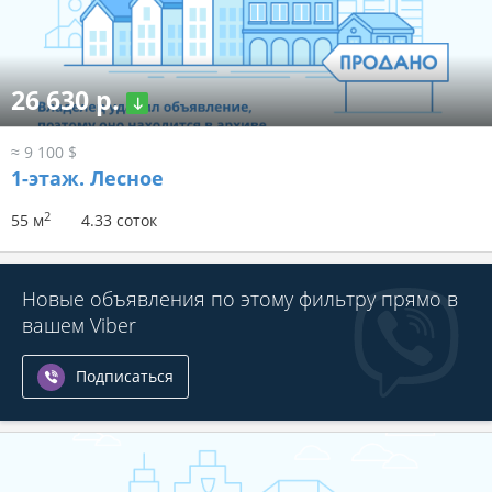
26 630 р.
≈ 9 100 $
1-этаж.
Лесное
2
55 м
4.33 соток
Новые объявления по этому фильтру прямо в
вашем Viber
Подписаться