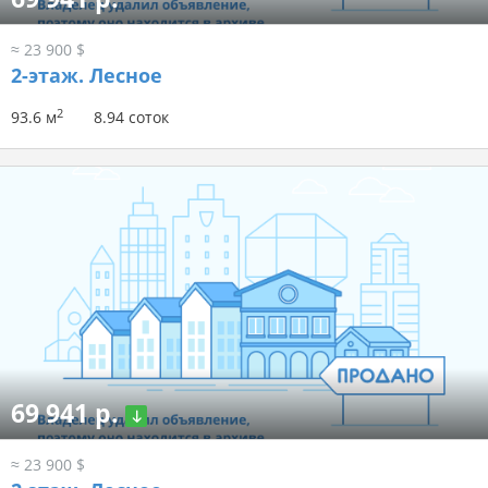
≈ 23 900 $
2-этаж.
Лесное
2
93.6 м
8.94 соток
69 941 р.
≈ 23 900 $