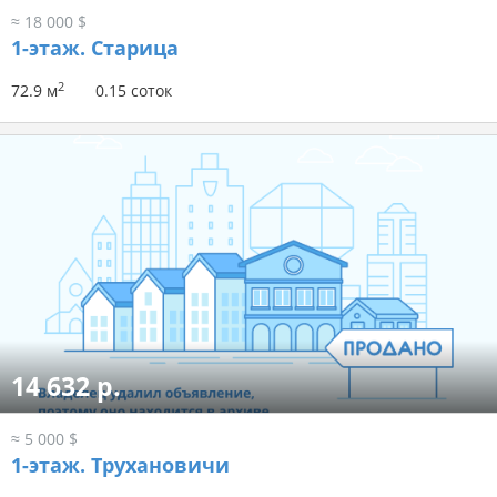
≈ 18 000 $
1-этаж.
Старица
2
72.9 м
0.15 соток
14 632 р.
≈ 5 000 $
1-этаж.
Трухановичи