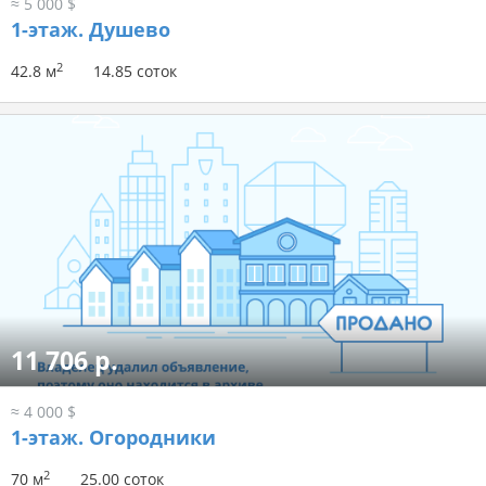
≈ 5 000 $
1-этаж.
Душево
2
42.8 м
14.85 соток
11 706 р.
≈ 4 000 $
1-этаж.
Огородники
2
70 м
25.00 соток