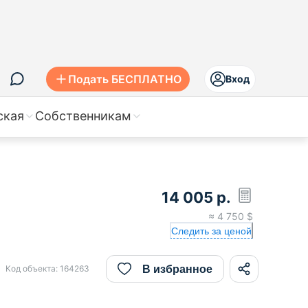
Подать БЕСПЛАТНО
Вход
ская
Собственникам
14 005
р.
≈
4 750
$
Следить за ценой
В избранное
Код объекта:
164263