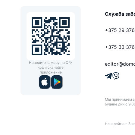
Служба заб
+375 29 376
+375 33 376
Наведите камеру на QR-
editor@domo
код и скачайте
приложение
Мы принимаем зв
будние дни с 9:0
Наш рейтинг
5
и