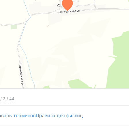
/
3
/
44
оварь терминов
Правила для физлиц