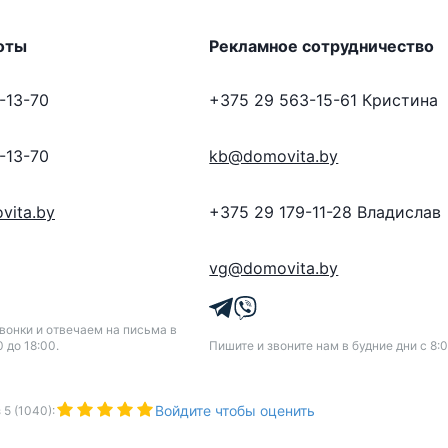
оты
Рекламное сотрудничество
-13-70
+375 29 563-15-61
Кристина
-13-70
kb@domovita.by
vita.by
+375 29 179-11-28
Владислав
vg@domovita.by
онки и отвечаем на письма в
0 до 18:00.
Пишите и звоните нам в будние дни с 8:0
Войдите чтобы оценить
з
5
(
1040
):