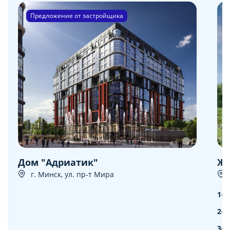
Предложение от застройщика
Дом "Адриатик"
ЖК
г. Минск, ул. пр-т Мира
1-к
2-к
3-к