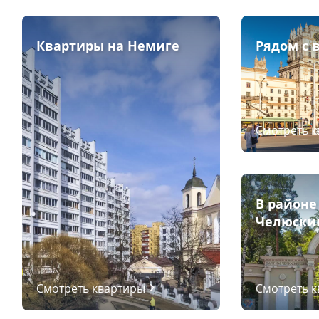
Квартиры на Немиге
Рядом с 
Смотреть 
В районе
Челюски
Смотреть квартиры
Смотреть 