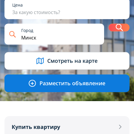
1
2
3
4+
Цена
За какую стоимость?
Н
Город
USD
BYN
EUR
RUB
Смотреть на карте
Разместить объявление
Купить квартиру