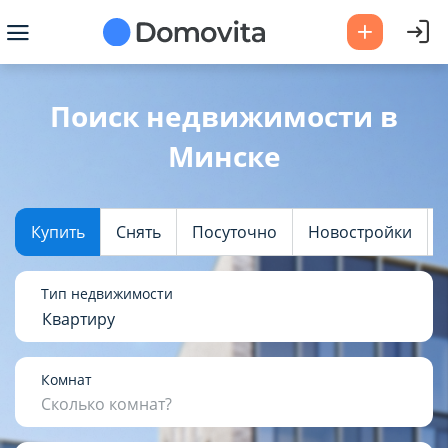
Ваш город -
Минск
?
Поиск недвижимости в
Минске
Да
Выбрать город
Купить
Снять
Посуточно
Новостройки
Тип недвижимости
Квартиру
Комнат
Сколько комнат?