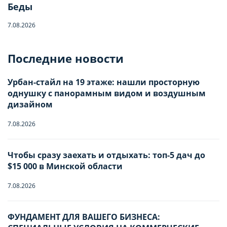
Беды
Отправьте запрос, чтобы забронировать
7.08.2026
Количество гостей
Последние новости
Урбан-стайл на 19 этаже: нашли просторную
Заезд
Взрослые
-
0
+
НАСТРОЙТЕ ПАРАМЕТРЫ
НАСТРОЙТЕ ПАРАМЕТРЫ
однушку с панорамным видом и воздушным
дизайном
ИСПОЛЬЗОВАНИЯ ФАЙЛОВ
ИСПОЛЬЗОВАНИЯ ФАЙЛОВ
Дети
7.08.2026
-
0
+
Отъезд
COOKIE
COOKIE
Младше 18 лет
Чтобы сразу заехать и отдыхать: топ-5 дач до
Вы можете настроить использование
Вы можете настроить использование
$15 000 в Минской области
Имя
каждого типа файлов cookie, за
каждого типа файлов cookie, за
7.08.2026
исключением типа «технические/
исключением типа «технические/
функциональные (обязательные) cookie»,
функциональные (обязательные) cookie»,
ФУНДАМЕНТ ДЛЯ ВАШЕГО БИЗНЕСА:
Телефон