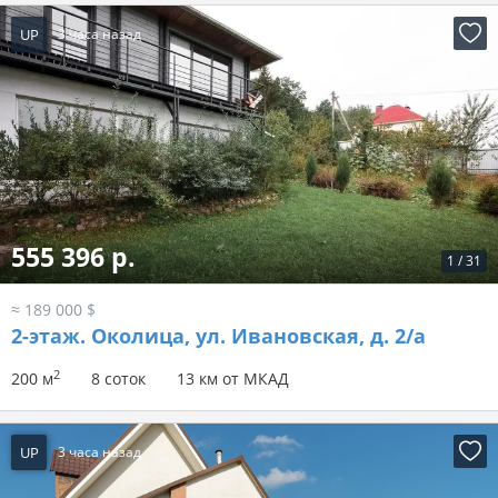
UP
3 часа назад
555 396 р.
1
/
31
≈ 189 000 $
2-этаж.
Околица, ул. Ивановская, д. 2/а
2
200 м
8 соток
13 км от МКАД
UP
3 часа назад