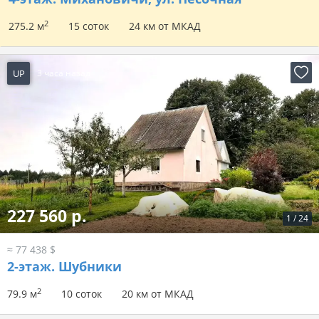
2
275.2 м
15 соток
24 км от МКАД
UP
3 часа назад
227 560 р.
1
/
24
≈ 77 438 $
2-этаж.
Шубники
2
79.9 м
10 соток
20 км от МКАД