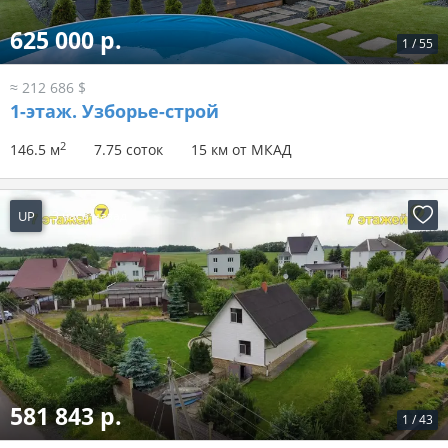
625 000 р.
1
/
55
≈ 212 686 $
1-этаж.
Узборье-строй
2
146.5 м
7.75 соток
15 км от МКАД
UP
3 часа назад
581 843 р.
1
/
43