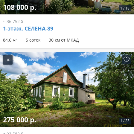
108 000 р.
1
/
18
≈ 36 752 $
1-этаж.
СЕЛЕНА-89
2
84.6 м
5 соток
30 км от МКАД
UP
3 часа назад
275 000 р.
1
/
23
≈ 93 582 $