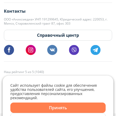
editor@domovita.by
+375 29 563-15-61 Кристина Филюта
Контакты
kb@domovita.by
+375 29 179-11-28 Владислав Гладченко
ООО «Аниксмедиа» УНП 191299645, Юридический адрес: 220053, г.
Мы принимаем звонки и отвечаем на письма в будние дни с 9:00 до
Минск, Старовиленский тракт 87, офис 303
18:00.
vg@domovita.by
Справочный центр
Пишите и звоните нам в будние дни с 8:00 до 20:00.
Наш рейтинг 5 из 5 (1040)
Сайт использует файлы cookie для обеспечения
удобства пользователей сайта, его улучшения,
предоставления персонализированных
рекомендаций.
Telegram
Viber
Принять
Telegram