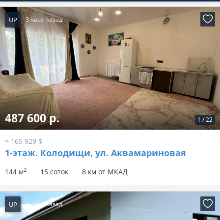
UP
3 часа назад
487 600 р.
1
/
22
≈ 165 929 $
1-этаж.
Колодищи, ул. Аквамариновая
2
144 м
15 соток
8 км от МКАД
UP
3 часа назад