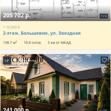
205 702 р.
1
/
2
≈ 70 000 $
2-этаж.
Большевик, ул. Звездная
2
138.7 м
10.8 соток
5 км от МКАД
UP
48 минут назад
241 000 р.
1
/
16