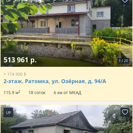
UP
18 минут назад
513 961 р.
1
/
20
≈ 174 900 $
2-этаж.
Ратомка, ул. Озёрная, д. 94/А
2
115.9 м
18 соток
6 км от МКАД
UP
38 минут назад