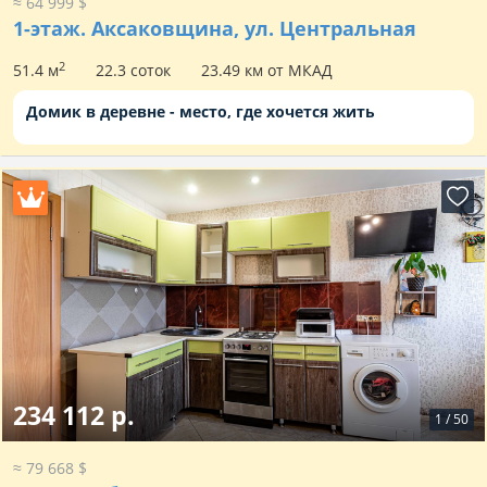
≈ 64 999 $
1-этаж.
Аксаковщина, ул. Центральная
2
51.4 м
22.3 соток
23.49 км от МКАД
Домик в деревне - место, где хочется жить
234 112 р.
1
/
50
≈ 79 668 $