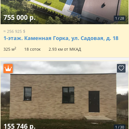
755 000 р.
1
/
28
≈ 256 925 $
1-этаж.
Каменная Горка, ул. Садовая, д. 18
2
325 м
18 соток
2.93 км от МКАД
155 746 р.
1
/
30