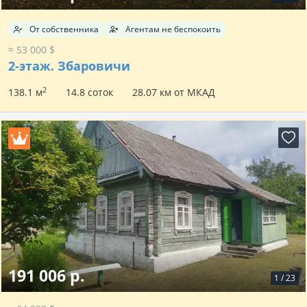
От собственника
Агентам не беспокоить
≈ 53 000 $
2-этаж.
Збаровичи
2
138.1 м
14.8 соток
28.07 км от МКАД
191 006 р.
1
/
23