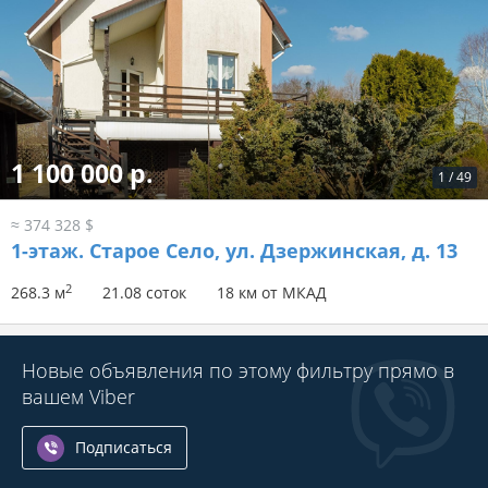
1 100 000 р.
1
/
49
≈ 374 328 $
1-этаж.
Старое Село, ул. Дзержинская, д. 13
2
268.3 м
21.08 соток
18 км от МКАД
Новые объявления по этому фильтру прямо в
вашем Viber
Подписаться