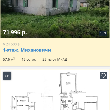
71 996 р.
1
/
9
≈ 24 500 $
1-этаж.
Михановичи
2
57.6 м
15 соток
25 км от МКАД
UP
38 минут назад