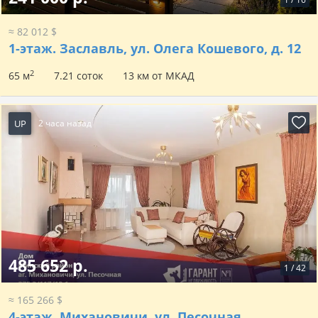
≈ 82 012 $
1-этаж.
Заславль, ул. Олега Кошевого, д. 12
2
65 м
7.21 соток
13 км от МКАД
UP
2 часа назад
485 652 р.
1
/
42
≈ 165 266 $
4-этаж.
Михановичи, ул. Песочная