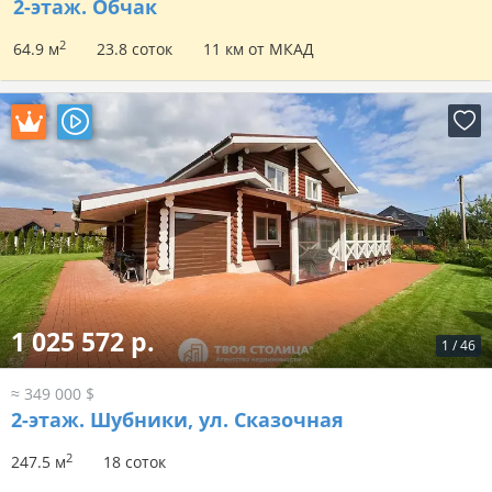
2-этаж.
Обчак
2
64.9 м
23.8 соток
11 км от МКАД
1 025 572 р.
1
/
46
≈ 349 000 $
2-этаж.
Шубники, ул. Сказочная
2
247.5 м
18 соток