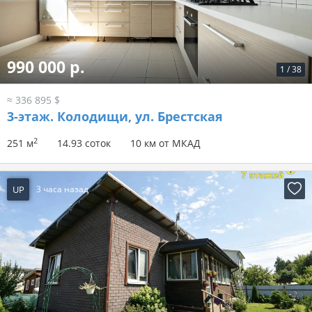
990 000 р.
1
/
38
≈ 336 895 $
3-этаж.
Колодищи, ул. Брестская
2
251 м
14.93 соток
10 км от МКАД
UP
3 часа назад