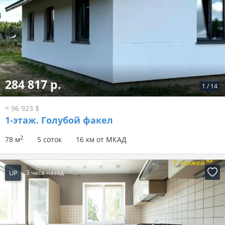
284 817 р.
1
/
14
≈ 96 923 $
1-этаж.
Голубой факел
2
78 м
5 соток
16 км от МКАД
UP
3 часа назад