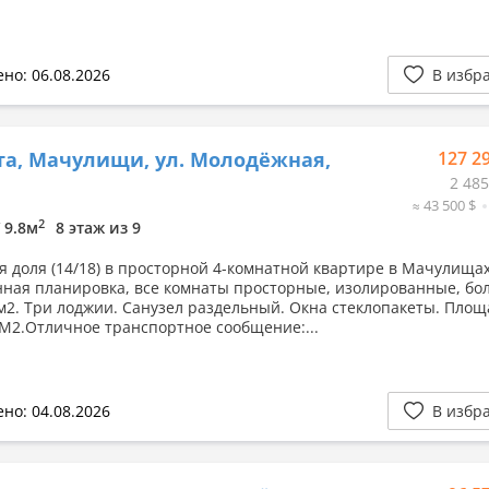
но: 06.08.2026
В избр
а, Мачулищи, ул. Молодёжная,
127 2
2 485
≈ 43 500 $
2
/ 9.8м
8 этаж из 9
я доля (14/18) в просторной 4-комнатной квартире в Мачулищах
ная планировка, все комнаты просторные, изолированные, бо
8м2. Три лоджии. Санузел раздельный. Окна стеклопакеты. Площ
 М2.Отличное транспортное сообщение:...
но: 04.08.2026
В избр