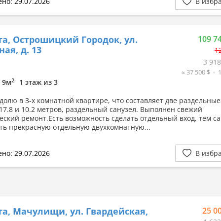
но: 29.07.2026
В избр
а, Острошицкий Городок, ул.
109 7
ая, д. 13
1
3 918
≈ 37 500 $
2
/ 9м
1 этаж из 3
долю в 3-х комнатной квартире, что составляет две раздельные
17.8 и 10.2 метров, раздельный санузел. Выполнен свежий
еский ремонт.Есть возможность сделать отдельный вход, тем с
ть прекрасную отдельную двухкомнатную...
но: 29.07.2026
В избр
а, Мачулищи, ул. Гвардейская,
25 0