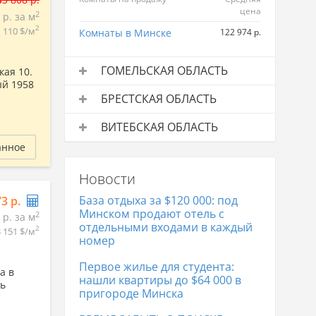
цена
2
 р. за м
2
1 110 $/м
Комнаты в Минске
122 974 р.
ГОМЕЛЬСКАЯ ОБЛАСТЬ
кая 10.
ый 1958
Комнаты на продажу
Средняя
БРЕСТСКАЯ ОБЛАСТЬ
цена
Комнаты на продажу
Средняя
Комнаты в Гомеле
58 948 р.
ВИТЕБСКАЯ ОБЛАСТЬ
цена
анное
Комнаты на продажу
Средняя
Комнаты в Бресте
98 866 р.
цена
Новости
Комнаты в Витебске
47 778 р.
База отдыха за $120 000: под
73 р.
Минском продают отель с
2
 р. за м
отдельными входами в каждый
2
3 151 $/м
номер
Первое жилье для студента:
а в
нашли квартиры до $64 000 в
дь
пригороде Минска