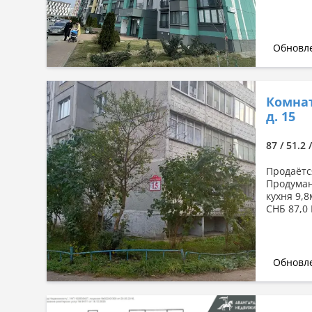
Обновле
Комнат
д. 15
87 / 51.2 
Продаётс
Продуман
кухня 9,
СНБ 87,0
Обновле