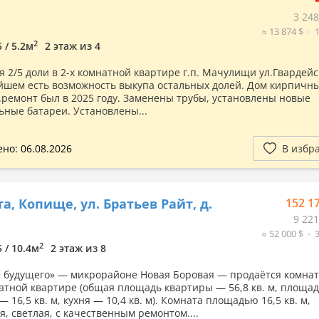
3 248
≈ 13 874 $
2
5 / 5.2м
2 этаж из 4
я 2/5 доли в 2-х комнатной квартире г.п. Мачулищи ул.Гвардейс
йшем есть возможность выкупа остальных долей. Дом кирпичн
п.ремонт был в 2025 году. Заменены трубы, установлены новые
ьные батареи. Установлены...
но: 06.08.2026
В избр
а, Копище, ул. Братьев Райт, д.
152 1
9 221
≈ 52 000 $
2
5 / 10.4м
2 этаж из 8
е будущего» — микрорайоне Новая Боровая — продаётся комнат
атной квартире (общая площадь квартиры — 56,8 кв. м, площа
 16,5 кв. м, кухня — 10,4 кв. м). Комната площадью 16,5 кв. м,
я, светлая, с качественным ремонтом....