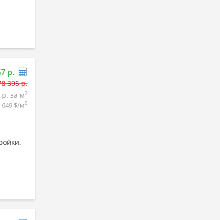
67 р.
78 395 р.
2
 р. за м
2
1 649 $/м
ройки.