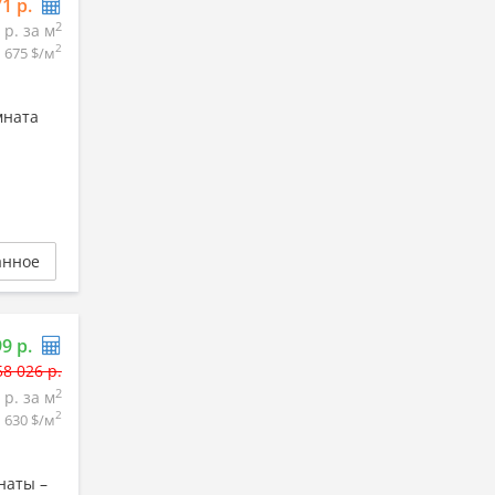
71 р.
2
 р. за м
2
1 675 $/м
мната
анное
99 р.
58 026 р.
2
 р. за м
2
1 630 $/м
наты –