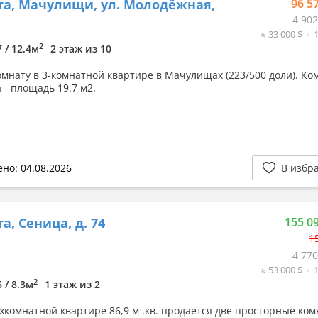
а, Мачулищи, ул. Молодёжная,
96 5
4 902
≈ 33 000 $
2
7 / 12.4м
2 этаж из 10
омнату в 3-комнатной квартире в Мачулищах (223/500 доли). Ко
 - площадь 19.7 м2.
но: 04.08.2026
В избр
а, Сеница, д. 74
155 0
1
4 770
≈ 53 000 $
2
5 / 8.3м
1 этаж из 2
хкомнатной квартире 86,9 м .кв. продается две просторные ком