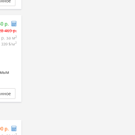
анное
40 р.
28 469 р.
2
 р. за м
2
1 339 $/м
амым
анное
00 р.
2