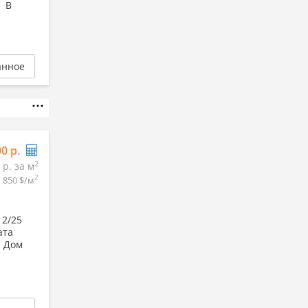
. В
анное
00 р.
2
 р. за м
2
1 850 $/м
12/25
ата
. Дом