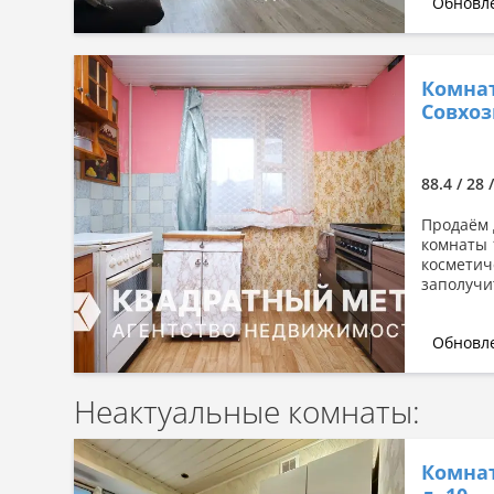
Обновле
Комнат
Совхозн
88.4 / 28 
Продаём 
комнаты 
косметич
заполучи
Обновле
Неактуальные комнаты:
Комнат