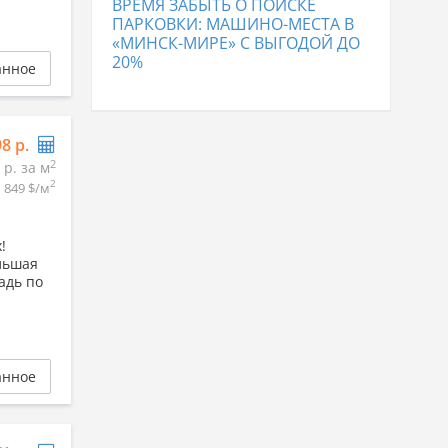
ВРЕМЯ ЗАБЫТЬ О ПОИСКЕ
ПАРКОВКИ: МАШИНО-МЕСТА В
«МИНСК-МИРЕ» С ВЫГОДОЙ ДО
20%
анное
98 р.
2
 р. за м
2
849 $/м
!
льшая
адь по
анное