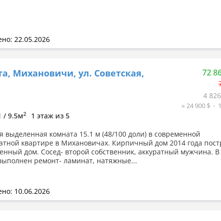
но: 22.05.2026
а, Михановичи, ул. Советская,
72 8
4 826
≈ 24 900 $
2
1 / 9.5м
1 этаж из 5
я выделенная комната 15.1 м (48/100 доли) в современной
атной квартире в Михановичах. Кирпичный дом 2014 года пост
енный дом. Сосед- второй собственник, аккуратный мужчина. В
выполнен ремонт- ламинат, натяжные...
но: 10.06.2026