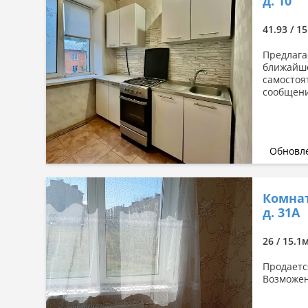
д. 10
41.93 / 15
Предлага
ближайше
самостоя
сообщени
Обновле
Комнат
д. 31А
26 / 15.1
Продаетс
Возможен