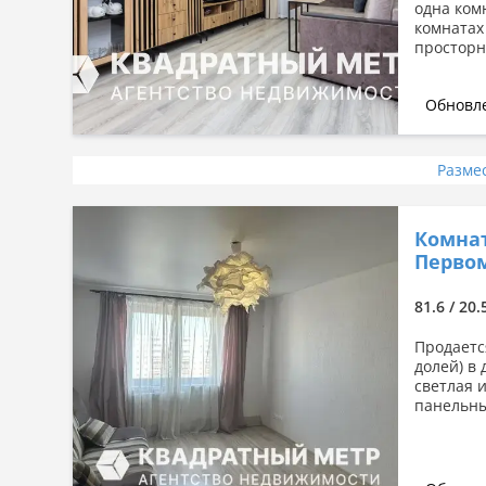
одна комн
комнатах
просторн
Обновле
Разме
Комнат
Первом
81.6 / 20.
Продаетс
долей) в
светлая 
панельны