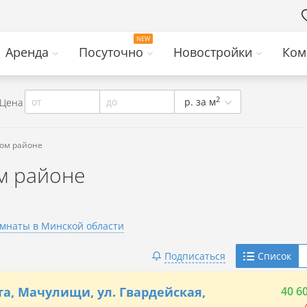
Аренда
Посуточно
Новостройки
Ком
2
от
до
р. за м
Цена
ком районе
м районе
мнаты в Минской области
Telegram
Подписаться
Список
Viber
а, Мачулищи, ул. Гвардейская,
40 6