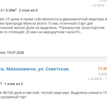
1 633
≈ 8 543 $
2
.3 / 5.39м
2 этаж из 4
ем 1/5 долю в праве собственности в двухкомнатной квартире в
м пригороде Минска (всего 15 км), отличный старт для
тельной жизни! Доля не выделена. *Прекрасное транспортное
е со столицей: 20 мин на маршрутном такси/15...
но: 19.07.2026
а, Михановичи, ул. Советская,
72 8
4 826
≈ 24 900 $
2
м
1 этаж из 5
я 48/100 доля в светлой, теплой квартире. Выделена комната 15
 разумный торг