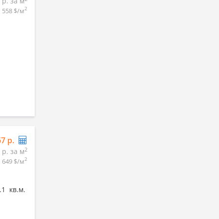
 р. за м
2
558 $/м
67 р.
2
 р. за м
2
1 649 $/м
.1 кв.м.