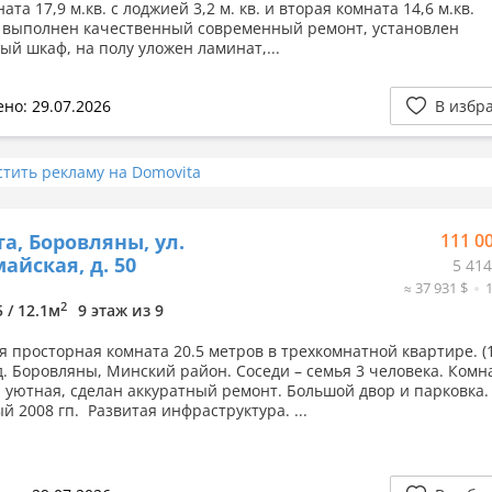
ата 17,9 м.кв. с лоджией 3,2 м. кв. и вторая комната 14,6 м.кв
 выполнен качественный современный ремонт, установлен
ый шкаф, на полу уложен ламинат,...
но: 29.07.2026
В избр
стить рекламу на Domovita
а, Боровляны, ул.
111 0
айская, д. 50
5 414
≈ 37 931 $
2
5 / 12.1м
9 этаж из 9
я просторная комната 20.5 метров в трехкомнатной квартире. (
 д. Боровляны, Минский район. Соседи – семья 3 человека. Комн
и уютная, сделан аккуратный ремонт. Большой двор и парковка
й 2008 гп. Развитая инфраструктура. ...