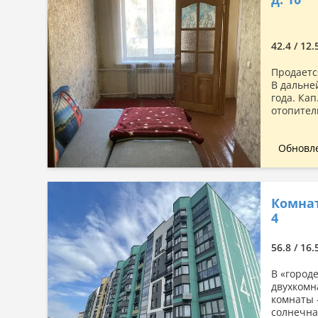
Сначала дорогие
По комнатности: большая →
малая
42.4 / 12.
По комнатности: малая →
Продаетс
большая
В дальне
По площади: большая → малая
года. Ка
отопител
По площади: малая → большая
Обновле
Комнат
4
56.8 / 16.
В «город
двухкомн
комнаты —
солнечна