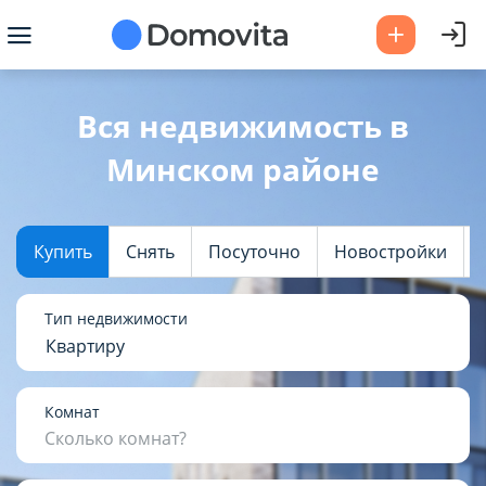
Ваш город -
Минский район
?
Вся недвижимость в
Минском районе
Да
Выбрать город
Купить
Снять
Посуточно
Новостройки
Тип недвижимости
Квартиру
Комнат
Сколько комнат?