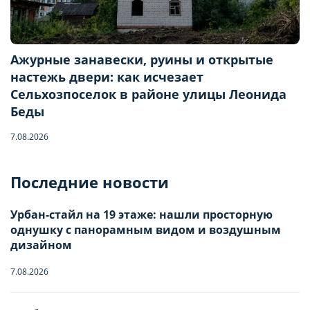
Ажурные занавески, руины и открытые
настежь двери: как исчезает
Сельхозпоселок в районе улицы Леонида
Беды
7.08.2026
Бронирование квартиры
Последние новости
Отправьте запрос, чтобы забронировать
Урбан-стайл на 19 этаже: нашли просторную
Количество гостей
однушку с панорамным видом и воздушным
дизайном
7.08.2026
Заезд
Взрослые
-
0
+
НАСТРОЙТЕ ПАРАМЕТРЫ
НАСТРОЙТЕ ПАРАМЕТРЫ