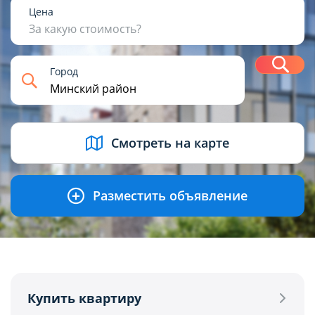
1
2
3
4+
Цена
За какую стоимость?
Н
Город
USD
BYN
EUR
RUB
Смотреть на карте
Разместить объявление
Купить квартиру