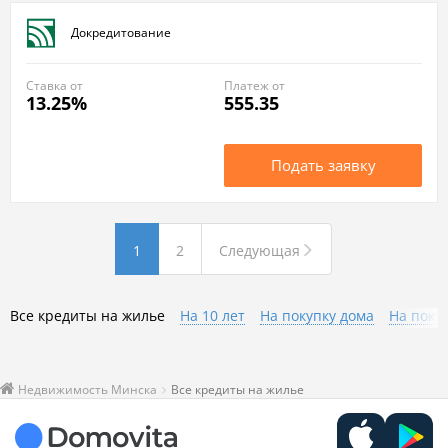
Докредитование
Ставка от
Платеж от
13.25%
555.35
Подать заявку
1
2
Следующая
Все кредиты на жилье
На 10 лет
На покупку дома
На поку
Недвижимость Минска
Все кредиты на жилье