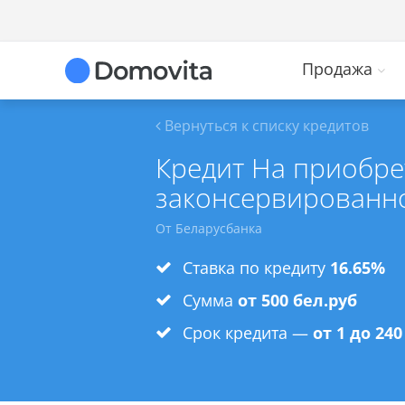
Продажа
Вернуться к списку кредитов
Кредит На приобре
законсервированно
От Беларусбанка
Ставка по кредиту
16.65%
Сумма
от 500 бел.руб
Срок кредита —
от 1 до 24