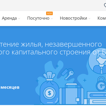
Аренда
Посуточно
Новостройки
Ком
тение жилья, незавершенного
го капитального строения от 
0 месяцев