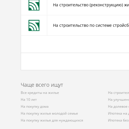
На строительство (реконструкцию) ж
На строительство по системе стройс
Чаще всего ищут
Все кредиты на жилье
На строите
На 10 лет
На улучшен
На покупку дома
На долевое 
На покупку жилья молодой семье
Ипотека на
На покупку жилья для нуждающихся
Ипотека без