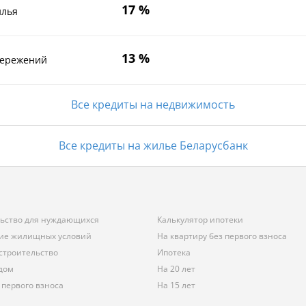
17 %
илья
13 %
бережений
Все кредиты на недвижимость
Все кредиты на жилье Беларусбанк
льство для нуждающихся
Калькулятор ипотеки
ие жилищных условий
На квартиру без первого взноса
строительство
Ипотека
 дом
На 20 лет
 первого взноса
На 15 лет