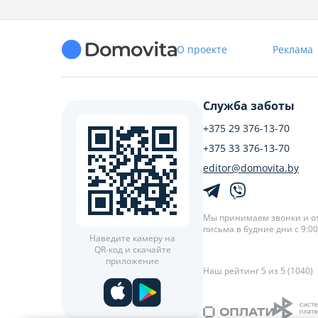
О проекте
Реклама
Служба заботы
+375 29 376-13-70
+375 33 376-13-70
editor@domovita.by
Мы принимаем звонки и о
письма в будние дни с 9:00 
Наведите камеру на
QR-код и скачайте
приложение
Наш рейтинг 5 из 5 (1040)