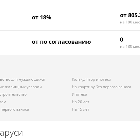
от 805.
от 18%
на 180 ме
0
от по согласованию
на 180 ме
льство для нуждающихся
Калькулятор ипотеки
ие жилищных условий
На квартиру без первого взноса
строительство
Ипотека
 дом
На 20 лет
 первого взноса
На 15 лет
ларуси