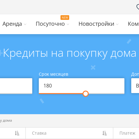
Аренда
Посуточно
Новостройки
Ком
Кредиты на покупку дома
Срок месяцев
Доп
В
ку дома
Ставка
Платеж