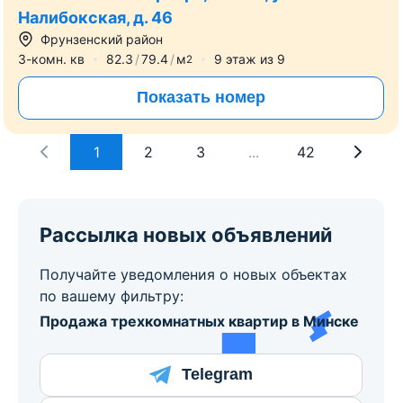
Все фото
419 200
р.
2
Цена за м
:
5 093
р.
≈
142 179
$
1 728
$/м
2
3-комнатная квартира, Минск, ул.
Налибокская, д. 46
Фрунзенский район
3-комн. кв
82.3
79.4
м
9
этаж из
9
2
Показать номер
1
2
3
...
42