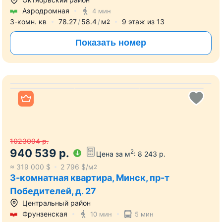
Все фото
545 454
р.
2
Цена за м
:
6 968
р.
≈
185 000
$
2 364
$/м
2
3-комнатная квартира, Минск, ул. Михаила
Савицкого, д. 23
Октябрьский район
Аэродромная
4 мин
3-комн. кв
78.27
58.4
м
9
этаж из
13
2
Показать номер
Все фото