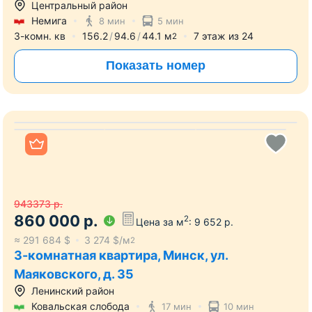
Центральный район
Немига
8 мин
5 мин
3-комн. кв
156.2
94.6
44.1
м
7
этаж из
24
2
Показать номер
Все фото
943373
р.
860 000
р.
2
Цена за м
:
9 652
р.
≈
291 684
$
3 274
$/м
2
3-комнатная квартира, Минск, ул.
Маяковского, д. 35
Ленинский район
Ковальская слобода