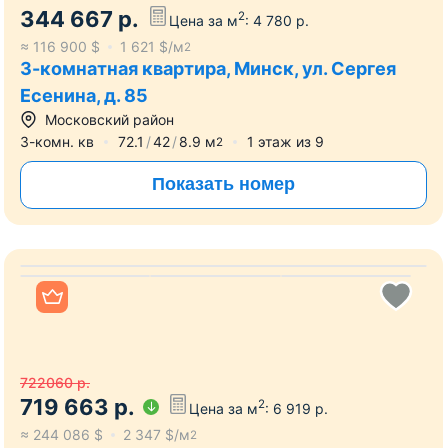
3-комн. кв
64.6
43
13.7
м
9
этаж из
25
2
Показать номер
Все фото
344 667
р.
2
Цена за м
:
4 780
р.
≈
116 900
$
1 621
$/м
2
3-комнатная квартира, Минск, ул. Сергея
Есенина, д. 85
Московский район
3-комн. кв
72.1
42
8.9
м
1
этаж из
9
2
Показать номер