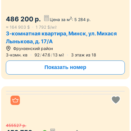
Фрунзенская
7 мин
4 мин
3-комн. кв
100.6
93.7
м
32
этаж из
32
2
Показать номер
Все фото
486 200
р.
2
Цена за м
:
5 284
р.
≈
164 903
$
1 792
$/м
2
3-комнатная квартира, Минск, ул. Михася
Лынькова, д. 17/А
Фрунзенский район
3-комн. кв
92
47.6
13
м
3
этаж из
18
2