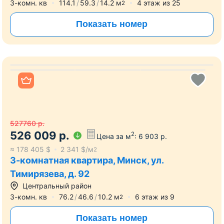
1023094
р.
940 539
р.
2
Цена за м
:
8 243
р.
≈
319 000
$
2 796
$/м
2
3-комнатная квартира, Минск, пр-т
Победителей, д. 27
Центральный район
Фрунзенская
10 мин
5 мин
3-комн. кв
114.1
59.3
14.2
м
4
этаж из
25
2
Показать номер
Все фото