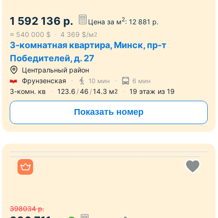
1 592 136
р.
2
Цена за м
:
12 881
р.
≈
540 000
$
4 369
$/м
2
3-комнатная квартира, Минск, пр-т
Победителей, д. 27
Центральный район
Фрунзенская
10 мин
6 мин
3-комн. кв
123.6
46
14.3
м
19
этаж из
19
2
Показать номер
Все фото
398034
р.