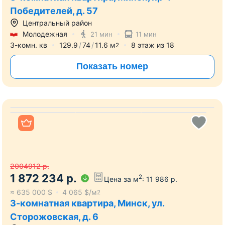
3-комнатная квартира, Минск, пр-т
Победителей, д. 57
Центральный район
Молодежная
21 мин
11 мин
3-комн. кв
129.9
74
11.6
м
8
этаж из
18
2
Показать номер
Все фото
2004912
р.
1 872 234
р.
2
Цена за м
:
11 986
р.
≈
635 000
$
4 065
$/м
2
3-комнатная квартира, Минск, ул.
Сторожовская, д. 6