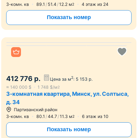
17 мин
10 мин
3-комн. кв
89.1
51.4
12.2
м
4
этаж из
24
2
Показать номер
Все фото
412 776
р.
2
Цена за м
:
5 153
р.
≈
140 000
$
1 748
$/м
2
3-комнатная квартира, Минск, ул. Солтыса,
д. 34
Партизанский район
3-комн. кв
80.1
44.7
11.3
м
6
этаж из
10
2
Показать номер