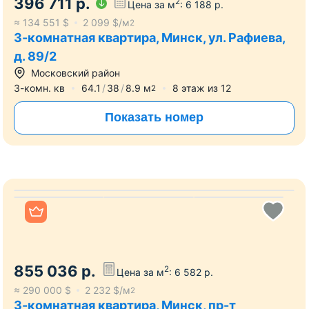
396 711
р.
2
Цена за м
:
6 188
р.
≈
134 551
$
2 099
$/м
2
3-комнатная квартира, Минск, ул. Рафиева,
д. 89/2
Московский район
3-комн. кв
64.1
38
8.9
м
8
этаж из
12
2
Показать номер
Все фото
855 036
р.
2
Цена за м
:
6 582
р.
≈
290 000
$
2 232
$/м
2