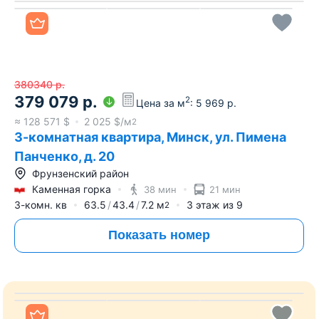
3-комнатная квартира, Минск, ул. Николы
Теслы, д. 8
Октябрьский район
Аэродромная
12 мин
6 мин
3-комн. кв
60
42.1
10
м
3
этаж из
19
2
Показать номер
Все фото
380340
р.
379 079
р.
2
Цена за м
:
5 969
р.
≈
128 571
$
2 025
$/м
2
3-комнатная квартира, Минск, ул. Пимена
Панченко, д. 20