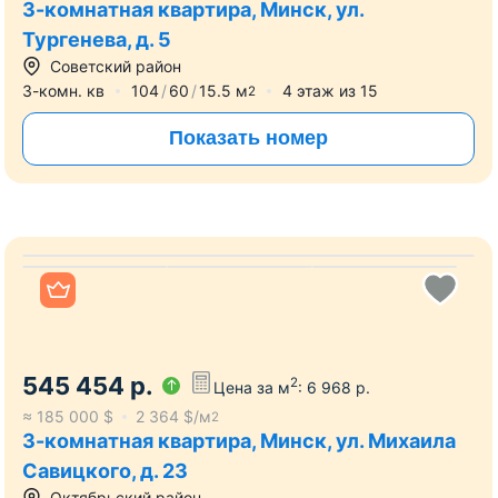
Все фото
722060
р.
719 663
р.
2
Цена за м
:
6 919
р.
≈
244 086
$
2 347
$/м
2
3-комнатная квартира, Минск, ул.
Тургенева, д. 5
Советский район
3-комн. кв
104
60
15.5
м
4
этаж из
15
2
Показать номер