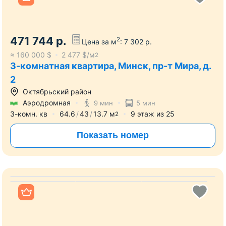
Фрунзенский район
Каменная горка
38 мин
21 мин
3-комн. кв
63.5
43.4
7.2
м
3
этаж из
9
2
Показать номер
Все фото
471 744
р.
2
Цена за м
:
7 302
р.
≈
160 000
$
2 477
$/м
2
3-комнатная квартира, Минск, пр-т Мира, д.
2
Октябрьский район
Аэродромная
9 мин
5 мин