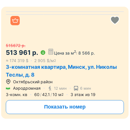
База покупателей
3500+ заявок на покупку
квартир.Предложите свой объект!
Квартиры в рассрочку
Рассрочка на покупку квартир от Гарант
недвижимость
Все фото
515672
р.
513 961
р.
2
Цена за м
:
8 566
р.
≈
174 319
$
2 905
$/м
2