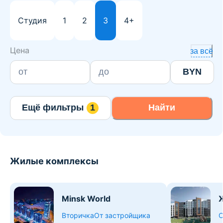
Студия
1
2
3
4+
Цена
за всё
BYN
Ещё фильтры
1
Найти
Жилые комплексы
Minsk World
Вторичка
От застройщика
О