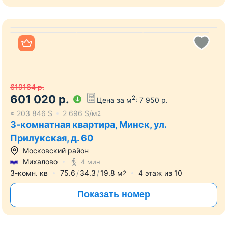
Все фото
619164
р.
601 020
р.
2
Цена за м
:
7 950
р.
≈
203 846
$
2 696
$/м
2
3-комнатная квартира, Минск, ул.
Прилукская, д. 60
Московский район
Михалово
4 мин
3-комн. кв
75.6
34.3
19.8
м
4
этаж из
10
2
Показать номер