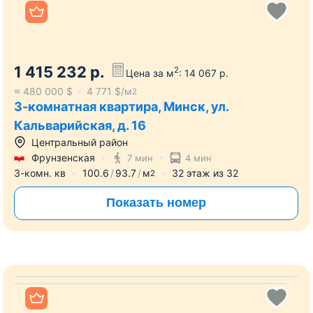
3-комнатная квартира, Минск, ул. Виктора
Турова, д. 3
Ленинский район
3-комн. кв
92.4
68.9
м
9
этаж из
10
2
Показать номер
Все фото
1 415 232
р.
2
Цена за м
:
14 067
р.
≈
480 000
$
4 771
$/м
2
3-комнатная квартира, Минск, ул.
Кальварийская, д. 16
Центральный район