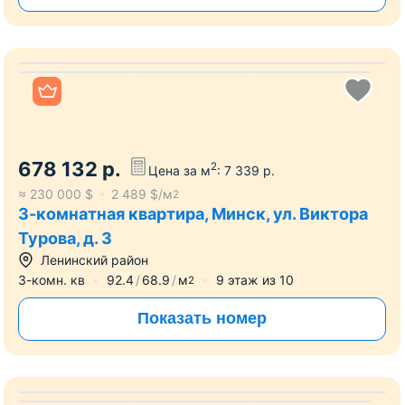
527760
р.
526 009
р.
2
Цена за м
:
6 903
р.
≈
178 405
$
2 341
$/м
2
3-комнатная квартира, Минск, ул.
Тимирязева, д. 92
Центральный район
3-комн. кв
76.2
46.6
10.2
м
6
этаж из
9
2
Показать номер
Все фото
678 132
р.
2
Цена за м
:
7 339
р.
≈
230 000
$
2 489
$/м
2