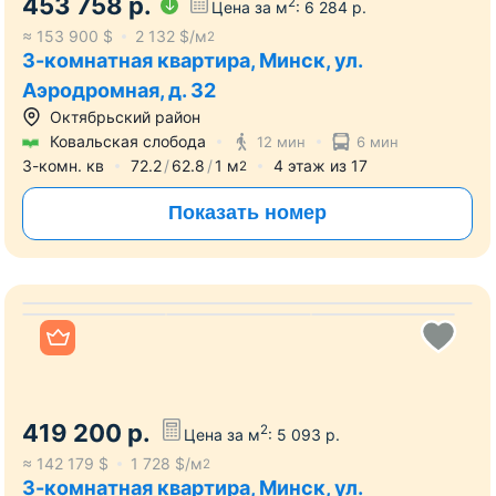
Показать номер
Все фото
455527
р.
453 758
р.
2
Цена за м
:
6 284
р.
≈
153 900
$
2 132
$/м
2
3-комнатная квартира, Минск, ул.
Аэродромная, д. 32
Октябрьский район
Ковальская слобода
12 мин
6 мин
3-комн. кв
72.2
62.8
1
м
4
этаж из
17
2
Показать номер