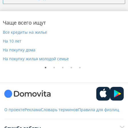
Чаще всего ищут
Все кредиты на жилье
Н
На 10 лет
Н
На покупку дома
Н
На покупку жилья молодой семье
Н
О проекте
Реклама
Словарь терминов
Правила для физлиц