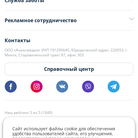
Служба заботы
+375 29 376-13-70
Рекламное сотрудничество
+375 33 376-13-70
editor@domovita.by
+375 29 563-15-61 Кристина Филюта
Контакты
kb@domovita.by
+375 29 179-11-28 Владислав Гладченко
ООО «Аниксмедиа» УНП 191299645, Юридический адрес: 220053, г.
Мы принимаем звонки и отвечаем на письма в будние дни с 9:00 до
Минск, Старовиленский тракт 87, офис 303
18:00.
vg@domovita.by
Справочный центр
Пишите и звоните нам в будние дни с 8:00 до 20:00.
Наш рейтинг 5 из 5 (1040)
Сайт использует файлы cookie для обеспечения
удобства пользователей сайта, его улучшения,