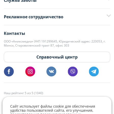
Служба заботы
+375 29 376-13-70
Рекламное сотрудничество
+375 33 376-13-70
editor@domovita.by
+375 29 563-15-61 Кристина Филюта
Контакты
kb@domovita.by
+375 29 179-11-28 Владислав Гладченко
ООО «Аниксмедиа» УНП 191299645, Юридический адрес: 220053, г.
Мы принимаем звонки и отвечаем на письма в будние дни с 9:00 до
Минск, Старовиленский тракт 87, офис 303
18:00.
vg@domovita.by
Справочный центр
Пишите и звоните нам в будние дни с 8:00 до 20:00.
Наш рейтинг 5 из 5 (1040)
Сайт использует файлы cookie для обеспечения
удобства пользователей сайта, его улучшения,