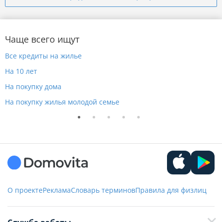
Чаще всего ищут
Все кредиты на жилье
Н
На 10 лет
Н
На покупку дома
Н
На покупку жилья молодой семье
Н
О проекте
Реклама
Словарь терминов
Правила для физлиц