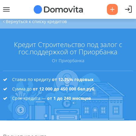
Вернуться к списку кредитов
Кредит Строительство под залог с
гос.поддержкой от Приорбанка
От Приорбанка
Ставка по кредиту
от 12.75% годовых
Сумма до
от 12 000 до 450 000 бел.руб
Срок кредита —
от 1 до 240 месяцев