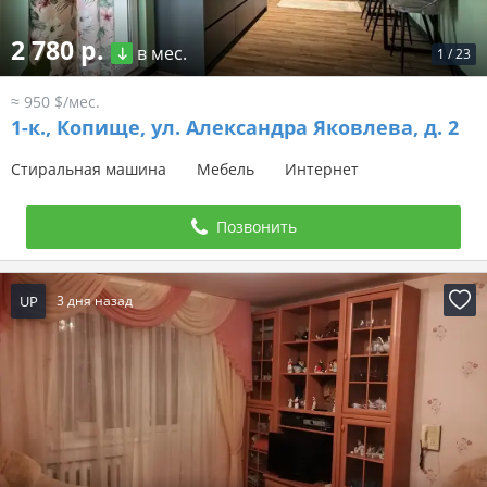
2 780 р.
в мес.
1
/
23
≈ 950 $/мес.
1-к.,
Копище, ул. Александра Яковлева, д. 2
Стиральная машина
Мебель
Интернет
Позвонить
UP
3 дня назад