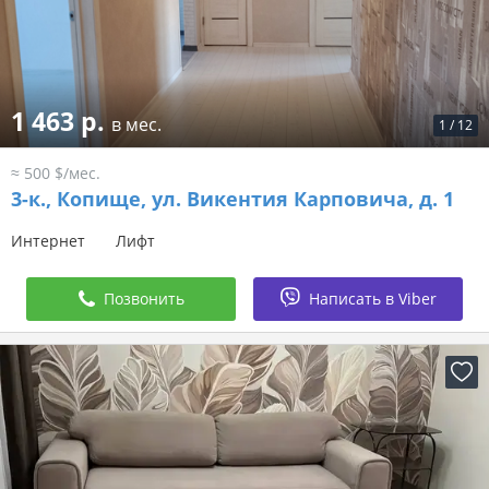
1 463 р.
в мес.
1
/
12
≈ 500 $/мес.
3-к.,
Копище, ул. Викентия Карповича, д. 1
Интернет
Лифт
Позвонить
Написать в Viber