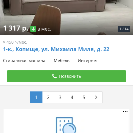
1 317 р.
в мес.
1
/
14
≈ 450 $/мес.
1-к.,
Копище, ул. Михаила Миля, д. 22
Стиральная машина
Мебель
Интернет
Позвонить
1
2
3
4
5