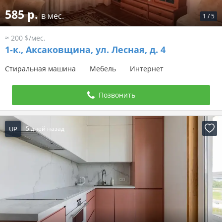
585 р.
в мес.
1
/
5
≈ 200 $/мес.
1-к.,
Аксаковщина, ул. Лесная, д. 4
Стиральная машина
Мебель
Интернет
Позвонить
UP
5 дней назад