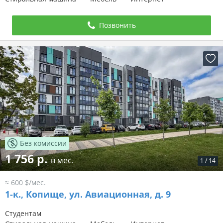
Позвонить
Без комиссии
1 756 р.
в мес.
1
/
14
≈ 600 $/мес.
1-к.,
Копище, ул. Авиационная, д. 9
Студентам