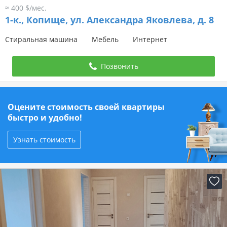
≈ 400 $/мес.
1-к.,
Копище, ул. Александра Яковлева, д. 8
Стиральная машина
Мебель
Интернет
Позвонить
Оцените стоимость своей квартиры
быстро и удобно!
Узнать стоимость