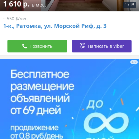
1 610 р.
в мес.
1
/
15
≈ 550 $/мес.
1-к.,
Ратомка, ул. Морской Риф, д. 3
Позвонить
Написать в Viber