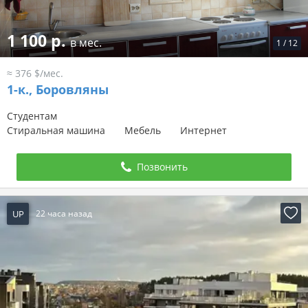
1 100 р.
в мес.
1
/
12
≈ 376 $/мес.
1-к.,
Боровляны
Студентам
Стиральная машина
Мебель
Интернет
Позвонить
UP
22 часа назад