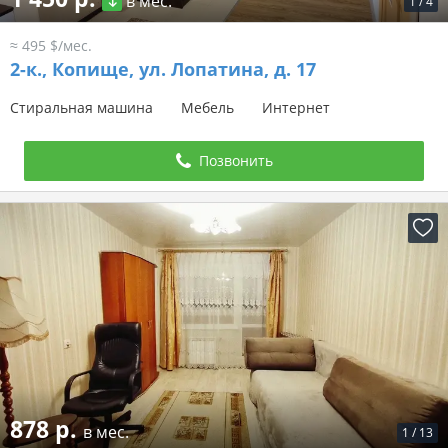
в мес.
1
/
4
≈ 495 $/мес.
2-к.,
Копище, ул. Лопатина, д. 17
Стиральная машина
Мебель
Интернет
Позвонить
878 р.
в мес.
1
/
13