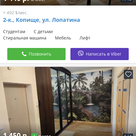
≈ 492 $/мес.
2-к.,
Копище, ул. Лопатина
Студентам
С детьми
Стиральная машина
Мебель
Лифт
Позвонить
Написать в Viber
1 450 р.