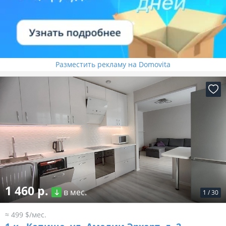
Разместить рекламу на Domovita
1 460 р.
в мес.
1
/
30
≈ 499 $/мес.