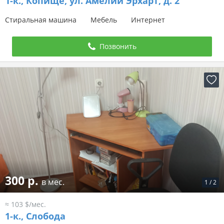
1-к.,
Копище, ул. Амелии Эрхарт, д. 2
Стиральная машина
Мебель
Интернет
Позвонить
300 р.
в мес.
1
/
2
≈ 103 $/мес.
1-к.,
Слобода