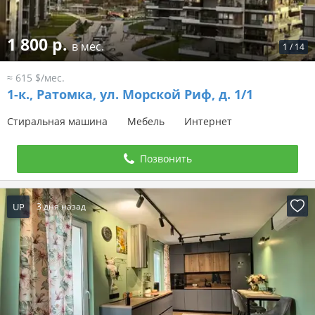
1 800 р.
в мес.
1
/
14
≈ 615 $/мес.
1-к.,
Ратомка, ул. Морской Риф, д. 1/1
Стиральная машина
Мебель
Интернет
Позвонить
UP
3 дня назад