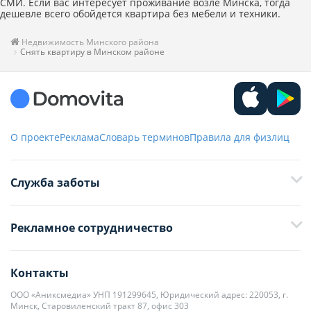
СМИ. Если вас интересует проживание возле Минска, тогда
дешевле всего обойдется квартира без мебели и техники.
Недвижимость Минского района
Снять квартиру в Минском районе
О проекте
Реклама
Словарь терминов
Правила для физлиц
Служба заботы
+375 29 376-13-70
Рекламное сотрудничество
+375 33 376-13-70
editor@domovita.by
+375 29 563-15-61 Кристина Филюта
Контакты
kb@domovita.by
+375 29 179-11-28 Владислав Гладченко
ООО «Аниксмедиа» УНП 191299645, Юридический адрес: 220053, г.
Мы принимаем звонки и отвечаем на письма в будние дни с 9:00 до
Минск, Старовиленский тракт 87, офис 303
18:00.