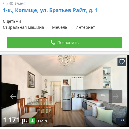
≈ 530 $/мес.
1-к.,
Копище, ул. Братьев Райт, д. 1
С детьми
Стиральная машина
Мебель
Интернет
Позвонить
1 171 р.
в мес.
1
/
5