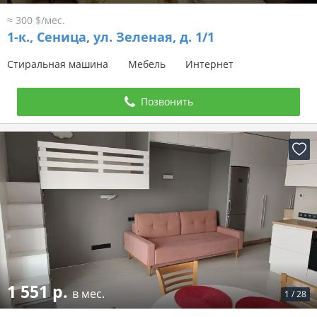
≈ 300 $/мес.
1-к.,
Сеница, ул. Зеленая, д. 1/1
Стиральная машина
Мебель
Интернет
Позвонить
1 551 р.
в мес.
1
/
28