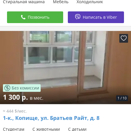
Стиральная машина
Мебель
Холодильник
Позвонить
Написать в Viber
Без комиссии
1 300 р.
в мес.
1
/
10
≈ 444 $/мес.
1-к.,
Копище, ул. Братьев Райт, д. 8
Студентам
С животными
С детьми