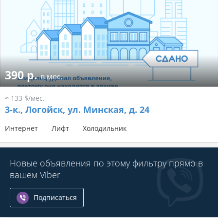
390 р.
в мес.
≈ 133 $/мес.
3-к.,
Логойск, ул. Минская, д. 24
Интернет
Лифт
Холодильник
Новые объявления по этому фильтру прямо в
вашем Viber
Подписаться