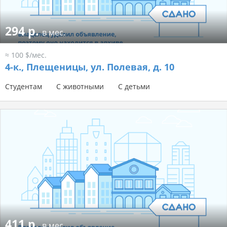
294 р.
в мес.
≈ 100 $/мес.
4-к.,
Плещеницы, ул. Полевая, д. 10
Студентам
С животными
С детьми
411 р.
в мес.