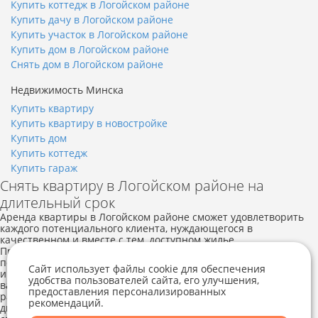
Купить коттедж в Логойском районе
Купить дачу в Логойском районе
Купить участок в Логойском районе
Купить дом в Логойском районе
Снять дом в Логойском районе
Недвижимость Минска
Купить квартиру
Купить квартиру в новостройке
Купить дом
Купить коттедж
Купить гараж
Снять квартиру в Логойском районе на
длительный срок
Аренда квартиры в Логойском районе сможет удовлетворить
каждого потенциального клиента, нуждающегося в
качественном и вместе с тем, доступном жилье.
Предоставляется квартира в аренду на длительный срок, без
посредников, на сутки, неделю, месяц, все зависит от
Сайт использует файлы cookie для обеспечения
индивидуального пожелания арендатора. Стоимость
удобства пользователей сайта, его улучшения,
варьируется в прямой зависимости от того, в каком именно
предоставления персонализированных
районе можно в текущий момент снять однокомнатную или
рекомендаций.
Telegram
Viber
двухкомнатную квартиру в Логойском районе, а также