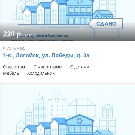
220 р.
в мес.
≈ 75 $/мес.
1-к.,
Логойск, ул. Победы, д. 3а
Студентам
С животными
С детьми
Мебель
Холодильник