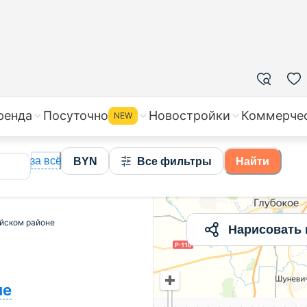
ажа квартир в Логойском районе, цены на вторичное ж
ренда
Посуточно
Новостройки
Коммерче
NEW
за всё
BYN
Все фильтры
Найти
ойском районе
Нарисовать 
не