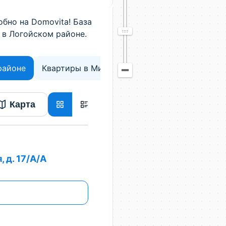
бно на Domovita! База
 в Логойском районе.
районе
Квартиры в Минской области
Карта
 д. 17/А/А