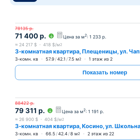
78135
р.
71 400
р.
2
Цена за м
:
1 233
р.
≈
24 217
$
418
$/м
2
3-комнатная квартира, Плещеницы, ул. Чапа
3-комн. кв
57.9
42.1
7.5
м
1
этаж из
2
2
Показать номер
88422
р.
79 311
р.
2
Цена за м
:
1 191
р.
≈
26 900
$
404
$/м
2
3-комнатная квартира, Косино, ул. Школьная
3-комн. кв
66.5
42.4
8
м
2
этаж из
22
2