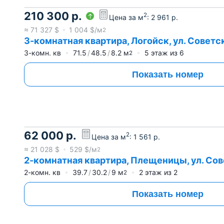
210 300
р.
2
Цена за м
:
2 961
р.
≈
71 327
$
1 004
$/м
2
3-комнатная квартира, Логойск, ул. Советск
3-комн. кв
71.5
48.5
8.2
м
5
этаж из
6
2
Показать номер
62 000
р.
2
Цена за м
:
1 561
р.
≈
21 028
$
529
$/м
2
2-комнатная квартира, Плещеницы, ул. Сове
2-комн. кв
39.7
30.2
9
м
2
этаж из
2
2
Показать номер