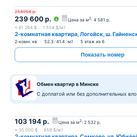
254954
р.
239 600
р.
2
Цена за м
:
4 581
р.
≈
81 264
$
1 554
$/м
2
2-комнатная квартира, Логойск, ш. Гайненско
2-комн. кв
52.3
41.4
м
5
этаж из
6
2
Показать номер
Обмен квартир в Минске
C доплатой или без дополнительных вл
103 194
р.
2
Цена за м
:
2 532
р.
≈
35 000
$
859
$/м
2
2-комнатная квартира, Семково, ул. Юбилей