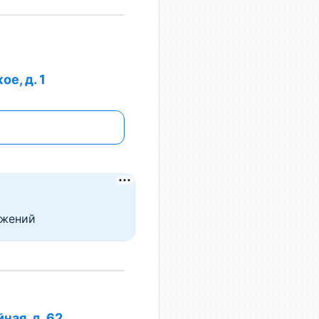
е, д. 1
ожений
ная, д. 62