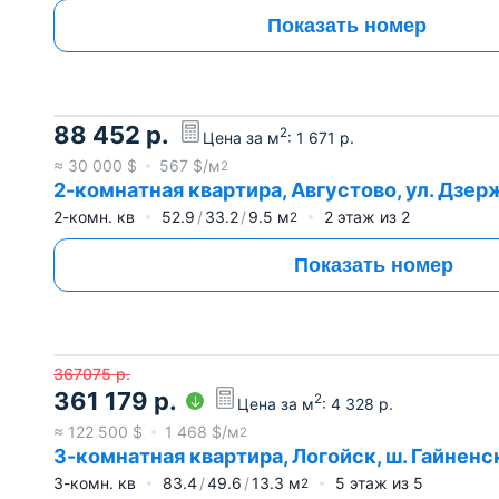
Показать номер
88 452
р.
2
Цена за м
:
1 671
р.
≈
30 000
$
567
$/м
2
2-комнатная квартира, Августово, ул. Дзерж
2-комн. кв
52.9
33.2
9.5
м
2
этаж из
2
2
Показать номер
367075
р.
361 179
р.
2
Цена за м
:
4 328
р.
≈
122 500
$
1 468
$/м
2
3-комнатная квартира, Логойск, ш. Гайненск
3-комн. кв
83.4
49.6
13.3
м
5
этаж из
5
2