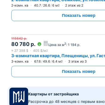
2-комн. кв
40.7
26.6
6
м
2
этаж из
2
2
Показать номер
115642
р.
80 780
р.
2
Цена за м
:
1 194
р.
≈
27 398
$
405
$/м
2
3-комнатная квартира, Плещеницы, ул. Гаст
3-комн. кв
67.6
49.6
6.4
м
3
этаж из
3
2
Показать номер
Квартиры от застройщика
Рассрочка до 48 месяцев с первым взно