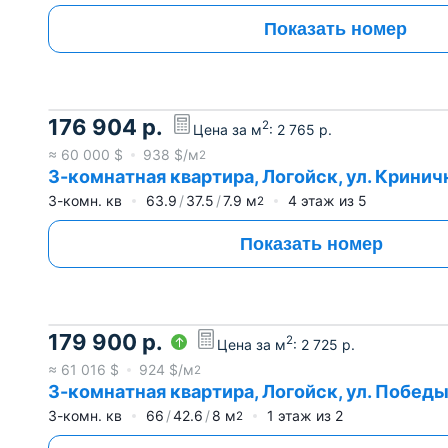
Показать номер
176 904
р.
2
Цена за м
:
2 765
р.
≈
60 000
$
938
$/м
2
3-комнатная квартира, Логойск, ул. Криничн
3-комн. кв
63.9
37.5
7.9
м
4
этаж из
5
2
Показать номер
179 900
р.
2
Цена за м
:
2 725
р.
≈
61 016
$
924
$/м
2
3-комнатная квартира, Логойск, ул. Победы,
3-комн. кв
66
42.6
8
м
1
этаж из
2
2