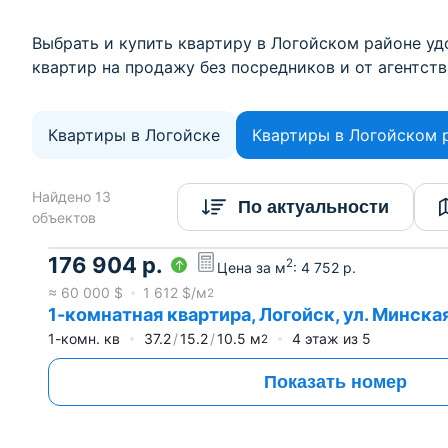
Выбрать и купить квартиру в Логойском районе удо
квартир на продажу без посредников и от агентств
Квартиры в Логойске
Квартиры в Логойском 
Найдено 13
По актуальности
объектов
176 904
р.
2
Цена за м
:
4 752
р.
≈
60 000
$
1 612
$/м
2
1-комнатная квартира, Логойск, ул. Минская,
1-комн. кв
37.2
15.2
10.5
м
4
этаж из
5
2
Показать номер