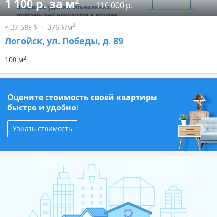
2
1 100 р. за м
110 000 р.
2
≈ 37 589 $
376 $/м
Логойск, ул. Победы, д. 89
2
100 м
Оцените стоимость своей квартиры
быстро и удобно!
Узнать стоимость