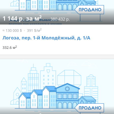
2
1 144 р. за м
380 432 р.
2
≈ 130 000 $
391 $/м
Логоза, пер. 1-й Молодёжный, д. 1/А
2
332.6 м