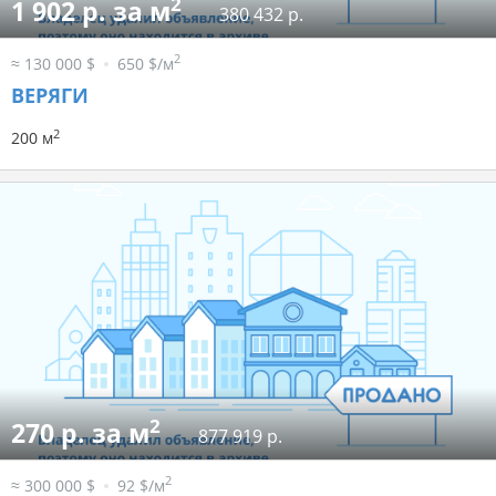
2
1 902 р. за м
380 432 р.
2
≈ 130 000 $
650 $/м
ВЕРЯГИ
2
200 м
2
270 р. за м
877 919 р.
2
≈ 300 000 $
92 $/м