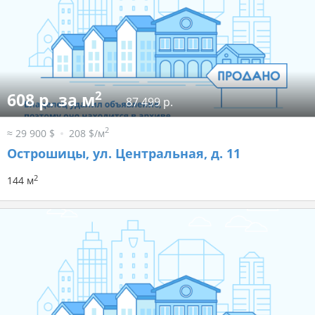
2
608 р. за м
87 499 р.
2
≈ 29 900 $
208 $/м
Острошицы, ул. Центральная, д. 11
2
144 м