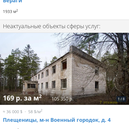
Вераги
2
1933 м
Неактуальные объекты сферы услуг:
2
169 р. за м
105 350 р.
1
/
8
2
≈ 36 000 $
58 $/м
Плещеницы, м-н Военный городок, д. 4