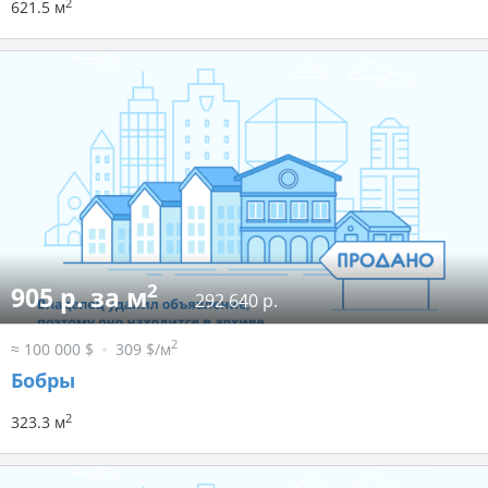
2
621.5 м
2
905 р. за м
292 640 р.
2
≈ 100 000 $
309 $/м
Бобры
2
323.3 м