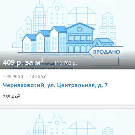
2
409 р. за м
116 763 р.
2
≈ 39 900 $
140 $/м
Черняховский, ул. Центральная, д. 7
2
285.4 м