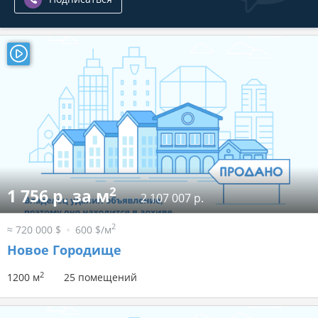
2
1 756 р. за м
2 107 007 р.
2
≈ 720 000 $
600 $/м
Новое Городище
2
1200 м
25 помещений