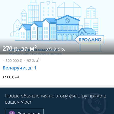
2
270 р. за м
877 919 р.
2
≈ 300 000 $
92 $/м
Беларучи, д. 1
2
3253.3 м
Новые объявления по этому фильтру прямо в
вашем Viber
Подписаться