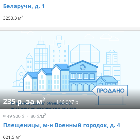
Беларучи, д. 1
2
3253.3 м
2
235 р. за м
146 027 р.
2
≈ 49 900 $
80 $/м
Плещеницы, м-н Военный городок, д. 4
2
621.5 м