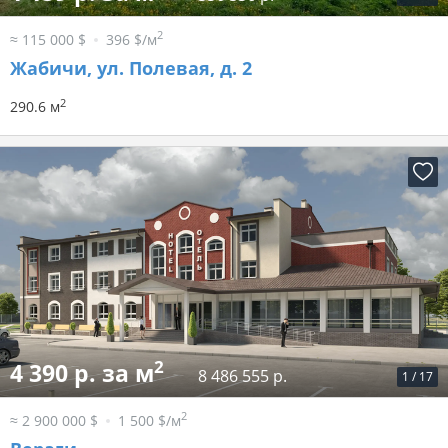
2
≈ 115 000 $
396 $/м
Жабичи, ул. Полевая, д. 2
2
290.6 м
2
4 390 р. за м
8 486 555 р.
1
/
17
2
≈ 2 900 000 $
1 500 $/м