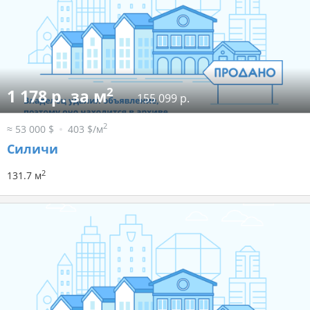
2
1 178 р. за м
155 099 р.
2
≈ 53 000 $
403 $/м
Силичи
2
131.7 м