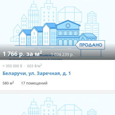
2
1 766 р. за м
1 024 239 р.
2
≈ 350 000 $
603 $/м
Беларучи, ул. Заречная, д. 1
2
580 м
17 помещений