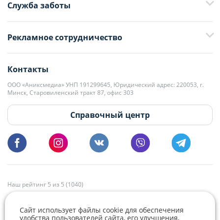
Служба заботы
+375 29 376-13-70
Рекламное сотрудничество
+375 33 376-13-70
editor@domovita.by
+375 29 563-15-61 Кристина Филюта
Контакты
kb@domovita.by
+375 29 179-11-28 Владислав Гладченко
ООО «Аниксмедиа» УНП 191299645, Юридический адрес: 220053, г.
Мы принимаем звонки и отвечаем на письма в будние дни с 9:00 до
Минск, Старовиленский тракт 87, офис 303
18:00.
vg@domovita.by
Справочный центр
Пишите и звоните нам в будние дни с 8:00 до 20:00.
Наш рейтинг 5 из 5 (1040)
Сайт использует файлы cookie для обеспечения
удобства пользователей сайта, его улучшения,