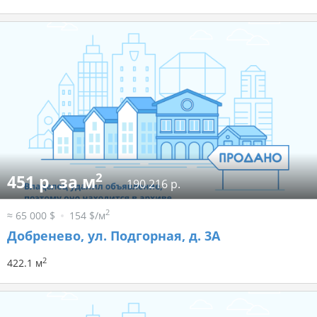
2
451 р. за м
190 216 р.
2
≈ 65 000 $
154 $/м
Добренево, ул. Подгорная, д. 3А
2
422.1 м