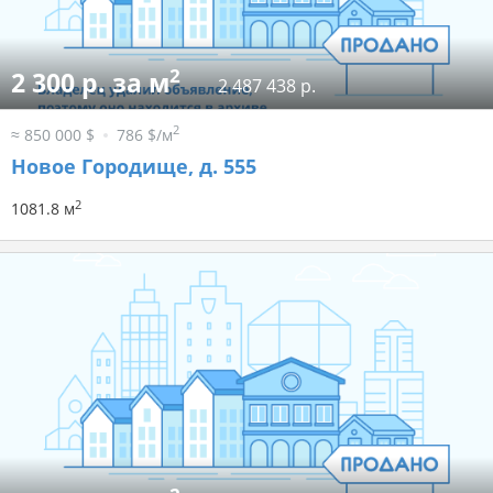
2
2 300 р. за м
2 487 438 р.
2
≈ 850 000 $
786 $/м
Новое Городище, д. 555
2
1081.8 м