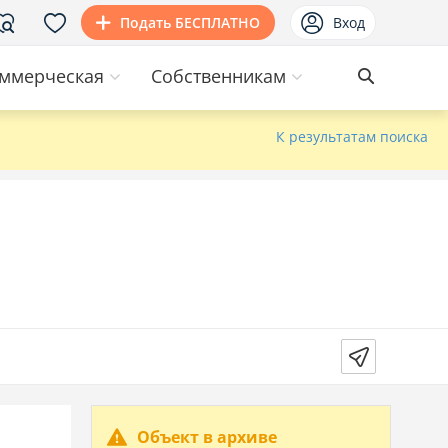
Подать БЕСПЛАТНО
Вход
ммерческая
Собственникам
К результатам поиска
Объект в архиве