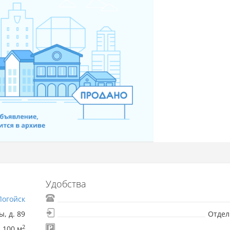
Удобства
Логойск
ы, д. 89
Отдел
2
100 м