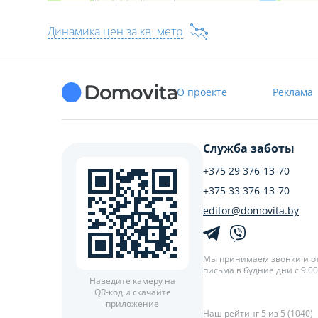
Динамика цен за кв. метр
О проекте
Реклама
Служба заботы
+375 29 376-13-70
+375 33 376-13-70
editor@domovita.by
Мы принимаем звонки и о
письма в будние дни с 9:00 
Наведите камеру на
QR-код и скачайте
приложение
Наш рейтинг 5 из 5 (1040)