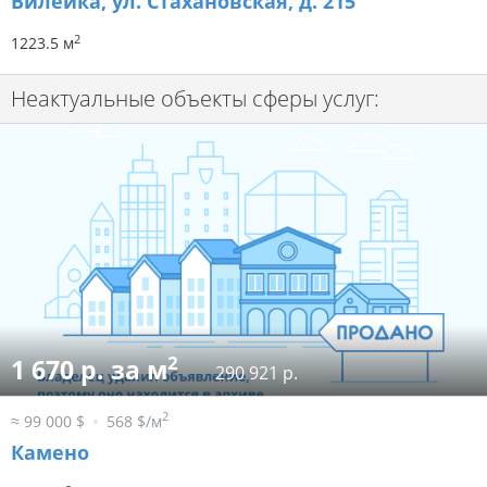
Вилейка, ул. Стахановская, д. 215
2
1223.5 м
Неактуальные объекты сферы услуг:
2
1 670 р. за м
290 921 р.
2
≈ 99 000 $
568 $/м
Камено