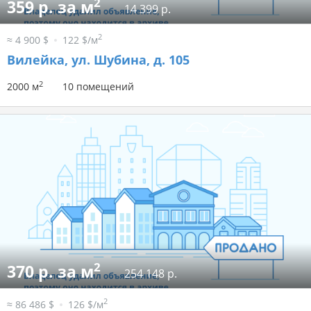
2
359 р. за м
14 399 р.
2
≈ 4 900 $
122 $/м
Вилейка, ул. Шубина, д. 105
2
2000 м
10 помещений
2
370 р. за м
254 148 р.
2
≈ 86 486 $
126 $/м