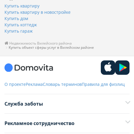
Купить квартиру
Купить квартиру в новостройке
Купить дом
Купить коттедж
Купить гараж
Недвижимость Вилейского района
Купить объект сферы услуг в Вилейском районе
О проекте
Реклама
Словарь терминов
Правила для физлиц
Служба заботы
+375 29 376-13-70
Рекламное сотрудничество
+375 33 376-13-70
editor@domovita.by