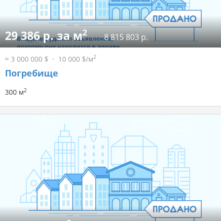
2
29 386 р. за м
8 815 803 р.
2
≈ 3 000 000 $
10 000 $/м
Погребище
2
300 м