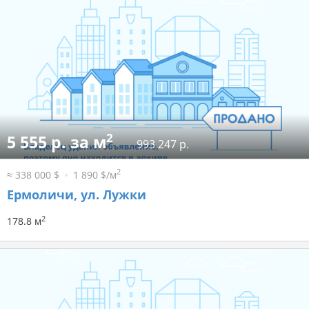
2
5 555 р. за м
993 247 р.
2
≈ 338 000 $
1 890 $/м
Ермоличи, ул. Лужки
2
178.8 м