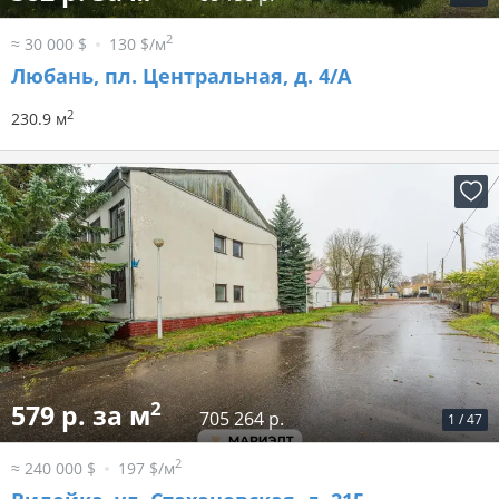
2
≈ 30 000 $
130 $/м
Любань, пл. Центральная, д. 4/А
2
230.9 м
2
579 р. за м
705 264 р.
1
/
47
2
≈ 240 000 $
197 $/м