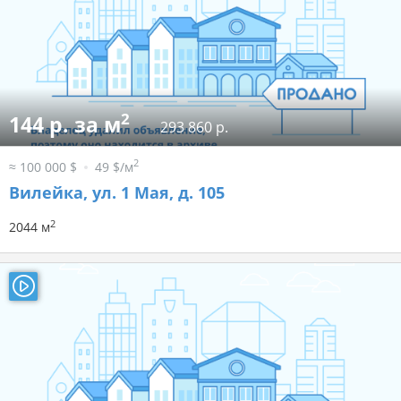
2
144 р. за м
293 860 р.
2
≈ 100 000 $
49 $/м
Вилейка, ул. 1 Мая, д. 105
2
2044 м