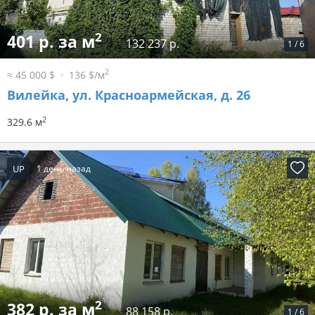
2
401 р. за м
132 237 р.
1
/
6
2
≈ 45 000 $
136 $/м
Вилейка, ул. Красноармейская, д. 26
2
329.6 м
UP
1 день назад
2
382 р. за м
88 158 р.
1
/
6