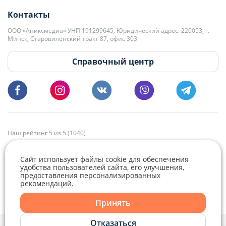
+375 29 563-15-61 Кристина Филюта
Контакты
kb@domovita.by
+375 29 179-11-28 Владислав Гладченко
ООО «Аниксмедиа» УНП 191299645, Юридический адрес: 220053, г.
Мы принимаем звонки и отвечаем на письма в будние дни с 9:00 до
Минск, Старовиленский тракт 87, офис 303
18:00.
vg@domovita.by
Справочный центр
Пишите и звоните нам в будние дни с 8:00 до 20:00.
Наш рейтинг 5 из 5 (1040)
Сайт использует файлы cookie для обеспечения
удобства пользователей сайта, его улучшения,
предоставления персонализированных
рекомендаций.
Telegram
Viber
Принять
Telegram
Отказаться