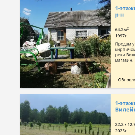
1-этаж
р-н
2
64.2м
1997г.
Продам у
кирпичом
реки Вили
магазин.
Обновле
1-этаж
Вилейс
22.2 / 12
2025г.