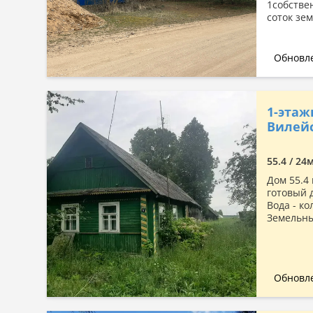
1собстве
соток зем
Обновле
1-этаж
Вилейс
55.4 / 24
Дом 55.4 
готовый 
Вода - ко
Земельны
Обновле