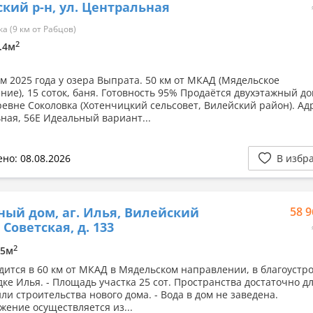
кий р-н, ул. Центральная
а (9 км от Рабцов)
2
6.4м
м 2025 года у озера Выпрата. 50 км от МКАД (Мядельское
ние), 15 соток, баня. Готовность 95% Продаётся двухэтажный до
ревне Соколовка (Хотенчицкий сельсовет, Вилейский район). Адр
ная, 56Е Идеальный вариант...
но: 08.08.2026
В избр
ный дом, аг. Илья, Вилейский
58 9
. Советская, д. 133
2
15м
дится в 60 км от МКАД в Мядельском направлении, в благоустр
ке Илья. - Площадь участка 25 сот. Пространства достаточно дл
ли строительства нового дома. - Вода в дом не заведена.
жение осуществляется из...