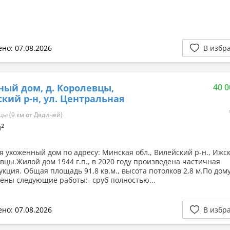
но: 07.08.2026
В избр
ный дом, д. Королевцы,
40 0
кий р-н, ул. Центральная
ы (9 км от Дядичей)
2
м
я ухоженный дом по адресу: Минская обл., Вилейский р-н., Ижск
евцы.Жилой дом 1944 г.п., в 2020 году произведена частичная
укция. Общая площадь 91,8 кв.м., высота потолков 2,8 м.По дом
ены следующие работы:- сруб полностью...
но: 07.08.2026
В избр