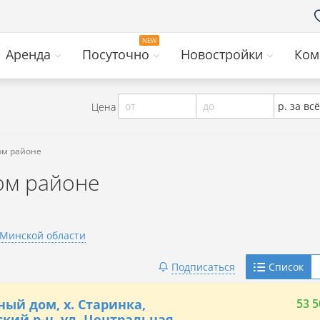
Аренда
Посуточно
Новостройки
Ком
от
до
р. за всё
Цена
ом районе
ом районе
 Минской области
Telegram
Подписаться
Список
Viber
ный дом, х. Старинка,
53 5
кий р-н, ул. Центральная