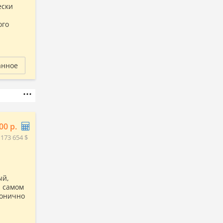
ески
ого
анное
00 р.
 173 654 $
ый,
а самом
монично