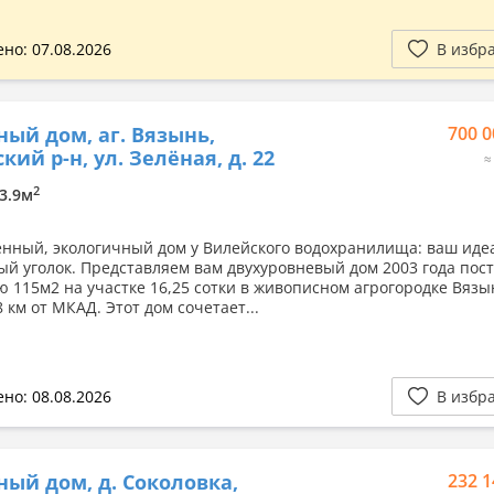
но: 07.08.2026
В избр
ный дом, аг. Вязынь,
700 0
кий р-н, ул. Зелёная, д. 22
≈
2
03.9м
ный, экологичный дом у Вилейского водохранилища: ваш ид
ый уголок. Представляем вам двухуровневый дом 2003 года пос
 115м2 на участке 16,25 сотки в живописном агрогородке Вязы
8 км от МКАД. Этот дом сочетает...
но: 08.08.2026
В избр
ный дом, д. Соколовка,
232 1