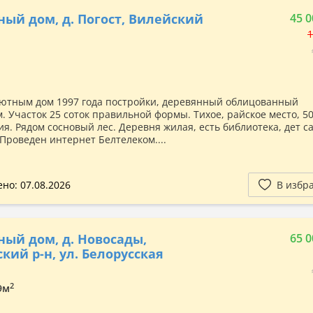
ный дом, д. Погост, Вилейский
45 0
1
ютным дом 1997 года постройки, деревянный облицованный
. Участок 25 соток правильной формы. Тихое, райское место, 5
я. Рядом сосновый лес. Деревня жилая, есть библиотека, дет са
 Проведен интернет Белтелеком....
но: 07.08.2026
В избр
ный дом, д. Новосады,
65 0
кий р-н, ул. Белорусская
2
.9м