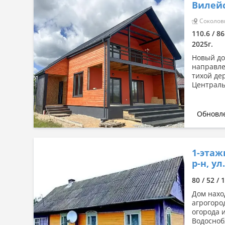
Вилейс
Соколовк
110.6 / 8
2025г.
Новый до
направле
тихой де
Централь
Обновле
1-этаж
р-н, ул
80 / 52 / 
Дом нахо
агрогород
огорода и
Водосноб