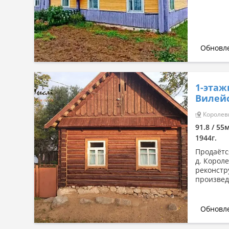
Обновле
1-этаж
Вилейс
Королевц
91.8 / 55
1944г.
Продаётс
д. Корол
реконстр
произвед
Обновле