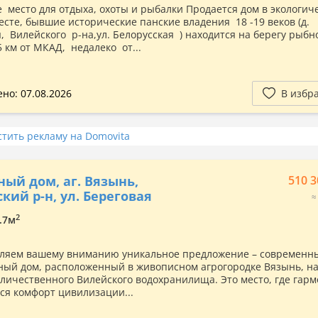
 место для отдыха, охоты и рыбалки Продается дом в экологич
есте, бывшие исторические панские владения 18 -19 веков (д.
, Вилейского р-на,ул. Белорусская ) находится на берегу рыбн
5 км от МКАД, недалеко от...
но: 07.08.2026
В избр
стить рекламу на Domovita
ный дом, аг. Вязынь,
510 3
кий р-н, ул. Береговая
≈
2
9.7м
ляем вашему вниманию уникальное предложение – современн
ный дом, расположенный в живописном агрогородке Вязынь, н
еличественного Вилейского водохранилища. Это место, где гар
ся комфорт цивилизации...