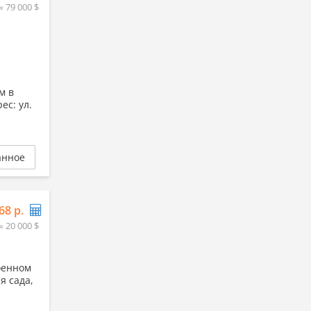
≈ 79 000 $
м в
ес: ул.
анное
68 р.
≈ 20 000 $
оенном
я сада,