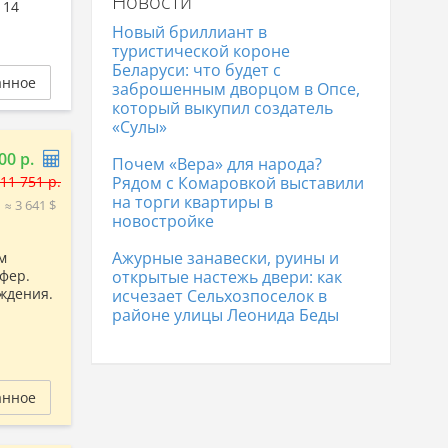
Новости
Дома в Гродно
338 011 р.
 14
Дома в Полоцке
105 065 р.
Новый бриллиант в
Дома в Лиде
166 548 р.
туристической короне
Беларуси: что будет с
анное
заброшенным дворцом в Опсе,
который выкупил создатель
«Сулы»
00 р.
Почем «Вера» для народа?
11 751 р.
Рядом с Комаровкой выставили
на торги квартиры в
≈ 3 641 $
новостройке
Ажурные занавески, руины и
м
фер.
открытые настежь двери: как
аждения.
исчезает Сельхозпоселок в
районе улицы Леонида Беды
анное