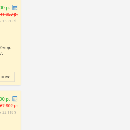
00 р.
41 053 р.
≈ 15 313 $
00м до
д,
анное
00 р.
67 802 р.
≈ 22 119 $