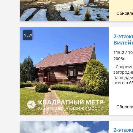
Обновле
NEW
2-этаж
Вилейс
115.2 / 1
2003г.
Современ
загородн
площадью
всего в 6
Обновле
2-этаж