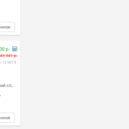
анное
00 р.
43 341 р.
≈ 13 567 $
ий с/с,
у
анное