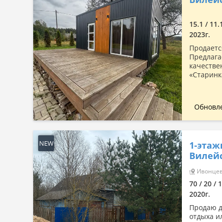
Сначала дорогие
По комнатности: большая →
15.1 / 11.
малая
2023г.
По комнатности: малая →
Продаетс
большая
Предлага
качестве
По площади: большая → малая
«Старинка
По площади: малая → большая
Обновле
NEW
1-этаж
Вилейс
Ивонцеви
70 / 20 / 
2020г.
Продаю д
отдыха и