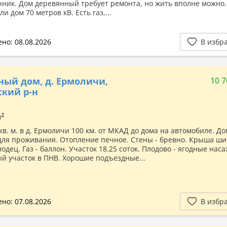
нник. Дом деревянный требует ремонта, но жить вполне можно.
ли дом 70 метров кВ. Есть газ,...
но: 08.08.2026
В избр
ный дом, д. Ермоличи,
10 7
кий р-н
2
м
кв. м. в д. Ермоличи 100 км. от МКАД до дома на автомобиле. До
для проживания. Отопление печное. Стены - бревно. Крыша ши
лодец. Газ - баллон. Участок 18.25 соток. Плодово - ягодные нас
й участок в ПНВ. Хорошие подъездные...
но: 07.08.2026
В избр