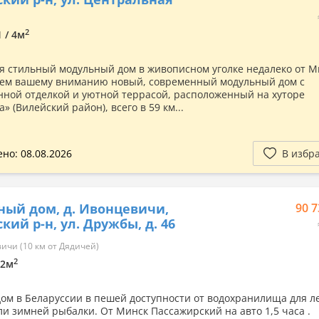
2
1 / 4м
я стильный модульный дом в живописном уголке недалеко от М
ем вашему вниманию новый, современный модульный дом с
нной отделкой и уютной террасой, расположенный на хуторе
» (Вилейский район), всего в 59 км...
но: 08.08.2026
В избр
ный дом, д. Ивонцевичи,
90 7
кий р-н, ул. Дружбы, д. 46
чи (10 км от Дядичей)
2
12м
ом в Беларуссии в пешей доступности от водохранилища для л
ли зимней рыбалки. От Минск Пассажирский на авто 1,5 часа .