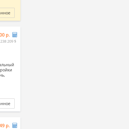
анное
00 р.
 238 209 $
еальный
тройки
нь,
анное
49 р.