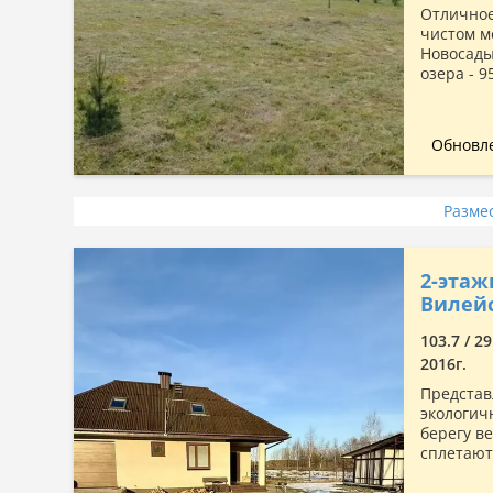
Отличное
чистом м
Новосады
озера - 9
Обновле
Разме
2-этаж
Вилейс
103.7 / 2
2016г.
Представ
экологич
берегу в
сплетают