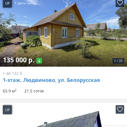
UP
1 день назад
135 000 р.
1
/
35
≈ 46 132 $
1-этаж.
Людвиново, ул. Белорусская
2
65.9 м
21.5 соток
UP
1 день назад