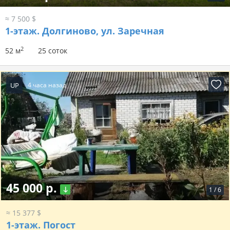
≈ 7 500 $
1-этаж.
Долгиново, ул. Заречная
2
52 м
25 соток
UP
4 часа назад
45 000 р.
1
/
6
≈ 15 377 $
1-этаж.
Погост