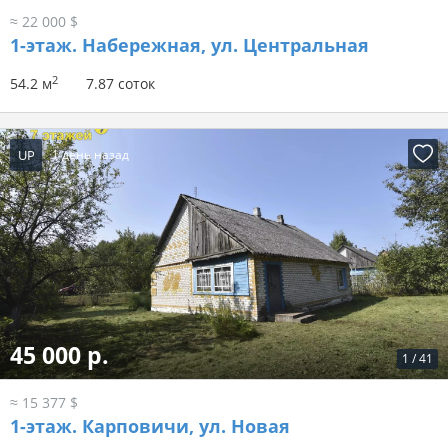
≈ 22 000 $
1-этаж.
Набережная, ул. Центральная
2
54.2 м
7.87 соток
UP
1 день назад
45 000 р.
1
/
41
≈ 15 377 $
1-этаж.
Карповичи, ул. Новая