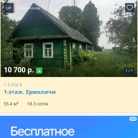
UP
4 часа назад
10 700 р.
1
/
7
≈ 3 656 $
1-этаж.
Ермоличи
2
55.4 м
18.3 соток