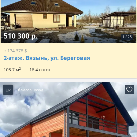
510 300 р.
1
/
25
≈ 174 378 $
2-этаж.
Вязынь, ул. Береговая
2
103.7 м
16.4 соток
UP
16 часов назад