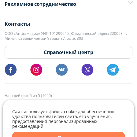
Рекламное сотрудничество
+375 33 376-13-70
editor@domovita.by
+375 29 563-15-61 Кристина Филюта
Контакты
kb@domovita.by
+375 29 179-11-28 Владислав Гладченко
ООО «Аниксмедиа» УНП 191299645, Юридический адрес: 220053, г.
Мы принимаем звонки и отвечаем на письма в будние дни с 9:00 до
Минск, Старовиленский тракт 87, офис 303
18:00.
vg@domovita.by
Справочный центр
Пишите и звоните нам в будние дни с 8:00 до 20:00.
Наш рейтинг 5 из 5 (1040)
Сайт использует файлы cookie для обеспечения
удобства пользователей сайта, его улучшения,
предоставления персонализированных
рекомендаций.
Telegram
Viber