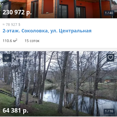
230 972 р.
1
/
40
≈ 78 927 $
2-этаж.
Соколовка, ул. Центральная
2
110.6 м
15 соток
UP
1 день назад
64 381 р.
1
/
16