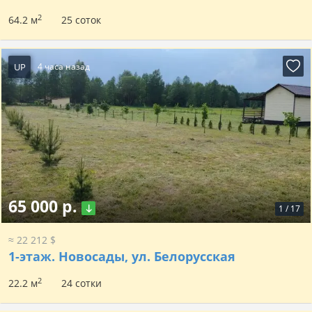
2
64.2 м
25 соток
UP
4 часа назад
65 000 р.
1
/
17
≈ 22 212 $
1-этаж.
Новосады, ул. Белорусская
2
22.2 м
24 сотки