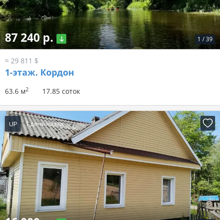
87 240 р.
1
/
39
≈ 29 811 $
1-этаж.
Кордон
2
63.6 м
17.85 соток
UP
1 день назад