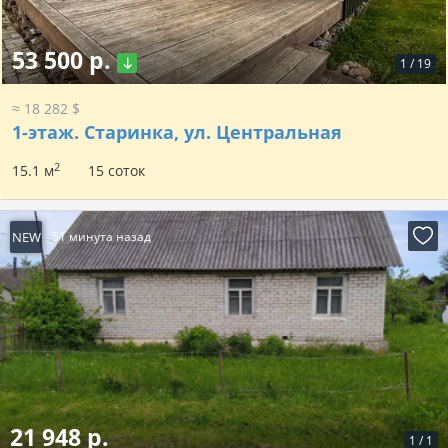
53 500 р.
1
/
19
≈ 18 282 $
1-этаж.
Старинка, ул. Центральная
2
15.1 м
15 соток
NEW
51 минута назад
21 948 р.
1
/
1