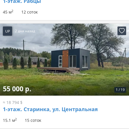
1-этаж.
Рабцы
2
45 м
12 соток
UP
2 дня назад
55 000 р.
1
/
19
≈ 18 794 $
1-этаж.
Старинка, ул. Центральная
2
15.1 м
15 соток