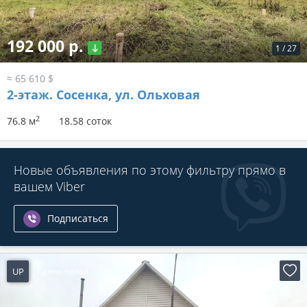
192 000 р.
1
/
27
≈ 65 610 $
2-этаж.
Сосенка, ул. Ольховая
2
76.8 м
18.58 соток
Новые объявления по этому фильтру прямо в
вашем Viber
Подписаться
UP
1 день назад