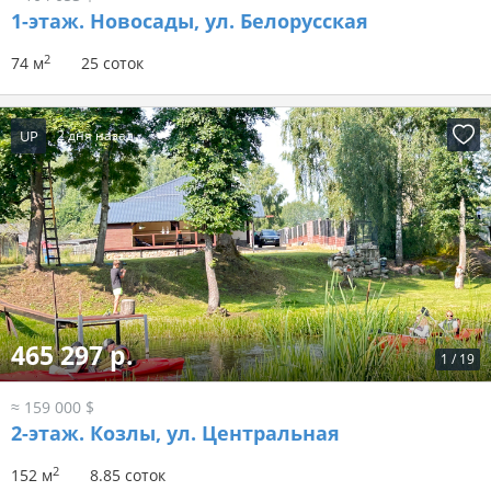
1-этаж.
Новосады, ул. Белорусская
2
74 м
25 соток
UP
2 дня назад
465 297 р.
1
/
19
≈ 159 000 $
2-этаж.
Козлы, ул. Центральная
2
152 м
8.85 соток