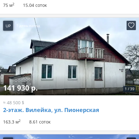
2
75 м
15.04 соток
UP
1 день назад
141 930 р.
1
/
39
≈ 48 500 $
2-этаж.
Вилейка, ул. Пионерская
2
163.3 м
8.61 соток