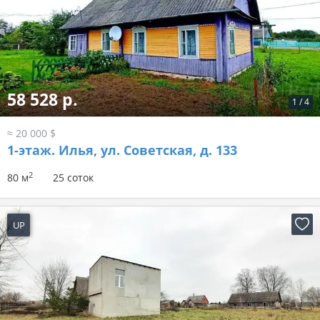
58 528 р.
1
/
4
≈ 20 000 $
1-этаж.
Илья, ул. Советская, д. 133
2
80 м
25 соток
UP
1 день назад