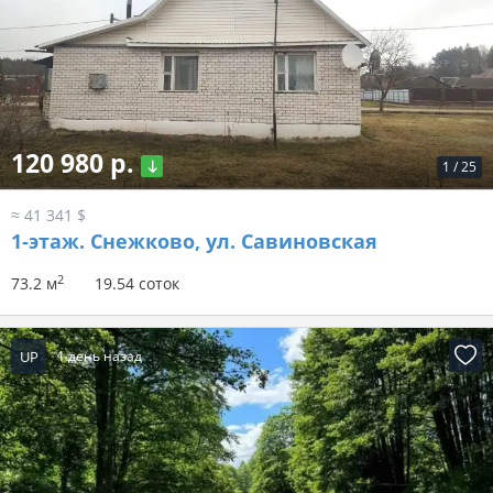
120 980 р.
1
/
25
≈ 41 341 $
1-этаж.
Снежково, ул. Савиновская
2
73.2 м
19.54 соток
UP
1 день назад