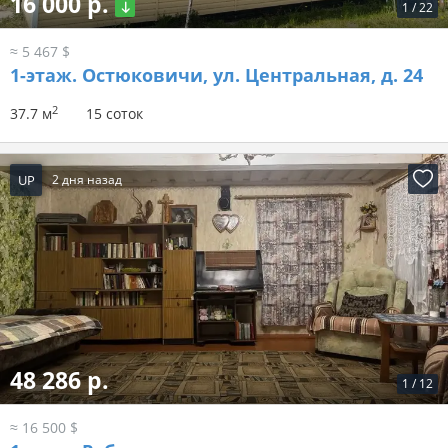
16 000 р.
1
/
22
≈ 5 467 $
1-этаж.
Остюковичи, ул. Центральная, д. 24
2
37.7 м
15 соток
UP
2 дня назад
48 286 р.
1
/
12
≈ 16 500 $