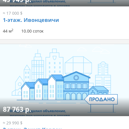
≈ 17 000 $
1-этаж.
Ивонцевичи
2
44 м
10.00 соток
87 763 р.
≈ 29 990 $