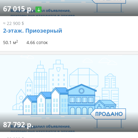
67 015 р.
≈ 22 900 $
2-этаж.
Приозерный
2
50.1 м
4.66 соток
87 792 р.