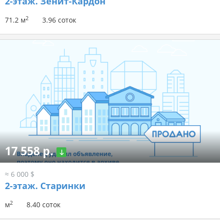
2-этаж.
Зенит-Кардон
2
71.2 м
3.96 соток
17 558 р.
≈ 6 000 $
2-этаж.
Старинки
2
м
8.40 соток