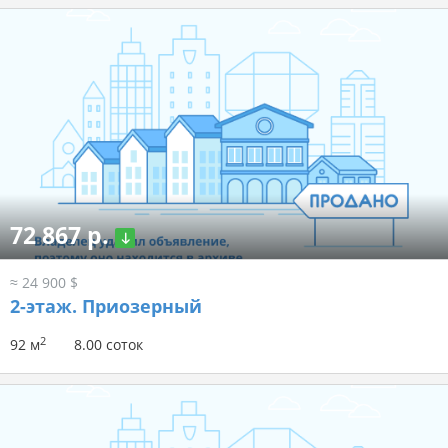
72 867 р.
≈ 24 900 $
2-этаж.
Приозерный
2
92 м
8.00 соток