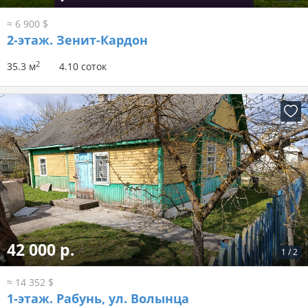
≈ 6 900 $
2-этаж.
Зенит-Кардон
2
35.3 м
4.10 соток
42 000 р.
1
/
2
≈ 14 352 $
1-этаж.
Рабунь, ул. Волынца