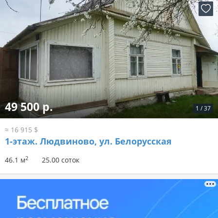
49 500 р.
1
/
37
≈ 16 915 $
1-этаж.
Людвиново, ул. Белорусская
2
46.1 м
25.00 соток