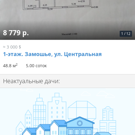
8 779 р.
1
/
12
≈ 3 000 $
1-этаж.
Замошье, ул. Центральная
2
48.8 м
5.00 соток
Неактуальные дачи: