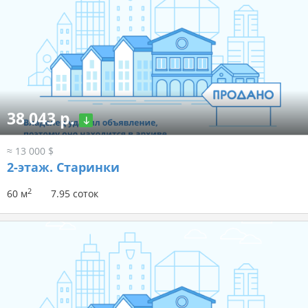
38 043 р.
≈ 13 000 $
2-этаж.
Старинки
2
60 м
7.95 соток