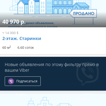
40 970 р.
≈ 14 000 $
2-этаж.
Старинки
2
60 м
6.60 соток
Новые объявления по этому фильтру прямо в
вашем Viber
Подписаться