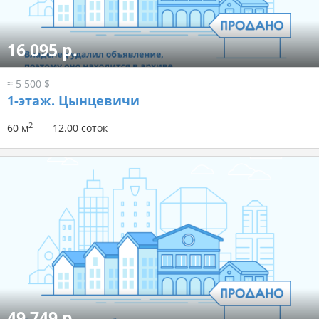
16 095 р.
≈ 5 500 $
1-этаж.
Цынцевичи
2
60 м
12.00 соток
49 749 р.