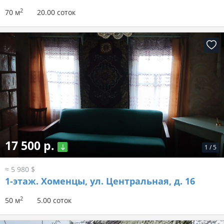
2
70 м
20.00 соток
17 500 р.
1
/
5
≈ 5 980 $
1-этаж.
Хоменцы, ул. Центральная, д. 16
2
50 м
5.00 соток