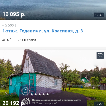
16 095 р.
1
/
30
≈ 5 500 $
1-этаж.
Гедевичи, ул. Красивая, д. 3
2
46 м
23.00 сотки
20 192 р.
1
/
20