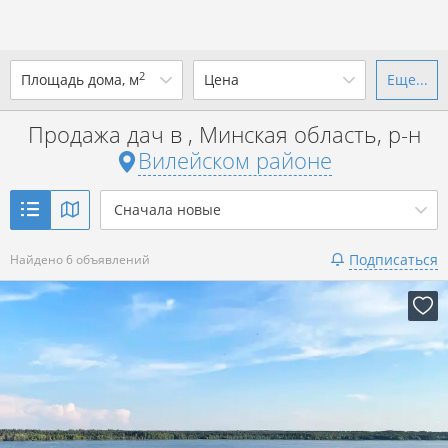
2
Площадь дома, м
Цена
Еще...
Ваш город -
district Вилейский
район
?
Продажа дач в , Минская область, р-н
от
до
от
до
Вилейском районе
Да
Выбрать город
р. за всё
Сначала новые
Показать 6 объявлений
Подписаться
Найдено 6 объявлений
Показать 6 объявлений