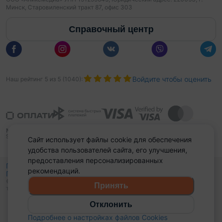
Минск, Старовиленский тракт 87, офис 303
Справочный центр
Войдите чтобы оценить
Наш рейтинг
5
из
5
(
1040
):
Сайт использует файлы cookie для обеспечения
удобства пользователей сайта, его улучшения,
предоставления персонализированных
Политика конфиденциальности,
рекомендаций.
Политика обработки файлов куки
Выбор настроек Cookies
и
© 2015 - 2026, Domovita.by. Копирование материалов допускается
Принять
только при наличии активной ссылки.
Отклонить
Подробнее о настройках файлов Cookies