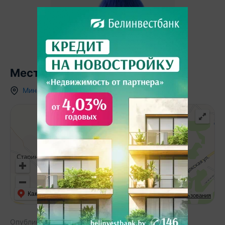
Местоположение
Минская область
,
д.
Старинки
,
Как добраться
API Карт
Условия использования
Опубликовано:
19.08.2025