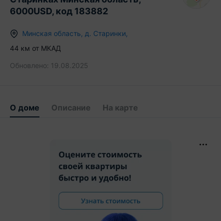
6000USD, код 183882
Минская область
,
д.
Старинки
,
44
км от МКАД
Обновлено:
19.08.2025
О доме
Описание
На карте