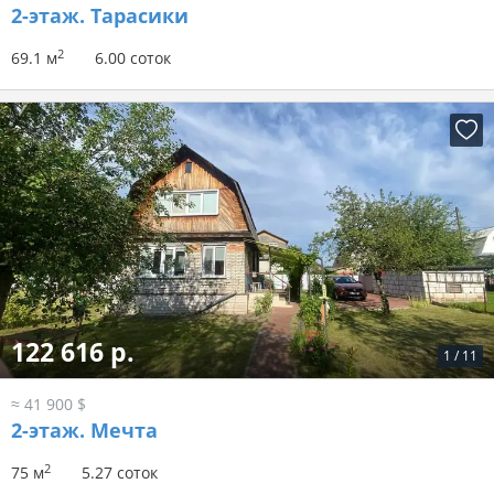
2-этаж.
Тарасики
2
69.1 м
6.00 соток
122 616 р.
1
/
11
≈ 41 900 $
2-этаж.
Мечта
2
75 м
5.27 соток