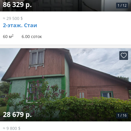
86 329 р.
1
/
12
≈ 29 500 $
2-этаж.
Стаи
2
60 м
6.00 соток
28 679 р.
1
/
16
≈ 9 800 $