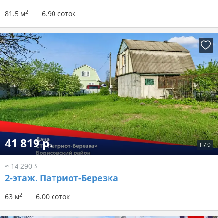
2
81.5 м
6.90 соток
41 819 р.
1
/
9
≈ 14 290 $
2-этаж.
Патриот-Березка
2
63 м
6.00 соток