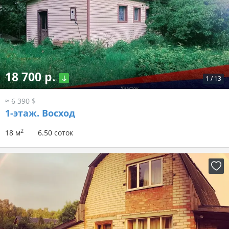
18 700 р.
1
/
13
≈ 6 390 $
1-этаж.
Восход
2
18 м
6.50 соток