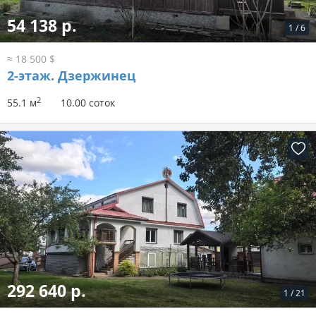
54 138 р.
1
/
6
≈ 18 500 $
2-этаж.
Дзержинец
2
55.1 м
10.00 соток
292 640 р.
1
/
21