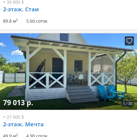
≈ 39 000 $
2-этаж.
Стаи
2
89.8 м
5.60 соток
79 013 р.
1
/
30
≈ 27 000 $
2-этаж.
Мечта
2
49.9 м
4.90 соток