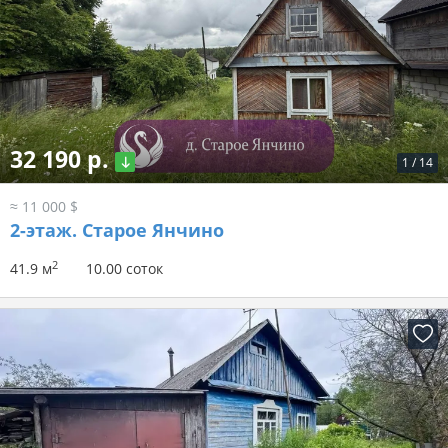
32 190 р.
1
/
14
≈ 11 000 $
2-этаж.
Старое Янчино
2
41.9 м
10.00 соток