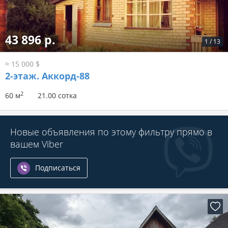
43 896 р.
1
/
13
≈ 15 000 $
2-этаж.
Аккорд-88
2
60 м
21.00 сотка
Новые объявления по этому фильтру прямо в
вашем Viber
Подписаться