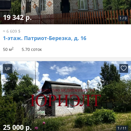
19 342 р.
1
/
9
≈ 6 609 $
1-этаж.
Патриот-Березка, д. 16
2
50 м
5.70 соток
UP
1 день назад
25 000 р.
1
/
11