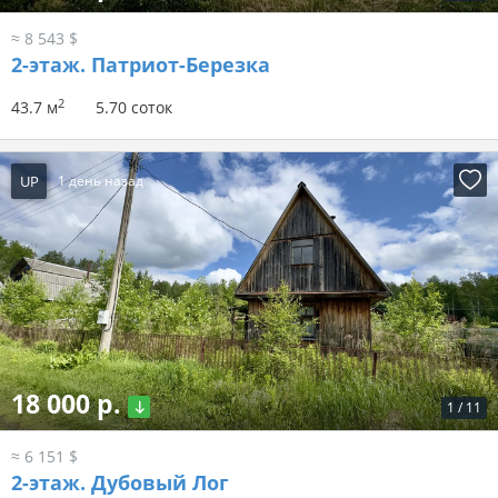
≈ 8 543 $
2-этаж.
Патриот-Березка
2
43.7 м
5.70 соток
UP
1 день назад
18 000 р.
1
/
11
≈ 6 151 $
2-этаж.
Дубовый Лог