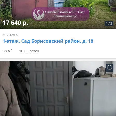
17 640 р.
1
/
3
≈ 6 028 $
1-этаж.
Сад Борисовский район, д. 18
2
38 м
10.63 соток