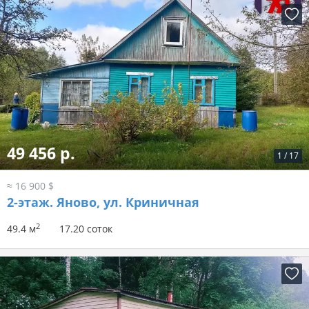
49 456 р.
1
/
17
≈ 16 900 $
2-этаж.
Яново, ул. Криничная
2
49.4 м
17.20 соток