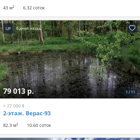
2
43 м
6.32 соток
UP
6 дней назад
79 013 р.
1
/
11
≈ 27 000 $
2-этаж.
Верас-93
2
82.3 м
10.60 соток