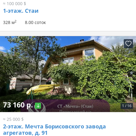
≈ 100 000 $
1-этаж.
Стаи
2
328 м
8.00 соток
73 160 р.
1
/
16
≈ 25 000 $
2-этаж.
Мечта Борисовского завода
агрегатов, д. 91