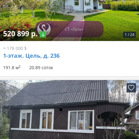
520 899 р.
1
/
24
≈ 178 000 $
1-этаж.
Цель, д. 236
2
191.8 м
20.89 соток