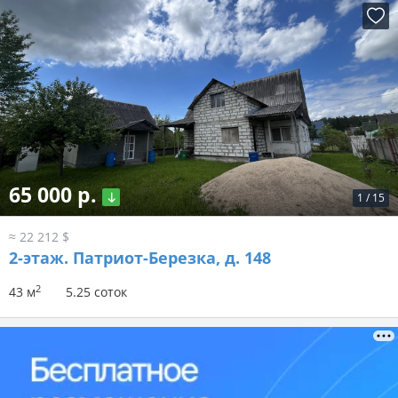
65 000 р.
1
/
15
≈ 22 212 $
2-этаж.
Патриот-Березка, д. 148
2
43 м
5.25 соток