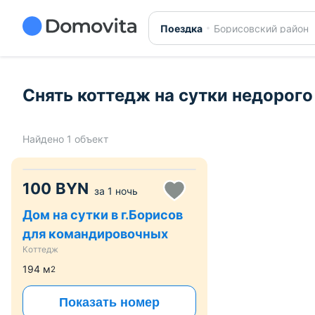
Снять коттедж на сутки в Борисовском районе. Аренд
Поездка
Борисовский район
Снять коттедж на сутки недорого
Найдено 1 объект
100
BYN
за
1 ночь
Дом на сутки в г.Борисов
для командировочных
Коттедж
194
м
2
Показать номер