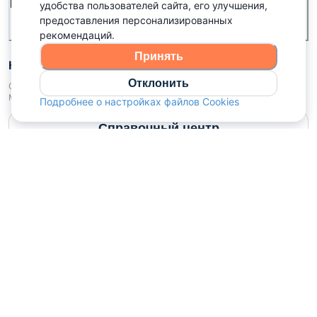
Рекламное сотрудничество
удобства пользователей сайта, его улучшения,
предоставления персонализированных
рекомендаций.
Принять
Контакты
Отклонить
ООО «Аниксмедиа» УНП 191299645, Юридический адрес: 220053, г.
Минск, Старовиленский тракт 87, офис 303
Подробнее о настройках файлов Cookies
Справочный центр
Войдите чтобы оценить
Наш рейтинг
5
из
5
(
1040
):