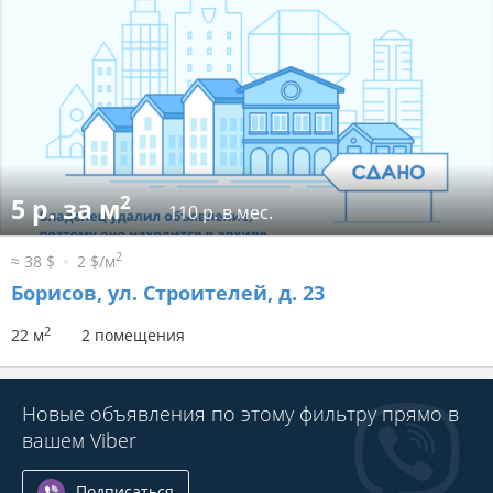
2
5 р. за м
110 р. в мес.
2
≈ 38 $
2 $/м
Борисов, ул. Строителей, д. 23
2
22 м
2 помещения
Новые объявления по этому фильтру прямо в
вашем Viber
Подписаться