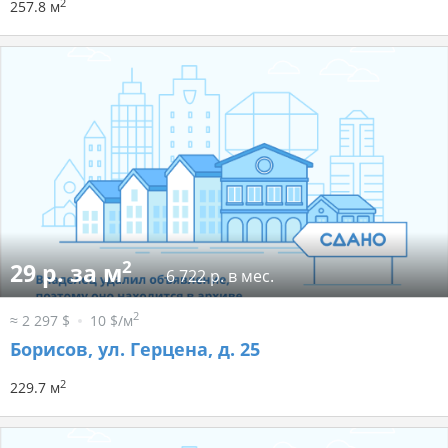
2
257.8 м
2
29 р. за м
6 722 р. в мес.
2
≈ 2 297 $
10 $/м
Борисов, ул. Герцена, д. 25
2
229.7 м