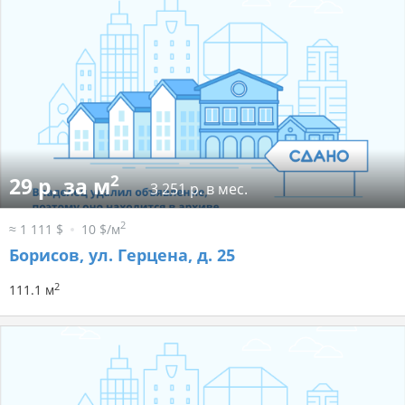
2
29 р. за м
3 251 р. в мес.
2
≈ 1 111 $
10 $/м
Борисов, ул. Герцена, д. 25
2
111.1 м