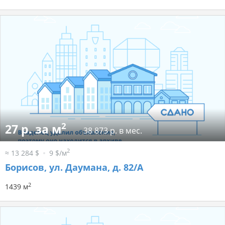
2
27 р. за м
38 873 р. в мес.
2
≈ 13 284 $
9 $/м
Борисов, ул. Даумана, д. 82/А
2
1439 м