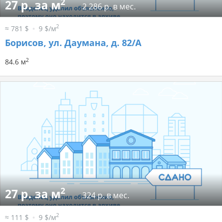
2
27 р. за м
2 286 р. в мес.
2
≈ 781 $
9 $/м
Борисов, ул. Даумана, д. 82/А
2
84.6 м
2
27 р. за м
324 р. в мес.
2
≈ 111 $
9 $/м