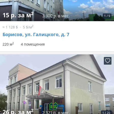
2
15 р. за м
3 300 р. в мес.
1
/
9
2
≈ 1 128 $
5 $/м
Борисов, ул. Галицкого, д. 7
2
220 м
4 помещения
2
26 р. за м
2 321 р. в мес.
1
/
20