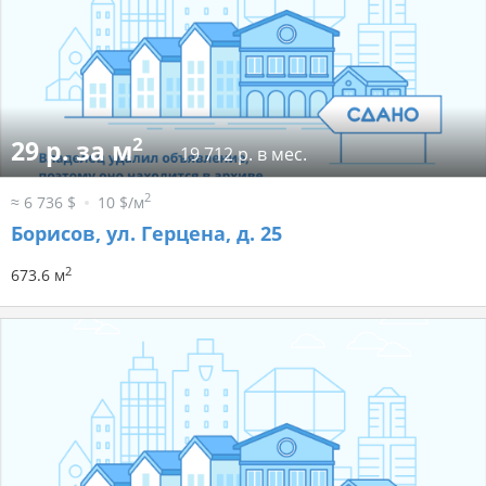
2
29 р. за м
19 712 р. в мес.
2
≈ 6 736 $
10 $/м
Борисов, ул. Герцена, д. 25
2
673.6 м