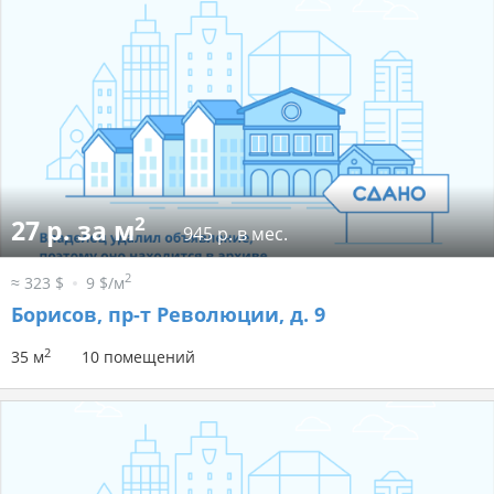
2
27 р. за м
945 р. в мес.
2
≈ 323 $
9 $/м
Борисов, пр-т Революции, д. 9
2
35 м
10 помещений