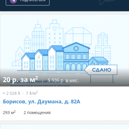
2
20 р. за м
5 936 р. в мес.
2
≈ 2 028 $
7 $/м
Борисов, ул. Даумана, д. 82А
2
293 м
2 помещения