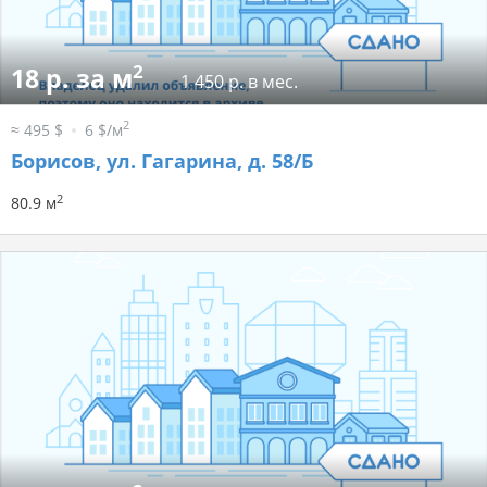
2
18 р. за м
1 450 р. в мес.
2
≈ 495 $
6 $/м
Борисов, ул. Гагарина, д. 58/Б
2
80.9 м