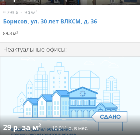
2
≈ 793 $
9 $/м
Борисов, ул. 30 лет ВЛКСМ, д. 36
2
89.3 м
Неактуальные офисы:
2
29 р. за м
10 011 р. в мес.