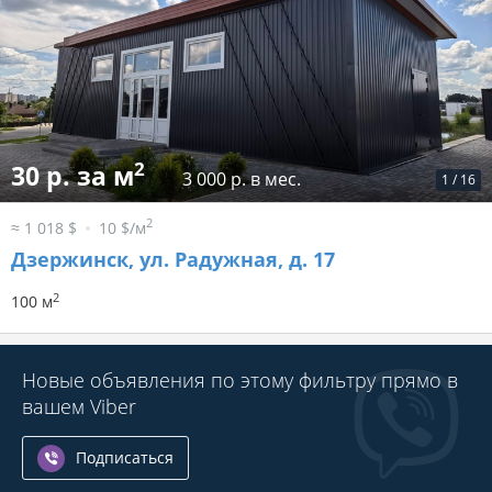
2
30 р. за м
3 000 р. в мес.
1
/
16
2
≈ 1 018 $
10 $/м
Дзержинск, ул. Радужная, д. 17
2
100 м
Новые объявления по этому фильтру прямо в
вашем Viber
Подписаться