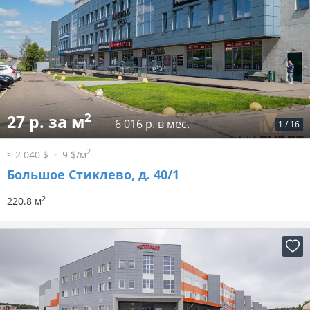
2
27 р. за м
6 016 р. в мес.
1
/
16
2
≈ 2 040 $
9 $/м
Большое Стиклево, д. 40/1
2
220.8 м