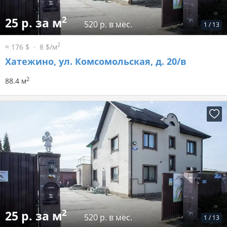
2
25 р. за м
520 р. в мес.
1
/
13
2
≈ 176 $
8 $/м
Хатежино, ул. Комсомольская, д. 20/в
2
88.4 м
2
25 р. за м
520 р. в мес.
1
/
13