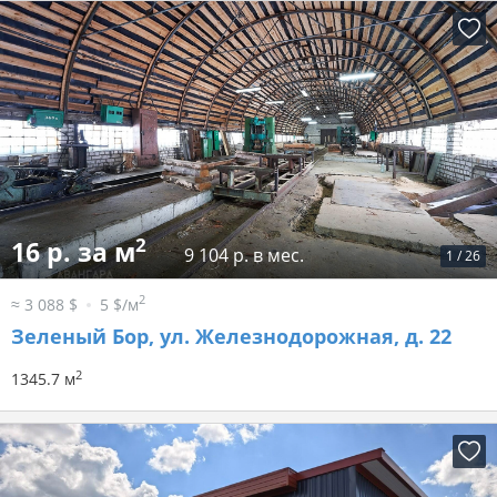
2
16 р. за м
9 104 р. в мес.
1
/
26
2
≈ 3 088 $
5 $/м
Зеленый Бор, ул. Железнодорожная, д. 22
2
1345.7 м