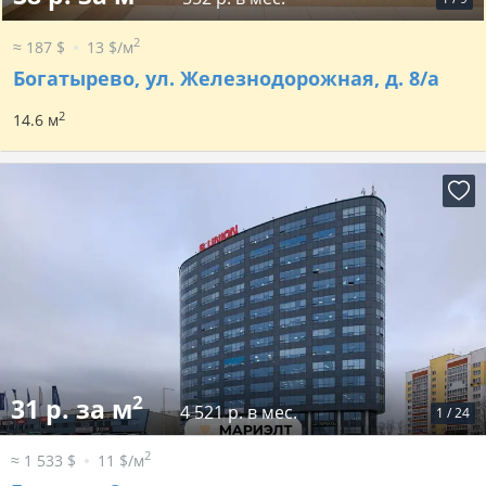
2
≈ 187 $
13 $/м
Богатырево, ул. Железнодорожная, д. 8/а
2
14.6 м
2
31 р. за м
4 521 р. в мес.
1
/
24
2
≈ 1 533 $
11 $/м