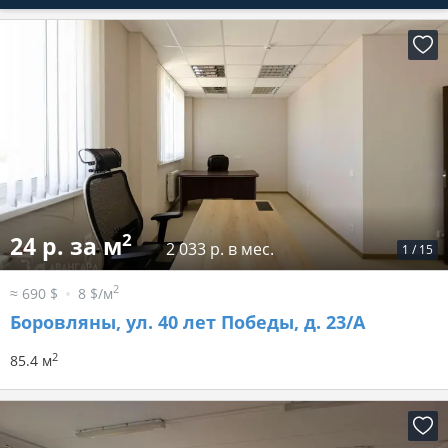
2
24 р. за м
2 033 р. в мес.
1
/
15
2
≈ 690 $
8 $/м
Боровляны, ул. 40 лет Победы, д. 23/А
2
85.4 м