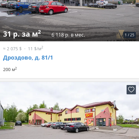
2
31 р. за м
6 118 р. в мес.
1
/
25
2
≈ 2 075 $
11 $/м
Дроздово, д. 81/1
2
200 м