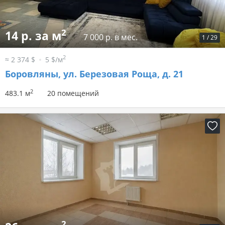
2
14 р. за м
7 000 р. в мес.
1
/
29
2
≈ 2 374 $
5 $/м
Боровляны, ул. Березовая Роща, д. 21
2
483.1 м
20 помещений
2