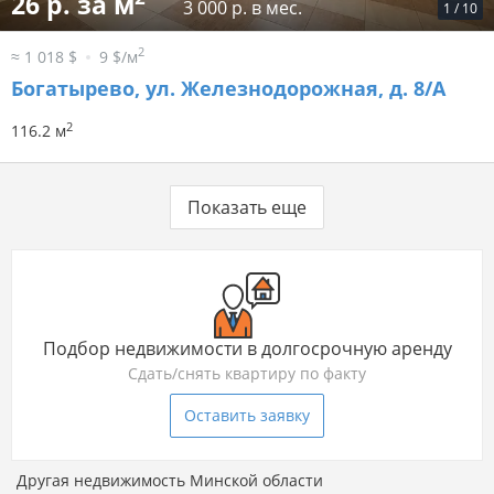
26 р. за м
3 000 р. в мес.
1
/
10
2
≈ 1 018 $
9 $/м
Богатырево, ул. Железнодорожная, д. 8/А
2
116.2 м
Показать еще
Подбор недвижимости в долгосрочную аренду
Сдать/снять квартиру по факту
Оставить заявку
Другая недвижимость Минской области