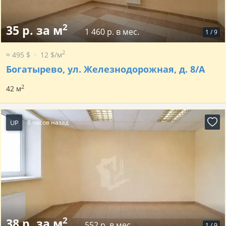
2
35 р. за м
1 460 р. в мес.
1
/
9
2
≈ 495 $
12 $/м
Богатырево, ул. Железнодорожная, д. 8/А
2
42 м
UP
8 часов назад
2
38 р. за м
552 р. в мес.
1
/
9