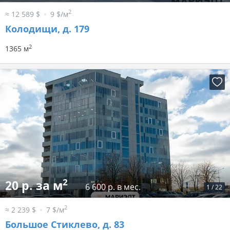
2
≈ 12 589 $
9 $/м
Колодищи, д. 179
2
1365 м
2
20 р. за м
6 600 р. в мес.
1
/
22
2
≈ 2 239 $
7 $/м
Большое Стиклево, д. 83