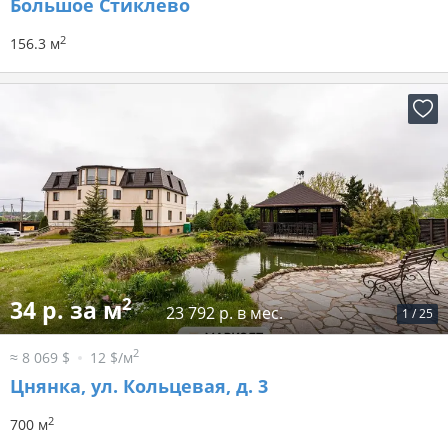
Большое Стиклево
2
156.3 м
2
34 р. за м
23 792 р. в мес.
1
/
25
2
≈ 8 069 $
12 $/м
Цнянка, ул. Кольцевая, д. 3
2
700 м