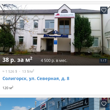
2
38 р. за м
4 500 р. в мес.
1
/
7
2
≈ 1 526 $
13 $/м
Солигорск, ул. Северная, д. 8
2
120 м