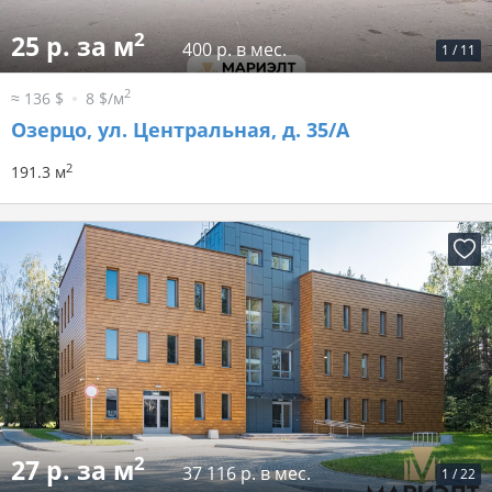
2
25 р. за м
400 р. в мес.
1
/
11
2
≈ 136 $
8 $/м
Озерцо, ул. Центральная, д. 35/А
2
191.3 м
2
27 р. за м
37 116 р. в мес.
1
/
22