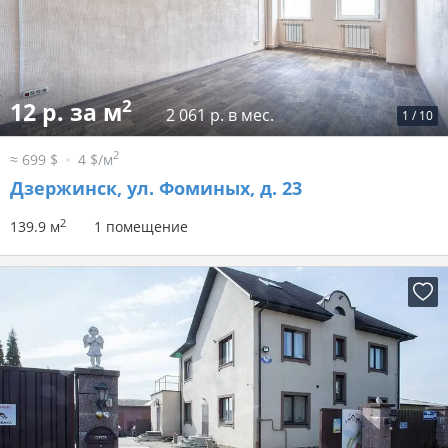
2
12 р. за м
2 061 р. в мес.
1
/
10
2
≈ 699 $
4 $/м
Дзержинск, ул. Фоминых, д. 23
2
139.9 м
1 помещение