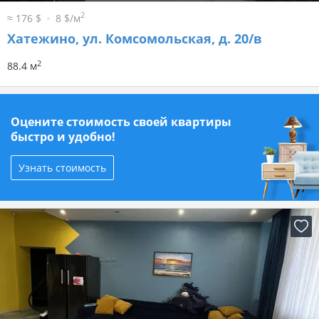
2
≈ 176 $
8 $/м
Хатежино, ул. Комсомольская, д. 20/в
2
88.4 м
Оцените стоимость своей квартиры
быстро и удобно!
Узнать стоимость