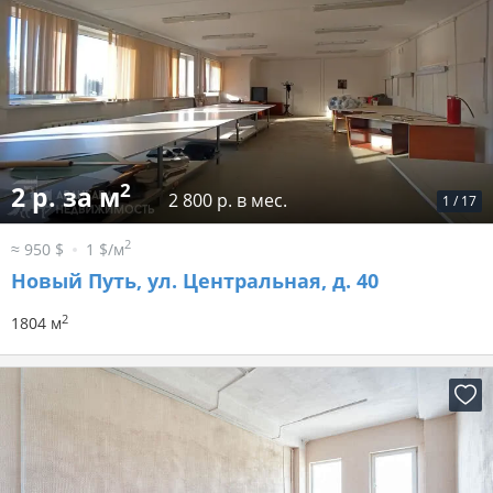
2
2 р. за м
2 800 р. в мес.
1
/
17
2
≈ 950 $
1 $/м
Новый Путь, ул. Центральная, д. 40
2
1804 м