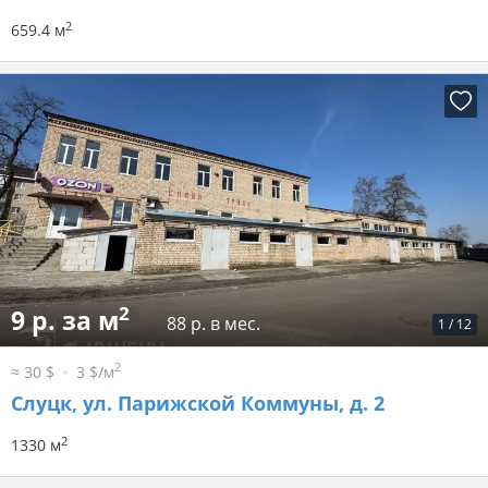
2
659.4 м
2
9 р. за м
88 р. в мес.
1
/
12
2
≈ 30 $
3 $/м
Слуцк, ул. Парижской Коммуны, д. 2
2
1330 м