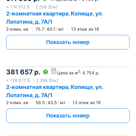
≈
174 012
$
2 298
$/м
2
2-комнатная квартира, Копище, ул.
Лопатина, д. 7А/1
2-комн. кв
75.7
60.1
м
13
этаж из
16
2
Показать номер
381 657
р.
2
Цена за м
:
6 754
р.
≈
129 877
$
2 298
$/м
2
2-комнатная квартира, Копище, ул.
Лопатина, д. 7А/1
2-комн. кв
56.5
43.5
м
13
этаж из
16
2
Показать номер