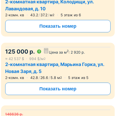
2-комнатная квартира, Колодищи, ул.
Лавандовая, д. 10
2-комн. кв
43.2
37.2
м
5
этаж из
6
2
Показать номер
125 000
р.
2
Цена за м
:
2 920
р.
≈
42 537
$
994
$/м
2
2-комнатная квартира, Марьина Горка, ул.
Новая Заря, д. 5
2-комн. кв
42.8
26.6
5.8
м
5
этаж из
5
2
Показать номер
146636
р.