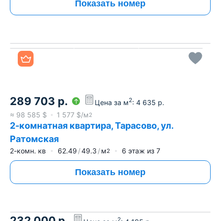
Показать номер
Все фото
289 703
р.
2
Цена за м
:
4 635
р.
≈
98 585
$
1 577
$/м
2
2-комнатная квартира, Тарасово, ул.
Ратомская
2-комн. кв
62.49
49.3
м
6
этаж из
7
2
Показать номер
232 000
р.
2