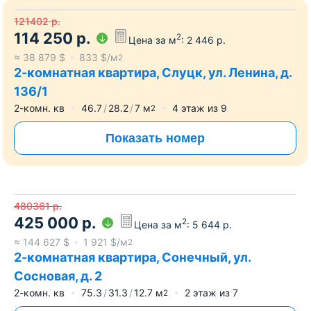
121402
р.
114 250
р.
2
Цена за м
:
2 446
р.
≈
38 879
$
833
$/м
2
2-комнатная квартира, Слуцк, ул. Ленина, д.
136/1
2-комн. кв
46.7
28.2
7
м
4
этаж из
9
2
Показать номер
480361
р.
425 000
р.
2
Цена за м
:
5 644
р.
≈
144 627
$
1 921
$/м
2
2-комнатная квартира, Сонечный, ул.
Сосновая, д. 2
2-комн. кв
75.3
31.3
12.7
м
2
этаж из
7
2