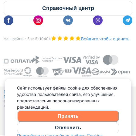
Справочный центр
Войдите чтобы оценить
Наш рейтинг
5
из
5
(
1040
):
Сайт использует файлы cookie для обеспечения
Политика конфиденциальности,
удобства пользователей сайта, его улучшения,
Политика обработки файлов куки
Выбор настроек Cookies
и
предоставления персонализированных
© 2015 - 2026, Domovita.by. Копирование материалов допускается
только при наличии активной ссылки.
рекомендаций.
Принять
Отклонить
Подробнее о настройках файлов Cookies