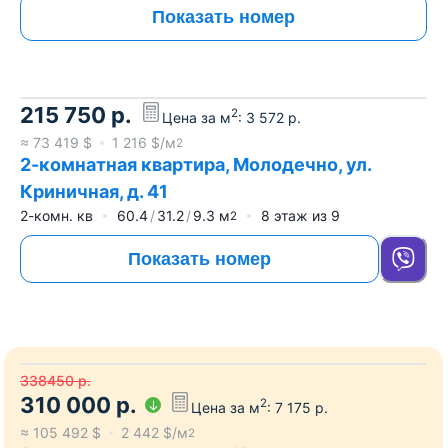
Показать номер
215 750
р.
2
Цена за м
:
3 572
р.
≈
73 419
$
1 216
$/м
2
2-комнатная квартира, Молодечно, ул.
Криничная, д. 41
2-комн. кв
60.4
31.2
9.3
м
8
этаж из
9
2
Показать номер
338450
р.
310 000
р.
2
Цена за м
:
7 175
р.
≈
105 492
$
2 442
$/м
2