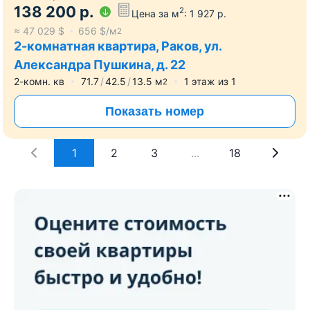
138 200
р.
2
Цена за м
:
1 927
р.
≈
47 029
$
656
$/м
2
2-комнатная квартира, Раков, ул.
Александра Пушкина, д. 22
2-комн. кв
71.7
42.5
13.5
м
1
этаж из
1
2
Показать номер
1
2
3
...
18