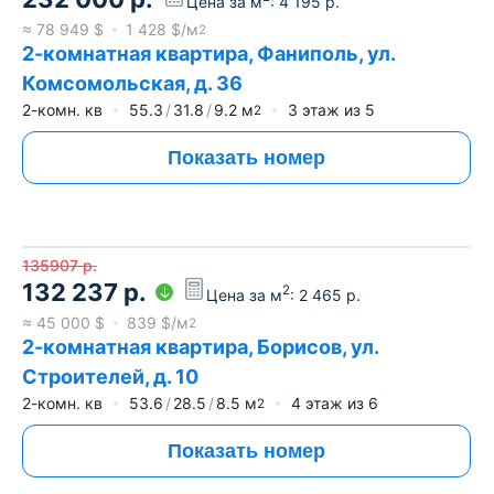
Цена за м
:
4 195
р.
≈
78 949
$
1 428
$/м
2
2-комнатная квартира, Фаниполь, ул.
Комсомольская, д. 36
2-комн. кв
55.3
31.8
9.2
м
3
этаж из
5
2
Показать номер
135907
р.
132 237
р.
2
Цена за м
:
2 465
р.
≈
45 000
$
839
$/м
2
2-комнатная квартира, Борисов, ул.
Строителей, д. 10
2-комн. кв
53.6
28.5
8.5
м
4
этаж из
6
2
Показать номер