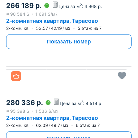
266 189
р.
2
Цена за м
:
4 968
р.
≈
90 584
$
1 691
$/м
2
2-комнатная квартира, Тарасово
2-комн. кв
53.57
42.19
м
5
этаж из
7
2
Показать номер
Все фото
280 336
р.
2
Цена за м
:
4 514
р.
≈
95 398
$
1 536
$/м
2
2-комнатная квартира, Тарасово
2-комн. кв
62.09
49.7
м
6
этаж из
7
2