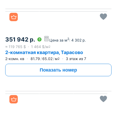
Все фото
351 942
р.
2
Цена за м
:
4 302
р.
≈
119 765
$
1 464
$/м
2
2-комнатная квартира, Тарасово
2-комн. кв
81.79
65.02
м
3
этаж из
7
2
Показать номер
Все фото