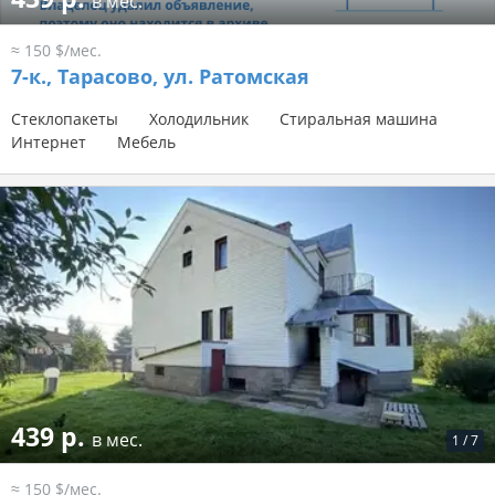
в мес.
≈ 150 $/мес.
7-к.,
Тарасово, ул. Ратомская
Стеклопакеты
Холодильник
Стиральная машина
Интернет
Мебель
439 р.
в мес.
1
/
7
≈ 150 $/мес.