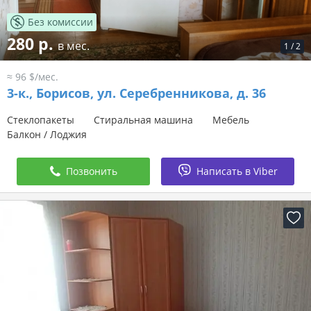
Без комиссии
280 р.
в мес.
1
/
2
≈ 96 $/мес.
3-к.,
Борисов, ул. Серебренникова, д. 36
Стеклопакеты
Стиральная машина
Мебель
Балкон / Лоджия
Позвонить
Написать в Viber