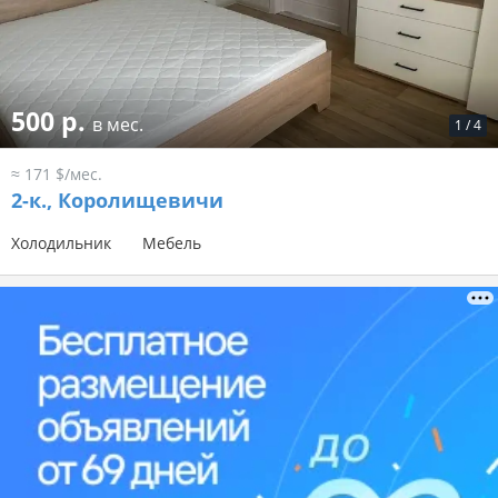
500 р.
в мес.
1
/
4
≈ 171 $/мес.
2-к.,
Королищевичи
Холодильник
Мебель