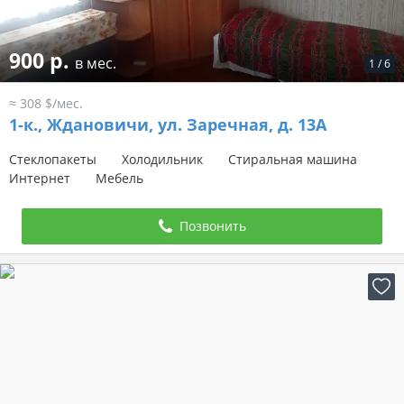
900 р.
в мес.
1
/
6
≈ 308 $/мес.
1-к.,
Ждановичи, ул. Заречная, д. 13А
Стеклопакеты
Холодильник
Стиральная машина
Интернет
Мебель
Позвонить