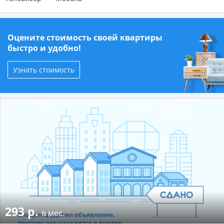
Оцените стоимость своей квартиры
быстро и удобно!
Узнать стоимость
293 р.
в мес.