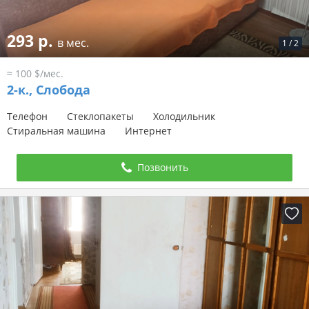
293 р.
в мес.
1
/
2
≈ 100 $/мес.
2-к.,
Слобода
Телефон
Стеклопакеты
Холодильник
Стиральная машина
Интернет
Позвонить